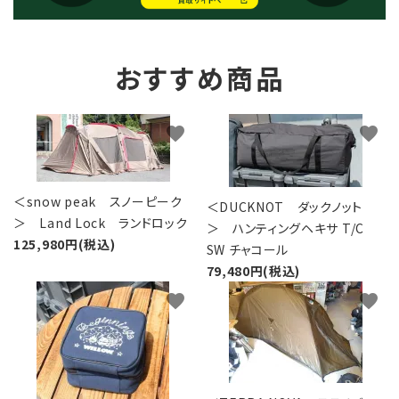
おすすめ商品
favorite
favorite
＜snow peak スノーピーク
＜DUCKNOT ダックノット
＞ Land Lock ランドロック
＞ ハンティングヘキサ T/C
125,980円(税込)
SW チャコール
79,480円(税込)
favorite
favorite