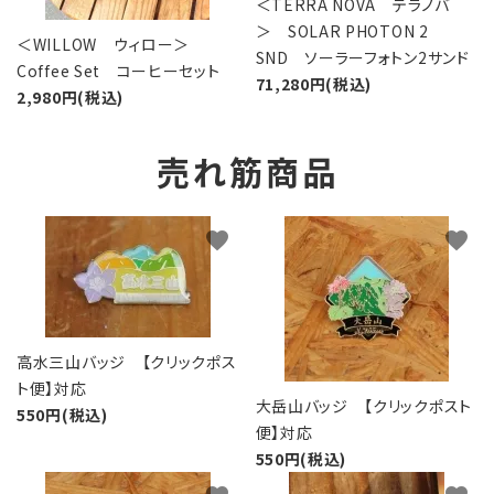
＜TERRA NOVA テラノバ
＞ SOLAR PHOTON 2
＜WILLOW ウィロー＞
SND ソーラーフォトン2サンド
Coffee Set コーヒーセット
71,280円(税込)
2,980円(税込)
売れ筋商品
favorite
favorite
高水三山バッジ 【クリックポス
ト便】対応
大岳山バッジ 【クリックポスト
550円(税込)
便】対応
550円(税込)