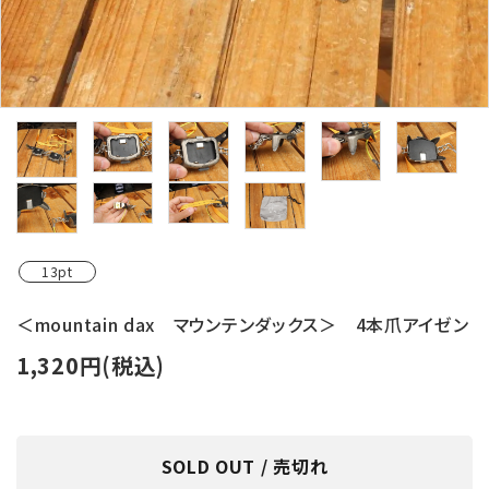
レンタル・修理
店舗情報
POLICY
INFORMATION
ACCOUNT MENU
ようこそ ゲスト 様
13pt
meeting_room
person
ログイン
新規会員登録
＜mountain dax マウンテンダックス＞ 4本爪アイゼン
1,320円(税込)
SOLD OUT / 売切れ