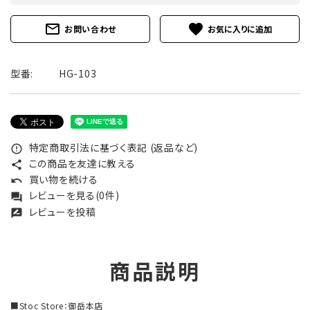
mail_outline
favorite
お問い合わせ
型番:
HG-103
特定商取引法に基づく表記 (返品など)
error_outline
この商品を友達に教える
share
買い物を続ける
undo
レビューを見る(0件)
forum
レビューを投稿
rate_review
商品説明
■Stoc Store：御岳本店