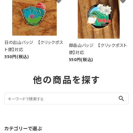
favorite
favorite
日の出山バッジ 【クリックポス
御岳山バッジ 【クリックポスト
ト便】対応
便】対応
550円(税込)
550円(税込)
他の商品を探す
search
カテゴリーで選ぶ