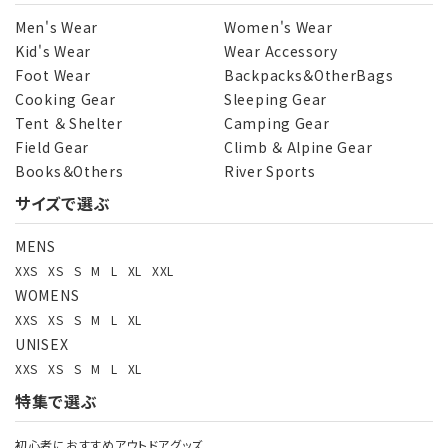
Men's Wear
Women's Wear
Kid's Wear
Wear Accessory
Foot Wear
Backpacks＆OtherBags
Cooking Gear
Sleeping Gear
Tent ＆ Shelter
Camping Gear
Field Gear
Climb ＆ Alpine Gear
Books＆Others
River Sports
サイズで選ぶ
MENS
XXS
XS
S
M
L
XL
XXL
WOMENS
XXS
XS
S
M
L
XL
UNISEX
XXS
XS
S
M
L
XL
特集で選ぶ
初心者におすすめアウトドアグッズ