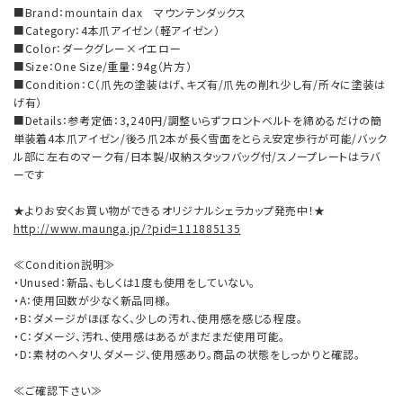
■Brand：mountain dax マウンテンダックス
■Category：4本爪アイゼン（軽アイゼン）
■Color：ダークグレー×イエロー
■Size：One Size/重量：94g（片方）
■Condition：C（爪先の塗装はげ、キズ有/爪先の削れ少し有/所々に塗装は
げ有）
■Details：参考定価：3,240円/調整いらずフロントベルトを締めるだけの簡
単装着4本爪アイゼン/後ろ爪2本が長く雪面をとらえ安定歩行が可能/バック
ル部に左右のマーク有/日本製/収納スタッフバッグ付/スノープレートはラバ
ーです
★よりお安くお買い物ができるオリジナルシェラカップ発売中！★
http://www.maunga.jp/?pid=111885135
≪Condition説明≫
・Unused：新品、もしくは1度も使用をしていない。
・A：使用回数が少なく新品同様。
・B：ダメージがほぼなく、少しの汚れ、使用感を感じる程度。
・C：ダメージ、汚れ、使用感はあるがまだまだ使用可能。
・D：素材のヘタリ、ダメージ、使用感あり。商品の状態をしっかりと確認。
≪ご確認下さい≫