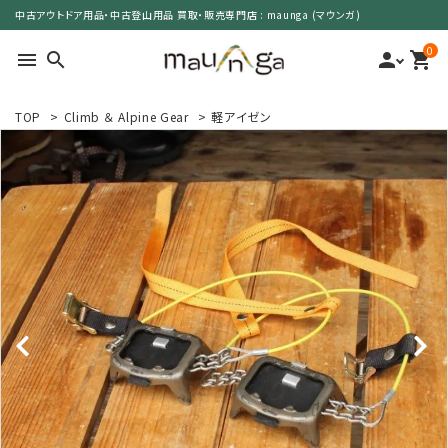
中古アウトドア用品・中古登山用品 買取・販売専門店 : maunga (マウンガ)
0
menu
search
person
shopping_cart
TOP
>
Climb ＆ Alpine Gear
>
軽アイゼン
search
カテゴリーで選ぶ
サイズで選ぶ
特集で選ぶ
価格で選ぶ
買取案内