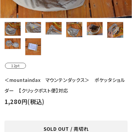
レンタル・修理
店舗情報
POLICY
INFORMATION
ACCOUNT MENU
12pt
ようこそ ゲスト 様
＜mountaindax マウンテンダックス＞ ポケッタショル
meeting_room
person
ログイン
新規会員登録
ダー 【クリックポスト便】対応
1,280円(税込)
SOLD OUT / 売切れ