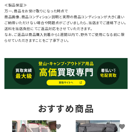
≪製品保証≫
万一、商品をお受け取りになった時点で
商品画像、商品コンディション説明と実際の商品コンディションが大きく違い
ご納得いただけない場合や問題点がございましたら、当店までご連絡下さい。
送料を当店負担にてご返品対応をさせていただきます。
なお、ご返品は商品購入到着から1週間以内で、野外でご使用になる前に限
らせていただきますことをご了承下さい。
おすすめ商品
favorite
favorite