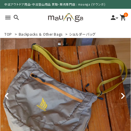
中古アウトドア用品・中古登山用品 買取・販売専門店 : maunga (マウンガ)
0
menu
search
person
shopping_cart
TOP
>
Backpacks ＆ Other Bags
>
ショルダーバッグ
search
カテゴリーで選ぶ
サイズで選ぶ
特集で選ぶ
価格で選ぶ
買取案内