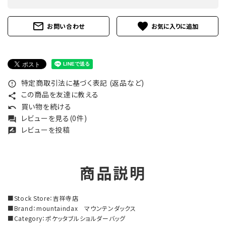
mail_outline
favorite
お問い合わせ
特定商取引法に基づく表記 (返品など)
error_outline
この商品を友達に教える
share
買い物を続ける
undo
レビューを見る(0件)
forum
レビューを投稿
rate_review
商品説明
■Stock Store：吉祥寺店
■Brand：mountaindax マウンテンダックス
■Category：ポケッタブルショルダーバッグ