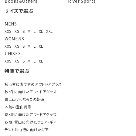
Books＆Others
River Sports
サイズで選ぶ
MENS
XXS
XS
S
M
L
XL
XXL
WOMENS
XXS
XS
S
M
L
XL
UNISEX
XXS
XS
S
M
L
XL
特集で選ぶ
初心者におすすめアウトドアグッズ
秋・冬に向けたアウトドアグッズ
富士山いくならこの装備
本気の登山用品
春・夏に向けたアウトドアグッズ
冬期・雪山に向けたウェア・ギア
テント泊山行に向けたギア！