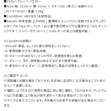
■Color：グレー×イエロー
■Size：縦：21cm × 横：31cm × マチ：7cm （実寸）/ 収納サイズ
（10×9×9cm）/ 重量：138g
■Condition：UNUSED（未使用品）
■Details：参考定価：2,940円 / 携帯時はコンパクトに収納できるポケッタブ
ルタイプのショルダーバック / 山小屋や旅行時などでも重宝するショルダーバ
ックです / ジッパーポケット×1 / ショルダーの長さは調整可能 /
≪Condition説明≫
・Unused：新品、もしくは1度も使用をしていない。
・A：使用回数が少なく新品同様。
・B：ダメージがほぼなく、少しの汚れ、使用感を感じる程度。
・C：ダメージ、汚れ、使用感はあるがまだまだ使用可能。
・D：素材のヘタリ、ダメージ、使用感あり。商品の状態をしっかりと確認。
≪ご確認下さい≫
※実店舗と在庫を兼ねております。注文後に品切れになる場合もございます
のでご了承願います。
※撮影にはできるだけ実際の商品と同じ様に撮影しておりますが、ディスプレ
イなどの影響により色合が若干変わって見える場合がございます。
※サイズは実寸でございます。手作業のため若干の誤差が出る場合がござい
ます。