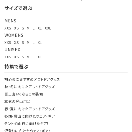
サイズで選ぶ
MENS
XXS
XS
S
M
L
XL
XXL
WOMENS
XXS
XS
S
M
L
XL
UNISEX
XXS
XS
S
M
L
XL
特集で選ぶ
初心者におすすめアウトドアグッズ
秋・冬に向けたアウトドアグッズ
富士山いくならこの装備
本気の登山用品
春・夏に向けたアウトドアグッズ
冬期・雪山に向けたウェア・ギア
テント泊山行に向けたギア！
沢登りに向けたウェア・ギア！