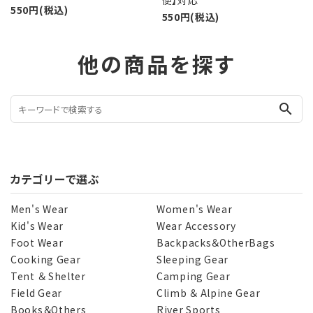
550円(税込)
550円(税込)
他の商品を探す
search
カテゴリーで選ぶ
Men's Wear
Women's Wear
Kid's Wear
Wear Accessory
Foot Wear
Backpacks＆OtherBags
Cooking Gear
Sleeping Gear
Tent ＆ Shelter
Camping Gear
Field Gear
Climb ＆ Alpine Gear
Books＆Others
River Sports