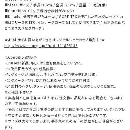
■Size：Lサイズ / 手長：19cm / 全長：26cm / 重量： 63g（片手）
■Condition：C（左手親指合皮剥がれあり）
■Details： 参考定価：59ユーロ / GORE-TEXを使用した防水グローブ / 内
側はフリース素材で、インナーグローブなしでも使用できます / 秋冬の低山な
どでオススメなグローブ /
★よりお安くお買い物ができるオリジナルシェラカップ発売中！★
http://www.maunga.jp/?pid=111885135
≪Condition説明≫
・Unused：新品、もしくは1度も使用をしていない。
・A：使用回数が少なく新品同様。
・B：ダメージがほぼなく、少しの汚れ、使用感を感じる程度。
・C：ダメージ、汚れ、使用感はあるがまだまだ使用可能。
・D：素材のヘタリ、ダメージ、使用感あり。商品の状態をしっかりと確認。
≪ご確認下さい≫
※実店舗と在庫を兼ねております。注文後に品切れになる場合もございます
のでご了承願います。
※撮影にはできるだけ実際の商品と同じ様に撮影しておりますが、ディスプレ
イなどの影響により色合が若干変わって見える場合がございます。
※サイズは実寸でございます。手作業のため若干の誤差が出る場合がござい
ます。