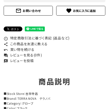
mail_outline
favorite
お問い合わせ
特定商取引法に基づく表記 (返品など)
error_outline
この商品を友達に教える
share
買い物を続ける
undo
レビューを見る(0件)
forum
レビューを投稿
rate_review
商品説明
■Stock Store：吉祥寺店
■Brand：TERRA NOVA テラノバ
■Category：グローブ
■Color：ブラック