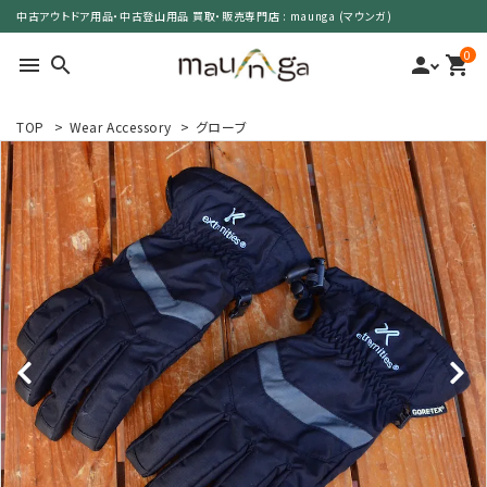
中古アウトドア用品・中古登山用品 買取・販売専門店 : maunga (マウンガ)
0
menu
search
person
shopping_cart
TOP
>
Wear Accessory
>
グローブ
search
カテゴリーで選ぶ
サイズで選ぶ
特集で選ぶ
価格で選ぶ
買取案内