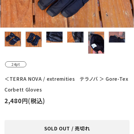
レンタル・修理
店舗情報
POLICY
INFORMATION
ACCOUNT MENU
24pt
ようこそ ゲスト 様
＜TERRA NOVA / extremities テラノバ ＞ Gore-Tex
meeting_room
person
ログイン
新規会員登録
Corbett Gloves
2,480円(税込)
SOLD OUT / 売切れ