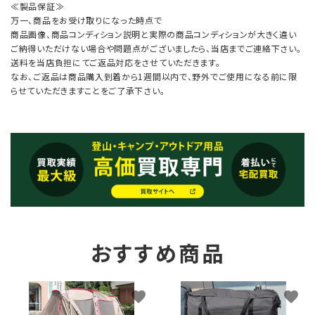
≪製品保証≫
万一、商品をお受け取りになった時点で
商品画像、商品コンディション説明と実際の商品コンディションが大きく違い
ご納得いただけない場合や問題点がございましたら、当店までご連絡下さい。
送料を当店負担にてご返品対応をさせていただきます。
なお、ご返品は商品購入到着から1週間以内で、野外でご使用になる前に限
らせていただきますことをご了承下さい。
おすすめ商品
favorite
favorite