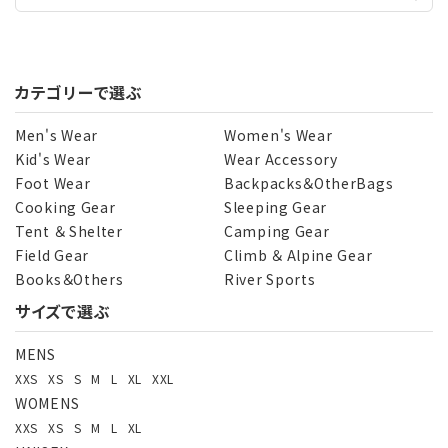
カテゴリーで選ぶ
Men's Wear
Women's Wear
Kid's Wear
Wear Accessory
Foot Wear
Backpacks＆OtherBags
Cooking Gear
Sleeping Gear
Tent ＆ Shelter
Camping Gear
Field Gear
Climb ＆ Alpine Gear
Books＆Others
River Sports
サイズで選ぶ
MENS
XXS
XS
S
M
L
XL
XXL
WOMENS
XXS
XS
S
M
L
XL