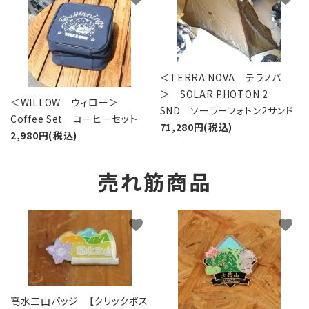
＜TERRA NOVA テラノバ
＞ SOLAR PHOTON 2
＜WILLOW ウィロー＞
SND ソーラーフォトン2サンド
Coffee Set コーヒーセット
71,280円(税込)
2,980円(税込)
売れ筋商品
favorite
favorite
高水三山バッジ 【クリックポス