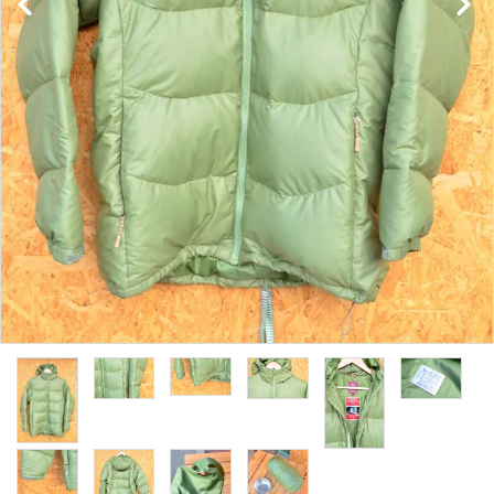
レンタル・修理
店舗情報
POLICY
INFORMATION
ACCOUNT MENU
ようこそ ゲスト 様
meeting_room
person
ログイン
新規会員登録