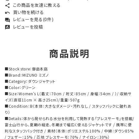
この商品を友達に教える
share
買い物を続ける
undo
レビューを見る(0件)
forum
レビューを投稿
rate_review
商品説明
■Stock store：御岳本店
■Brand：MIZUNO ミズノ
■Category：ダウンジャケット
■Color：グリーン
■Size：Women's L（着丈：70cm / 裄丈：85cm / 身幅：54cm / ）/ 収納サ
イズ（直径11cm × 高さ25cm）/重量：507g
■Condition：B（本体：大きなダメージ・汚れなし / スタッフバックに破れあ
り）
■Details：体から発せられる水分を利用して発熱する「ブレスサーモ」を搭載/
富士山行から、夏期の縦走、冬期まで幅広く使えるジャケットです / 携帯に便
利なスタッフバック付き / 素材（本体：ポリエステル100% / 中綿：ダウン85%
/ フェザー：15% / 芯地 ブレスサーモ：70% / ナイロン：30%）