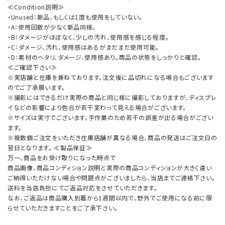
≪Condition説明≫
・Unused：新品、もしくは1度も使用をしていない。
・A：使用回数が少なく新品同様。
・B：ダメージがほぼなく、少しの汚れ、使用感を感じる程度。
・C：ダメージ、汚れ、使用感はあるがまだまだ使用可能。
・D：素材のヘタリ、ダメージ、使用感あり。商品の状態をしっかりと確認。
≪ご確認下さい≫
※実店舗と在庫を兼ねております。注文後に品切れになる場合もございます
のでご了承願います。
※撮影にはできるだけ実際の商品と同じ様に撮影しておりますが、ディスプレ
イなどの影響により色合が若干変わって見える場合がございます。
※サイズは実寸でございます。手作業のため若干の誤差が出る場合がござい
ます。
※複数個ご注文をいただき在庫店舗が異なる場合、商品の発送はご注文日の
翌日となります。 ≪製品保証≫
万一、商品をお受け取りになった時点で
商品画像、商品コンディション説明と実際の商品コンディションが大きく違い
ご納得いただけない場合や問題点がございましたら、当店までご連絡下さい。
送料を当店負担にてご返品対応をさせていただきます。
なお、ご返品は商品購入到着から1週間以内で、野外でご使用になる前に限
らせていただきますことをご了承下さい。