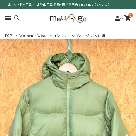
中古アウトドア用品・中古登山用品 買取・販売専門店 : maunga (マウンガ)
0
menu
search
person
shopping_cart
TOP
>
Women's Wear
>
インサレーション ダウン、化繊
search
カテゴリーで選ぶ
サイズで選ぶ
特集で選ぶ
価格で選ぶ
買取案内