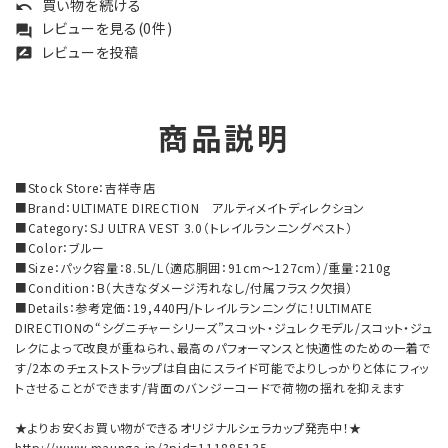
買い物を続ける
undo
レビューを見る(0件)
forum
レビューを投稿
rate_review
商品説明
■Stock Store：吉祥寺店
■Brand：ULTIMATE DIRECTION アルティメイトディレクション
■Category：SJ ULTRA VEST 3.0（トレイルランニングベスト）
■Color：ブルー
■Size：パック容量：8.5L/L（適応胴囲：91cm～127cm）/重量：210g
■Condition：B（大きなダメージ汚れなし/付属フラスク欠損）
■Details：参考定価：19,440円/トレイルランニングに！ULTIMATE
DIRECTIONの“シグニチャーシリーズ”スコット・ジュレクモデル/スコット・ジュ
レクによって改良が重ねられ、最高のパフォーマンスと快適性のための一着で
す/2本のチェストストラップは自由にスライド可能でよりしっかりと体にフィッ
トさせることができます/背面のバンジーコードで荷物の揺れを抑えます
★よりお安くお買い物ができるオリジナルシェラカップ発売中！★
http://www.maunga.jp/?pid=111885135