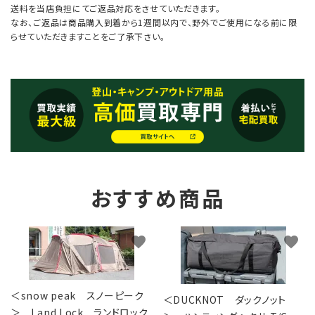
送料を当店負担にてご返品対応をさせていただきます。
なお、ご返品は商品購入到着から1週間以内で、野外でご使用になる前に限
らせていただきますことをご了承下さい。
おすすめ商品
favorite
favorite
＜snow peak スノーピーク
＜DUCKNOT ダックノット
＞ Land Lock ランドロック