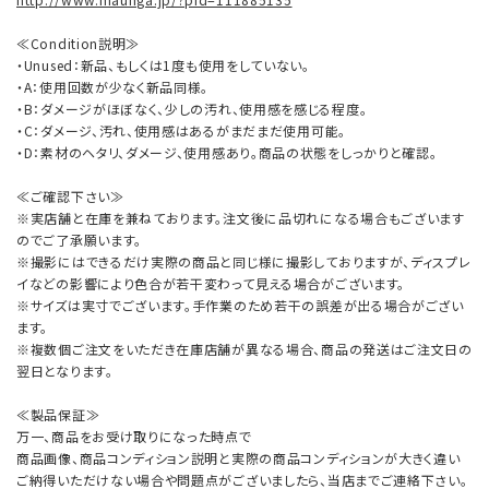
≪Condition説明≫
・Unused：新品、もしくは1度も使用をしていない。
・A：使用回数が少なく新品同様。
・B：ダメージがほぼなく、少しの汚れ、使用感を感じる程度。
・C：ダメージ、汚れ、使用感はあるがまだまだ使用可能。
・D：素材のヘタリ、ダメージ、使用感あり。商品の状態をしっかりと確認。
≪ご確認下さい≫
※実店舗と在庫を兼ねております。注文後に品切れになる場合もございます
のでご了承願います。
※撮影にはできるだけ実際の商品と同じ様に撮影しておりますが、ディスプレ
イなどの影響により色合が若干変わって見える場合がございます。
※サイズは実寸でございます。手作業のため若干の誤差が出る場合がござい
ます。
※複数個ご注文をいただき在庫店舗が異なる場合、商品の発送はご注文日の
翌日となります。
≪製品保証≫
万一、商品をお受け取りになった時点で
商品画像、商品コンディション説明と実際の商品コンディションが大きく違い
ご納得いただけない場合や問題点がございましたら、当店までご連絡下さい。