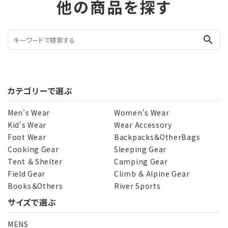
他の商品を探す
search
カテゴリーで選ぶ
Men's Wear
Women's Wear
Kid's Wear
Wear Accessory
Foot Wear
Backpacks＆OtherBags
Cooking Gear
Sleeping Gear
Tent ＆ Shelter
Camping Gear
Field Gear
Climb ＆ Alpine Gear
Books＆Others
River Sports
サイズで選ぶ
MENS