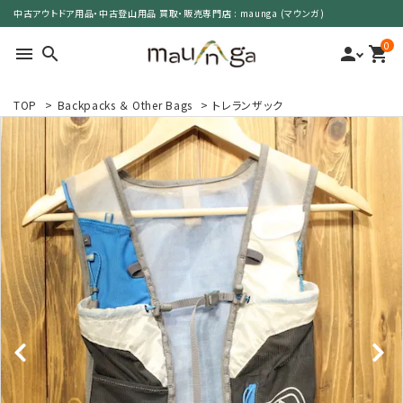
中古アウトドア用品・中古登山用品 買取・販売専門店 : maunga (マウンガ)
0
menu
search
person
shopping_cart
TOP
>
Backpacks ＆ Other Bags
>
トレランザック
search
カテゴリーで選ぶ
サイズで選ぶ
特集で選ぶ
価格で選ぶ
買取案内