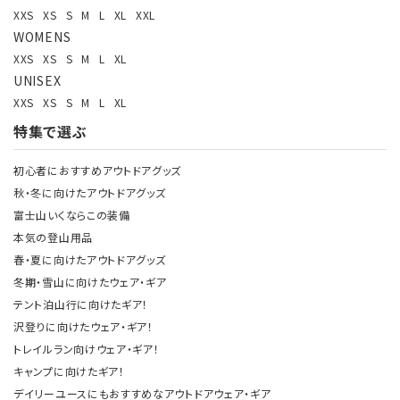
XXS
XS
S
M
L
XL
XXL
WOMENS
XXS
XS
S
M
L
XL
UNISEX
XXS
XS
S
M
L
XL
特集で選ぶ
初心者におすすめアウトドアグッズ
秋・冬に向けたアウトドアグッズ
富士山いくならこの装備
本気の登山用品
春・夏に向けたアウトドアグッズ
冬期・雪山に向けたウェア・ギア
テント泊山行に向けたギア！
沢登りに向けたウェア・ギア！
トレイルラン向けウェア・ギア！
キャンプに向けたギア！
デイリーユースにもおすすめなアウトドアウェア・ギア