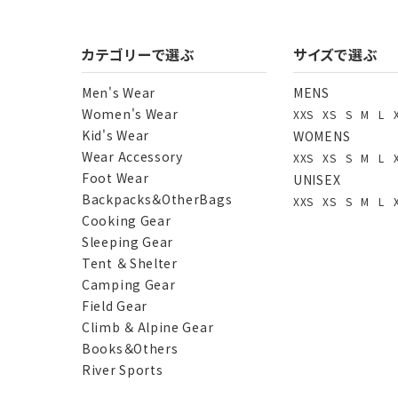
カテゴリーで選ぶ
サイズで選ぶ
Men's Wear
MENS
Women's Wear
XXS
XS
S
M
L
Kid's Wear
WOMENS
Wear Accessory
XXS
XS
S
M
L
Foot Wear
UNISEX
Backpacks＆OtherBags
XXS
XS
S
M
L
Cooking Gear
Sleeping Gear
Tent ＆ Shelter
Camping Gear
Field Gear
Climb ＆ Alpine Gear
Books＆Others
River Sports