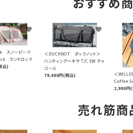
おすすめ
favorite
favorite
eak スノーピーク
＜DUCKNOT ダックノット＞
Lock ランドロック
ハンティングヘキサ T/C SW チャ
税込)
コール
＜WIL
79,480円(税込)
Coffee
2,980円
売れ筋商