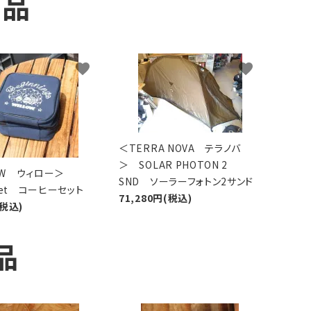
商品
favorite
favorite
＜TERRA NOVA テラノバ
＞ SOLAR PHOTON 2
LOW ウィロー＞
SND ソーラーフォトン2サンド
 Set コーヒーセット
71,280円(税込)
(税込)
品