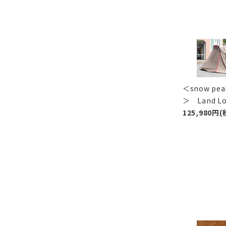
＜snow p
＞ Land 
125,980円(