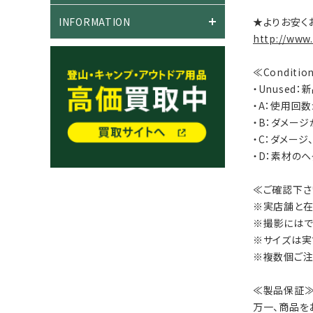
INFORMATION
★よりお安く
http://www
≪Conditi
・Unused
・A：使用回
・B：ダメー
・C：ダメー
・D：素材の
≪ご確認下さ
※実店舗と在
※撮影にはで
※サイズは実
※複数個ご注
≪製品保証
万一、商品を