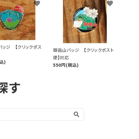
favorite
favorite
バッジ 【クリックポス
御岳山バッジ 【クリックポスト
便】対応
込)
550円(税込)
探す
search