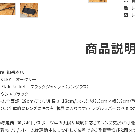
買
undo
レ
forum
レ
rate_review
商品説
tore：御岳本店
OAKLEY オークリー
y：Flak Jacket フラックジャケット（サングラス）
ブラウン×ブラック
ーム全面部：19cm/テンプル長さ：13cm/レンズ：縦3.5cm×横5.8cm/重
tion：C（全体的にレンズにキズ有、視界に入ります/テンプルラバーのベ
ls：参考定価：30,240円/スポーツ中の天候や環境に応じてレンズ交換が
着感です/フレームは運動中にも安心して装着できる耐衝撃性能と耐久性を備え