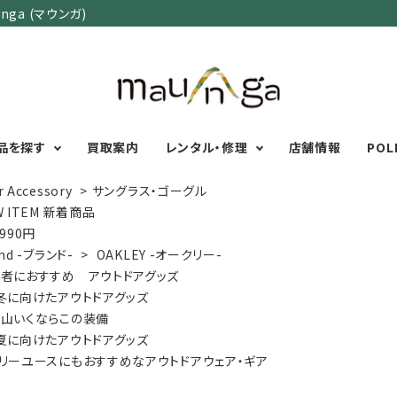
ga (マウンガ)
品を探す
買取案内
レンタル・修理
店舗情報
POL
r Accessory
>
サングラス・ゴーグル
W ITEM 新着商品
,990円
カテゴリーで選ぶ
サイズで選ぶ
特集で選ぶ
nd -ブランド-
>
OAKLEY -オークリー-
者におすすめ アウトドアグッズ
Men's Wear
MENS
初心者におすすめアウ
冬に向けたアウトドアグッズ
Women's Wear
XXS
XS
S
M
L
XL
XXL
アグッズ
山いくならこの装備
Kid's Wear
秋・冬に向けたアウトド
WOMENS
夏に向けたアウトドアグッズ
Wear Accessory
ッズ
XXS
XS
S
M
L
XL
リーユースにもおすすめなアウトドアウェア・ギア
Foot Wear
富士山いくならこの装
UNISEX
Backpacks＆
本気の登山用品