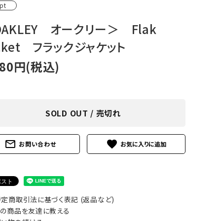
pt
アグ
ミリタリーライン・ミリタリー
AKLEY オークリー＞ Flak
ア・
cket フラックジャケット
ギ
980円(税込)
ギ
・ギ
SOLD OUT / 売切れ
mail_outline
favorite
お問い合わせ
定商取引法に基づく表記 (返品など)
の商品を友達に教える