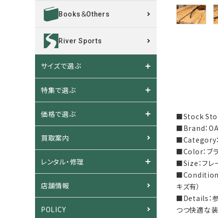
Books＆Others
River Sports
サイズで選ぶ
特集で選ぶ
価格で選ぶ
■Stock S
■Brand：
買取案内
■Categor
■Color：
レンタル・修理
■Size：フレ
■Condi
店舗情報
キズ有）
■Detai
POLICY
つつ快適な装