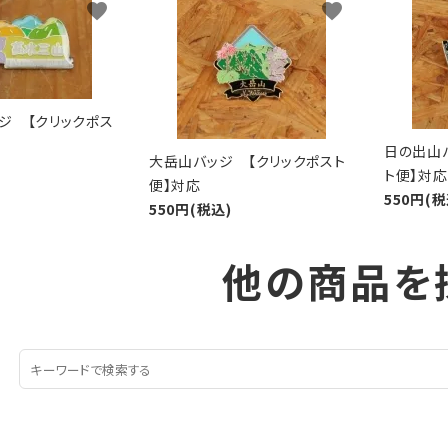
favorite
favorite
ジ 【クリックポス
日の出山
大岳山バッジ 【クリックポスト
ト便】対応
便】対応
550円(税
550円(税込)
他の商品を