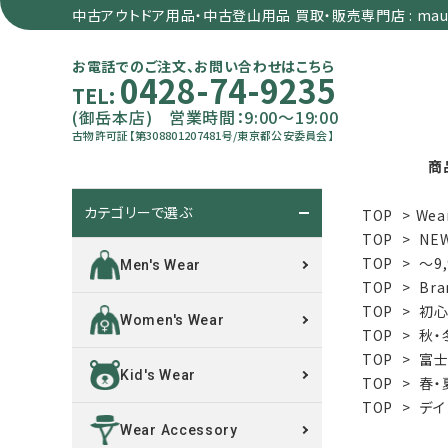
中古アウトドア用品・中古登山用品 買取・販売専門店 : maun
お電話でのご注文、お問い合わせはこちら
0428-74-9235
TEL:
(御岳本店) 営業時間：9:00～19:00
古物許可証【第308801207481号/東京都公安委員会】
商
カテゴリーで選ぶ
TOP
>
Wea
search
TOP
>
NE
TOP
>
～9
Men's Wear
TOP
>
Bra
カテゴリーで選ぶ
TOP
>
初心
Women's Wear
TOP
>
秋・
サイズで選ぶ
TOP
>
富士
Kid's Wear
TOP
>
春・
特集で選ぶ
TOP
>
デイ
Wear Accessory
価格で選ぶ