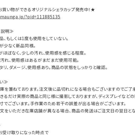
お買い物ができるオリジナルシェラカップ発売中！★
.maunga.jp/?pid=111885135
on説明≫
：新品、もしくは1度も使用をしていない。
数が少なく新品同様。
ジがほぼなく、少しの汚れ、使用感を感じる程度。
ジ、汚れ、使用感はあるがまだまだ使用可能。
ヘタリ、ダメージ、使用感あり。商品の状態をしっかりと確認。
い≫
庫を兼ねております。注文後に品切れになる場合もございますのでご了承
きるだけ実際の商品と同じ様に撮影しておりますが、ディスプレイなどの
寸でございます。手作業のため若干の誤差が出る場合がございます。
文をいただき在庫店舗が異なる場合、商品の発送はご注文日の翌日とな
≫
お受け取りになった時点で