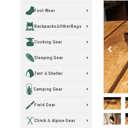
Foot Wear
買取案内
Backpacks＆OtherBags
レンタル・修理
Cooking Gear
店舗情報
POLICY
Sleeping Gear
INFORMATION
Tent ＆ Shelter
ACCOUNT MENU
Camping Gear
ようこそ ゲスト 様
Field Gear
meeting_room
person
ログイン
新規会員登録
Climb ＆ Alpine Gear