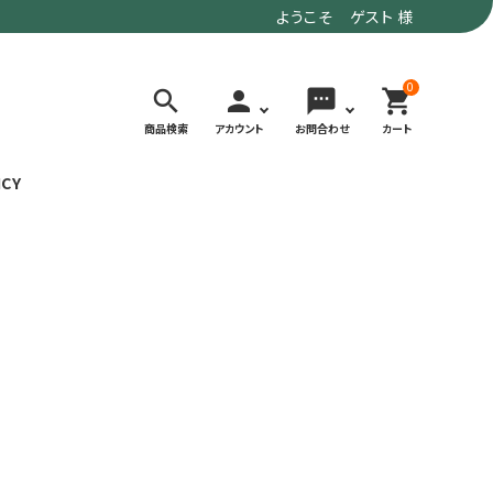
ようこそ ゲスト 様
0
search
person
sms
shopping_cart
商品検索
アカウント
お問合わせ
カート
ICY
検索する
価格で選ぶ
トド
デイリーユースにもおすすめなアウトドア
～9,900円
ウェア・ギア
10,000～
アグ
クライミング・ボルダリング用ウェア・ギア
19,990円
ヴィンテージなアイテム
20,000円～
備
ウルトラライト系
リバースポーツ