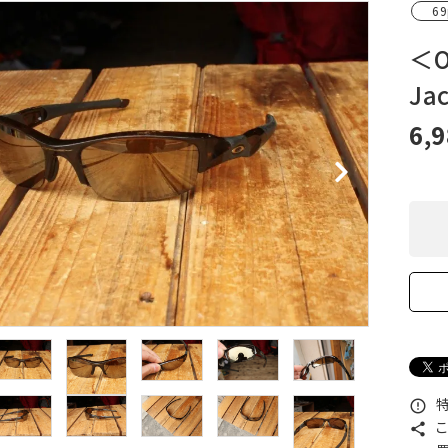
69
XXS
XS
S
M
L
XL
OtherBags
春・夏に向けたアウトド
Cooking Gear
ッズ
＜O
Sleeping Gear
冬期・雪山に向けたウェ
Ja
Tent ＆ Shelter
ギア
Camping Gear
テント泊山行に向けた
6,
Field Gear
ア！
Climb ＆ Alpine
沢登りに向けたウェア・
Gear
ア！
Books＆Others
トレイルラン向けウェア
River Sports
ア！
キャンプに向けたギア！
特
error_outline
こ
share