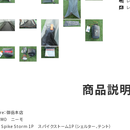
レ
forum
レ
rate_review
商品説
tore：御岳本店
NEMO ニーモ
y：Spike Storm 1P スパイクストーム1P（シェルター、テント）