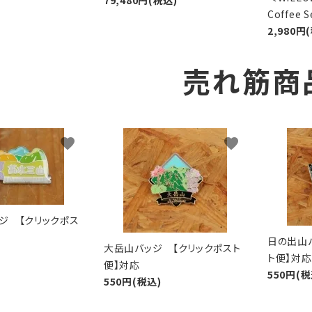
79,480円(税込)
Coffee
2,980円
売れ筋商
favorite
favorite
ジ 【クリックポス
日の出山
大岳山バッジ 【クリックポスト
ト便】対応
便】対応
550円(税
550円(税込)