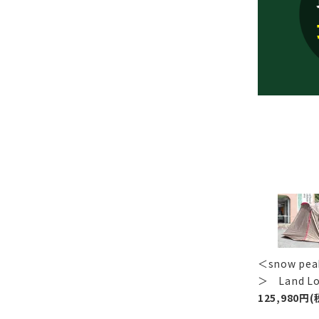
＜snow p
＞ Land 
125,980円(