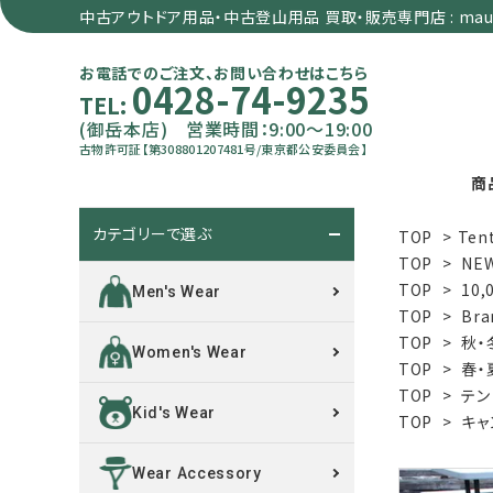
中古アウトドア用品・中古登山用品 買取・販売専門店 : maun
お電話でのご注文、お問い合わせはこちら
0428-74-9235
TEL:
(御岳本店) 営業時間：9:00～19:00
古物許可証【第308801207481号/東京都公安委員会】
商
カテゴリーで選ぶ
TOP
>
Tent
search
TOP
>
NE
TOP
>
10,
Men's Wear
TOP
>
Bra
カテゴリーで選ぶ
TOP
>
秋・
Women's Wear
TOP
>
春・
サイズで選ぶ
TOP
>
テン
Kid's Wear
TOP
>
キャ
特集で選ぶ
Wear Accessory
価格で選ぶ