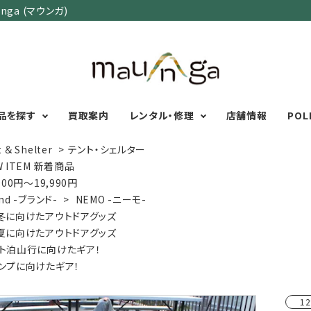
ga (マウンガ)
品を探す
買取案内
レンタル・修理
店舗情報
POL
 ＆ Shelter
>
テント・シェルター
W ITEM 新着商品
000円～19,990円
カテゴリーで選ぶ
サイズで選ぶ
特集で選ぶ
nd -ブランド-
>
NEMO -ニーモ-
冬に向けたアウトドアグッズ
Men's Wear
MENS
初心者におすすめアウ
夏に向けたアウトドアグッズ
Women's Wear
XXS
XS
S
M
L
XL
XXL
アグッズ
ト泊山行に向けたギア！
Kid's Wear
秋・冬に向けたアウトド
WOMENS
ンプに向けたギア！
Wear Accessory
ッズ
XXS
XS
S
M
L
XL
Foot Wear
富士山いくならこの装
12
UNISEX
Backpacks＆
本気の登山用品