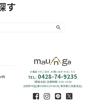
探す
search
お電話でのご注文、お問い合わせはこちら
0428-74-9235
TEL:
90円
（御岳本店）営業時間：9:00~19:00
古物許可証[第308801207481号/東京都公安委員会]