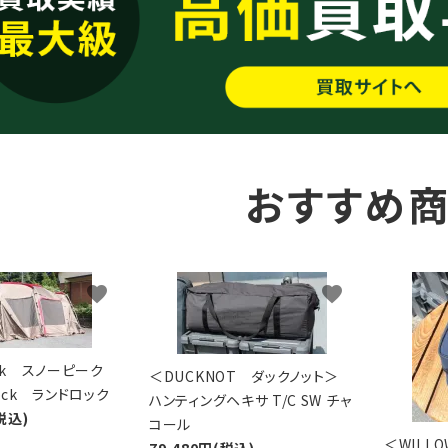
おすすめ
favorite
favorite
eak スノーピーク
＜DUCKNOT ダックノット＞
Lock ランドロック
ハンティングヘキサ T/C SW チャ
税込)
コール
＜WIL