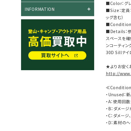
■Color：グ
INFORMATION
■Size：定
ッグ含む）
■Condit
■Detail
スペースを確
ンコーティング
30D Sil
★よりお安く
http://www
≪Conditi
・Unused
・A：使用回
・B：ダメー
・C：ダメー
・D：素材の