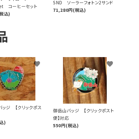
SND ソーラーフォトン2サンド
 Set コーヒーセット
71,280円(税込)
(税込)
品
favorite
favorite
バッジ 【クリックポス
御岳山バッジ 【クリックポスト
便】対応
込)
550円(税込)