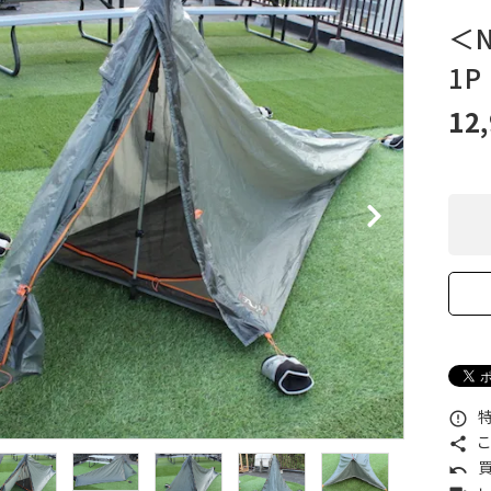
XXS
XS
S
M
L
XL
OtherBags
春・夏に向けたアウトド
＜N
Cooking Gear
ッズ
1
Sleeping Gear
冬期・雪山に向けたウェ
Tent ＆ Shelter
ギア
12
Camping Gear
テント泊山行に向けた
Field Gear
ア！
Climb ＆ Alpine
沢登りに向けたウェア・
Gear
ア！
Books＆Others
トレイルラン向けウェア
River Sports
ア！
キャンプに向けたギア！
特
error_outline
こ
share
買
undo