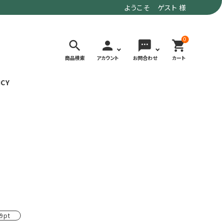
ようこそ ゲスト 様
0
search
person
sms
shopping_cart
商品検索
アカウント
お問合わせ
カート
ICY
検索する
価格で選ぶ
トド
デイリーユースにもおすすめなアウトドア
～9,900円
ウェア・ギア
10,000～
アグ
クライミング・ボルダリング用ウェア・ギア
19,990円
ヴィンテージなアイテム
20,000円～
備
ウルトラライト系
9pt
リバースポーツ