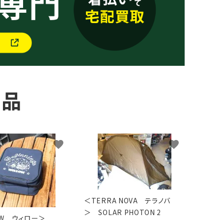
商品
favorite
favorite
＜TERRA NOVA テラノバ
＞ SOLAR PHOTON 2
LOW ウィロー＞