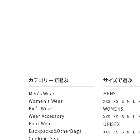
カテゴリーで選ぶ
サイズで選ぶ
Men's Wear
MENS
Women's Wear
XXS
XS
S
M
L
Kid's Wear
WOMENS
Wear Accessory
XXS
XS
S
M
L
Foot Wear
UNISEX
Backpacks＆OtherBags
XXS
XS
S
M
L
Cooking Gear