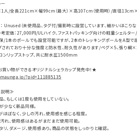
レー
員：1人/全長221cm×幅99cm（最大）×高107cm（使用時）/直径13cm
ion： Unused（未使用品、タグ付/撮影時に設営しています、細かいほこ
s：参考定価：27,000円/ULハイク、ファストパッキング向けの軽量シェル
保/1本のポールでも設営可能ですが、2本のトレッキングポールをA型
されており十分な強度と防水性、耐久性があります/ペグ×5、張り綱×2/素材
lナイロンリップストップ、共に耐水圧1500mm
お買い物ができるオリジナルシェラカップ発売中！★
.maunga.jp/?pid=111885135
on説明≫
：新品、もしくは1度も使用をしていない。
数が少なく新品同様。
ジがほぼなく、少しの汚れ、使用感を感じる程度。
ジ、汚れ、使用感はあるがまだまだ使用可能。
ヘタリ、ダメージ、使用感あり。商品の状態をしっかりと確認。