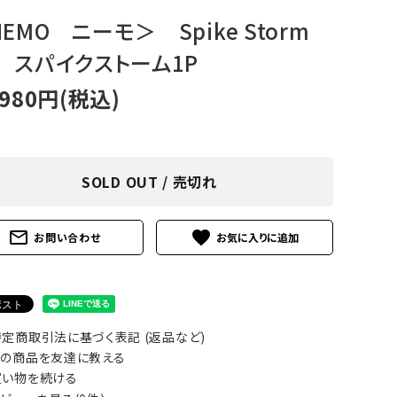
アグ
ミリタリーライン・ミリタリー
EMO ニーモ＞ Spike Storm
P スパイクストーム1P
ア・
,980円(税込)
ギ
ギ
SOLD OUT / 売切れ
・ギ
mail_outline
favorite
お問い合わせ
定商取引法に基づく表記 (返品など)
の商品を友達に教える
い物を続ける