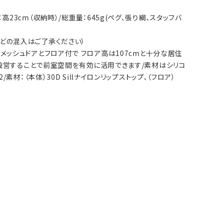
×高23cm（収納時）/総重量：645g(ペグ、張り綱、スタッフバ
りなどの混入はご了承ください）
ター/メッシュドアとフロア付で フロア高は107cmと十分な居住
で設営することで前室空間を有効に活用できます/素材はシリコ
：（本体）30D Sillナイロンリップストップ、（フロア）