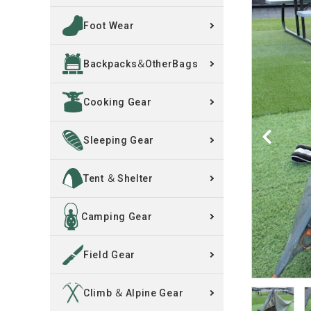
Foot Wear
買取案内
Backpacks＆OtherBags
レンタル・修理
Cooking Gear
店舗情報
POLICY
Sleeping Gear
INFORMATION
Tent ＆ Shelter
ACCOUNT MENU
Camping Gear
ようこそ ゲスト 様
Field Gear
meeting_room
person
ログイン
新規会員登録
Climb ＆ Alpine Gear