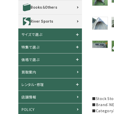
Books＆Others
River Sports
サイズで選ぶ
特集で選ぶ
価格で選ぶ
買取案内
レンタル・修理
店舗情報
■Stock S
■Brand：
POLICY
■Categor