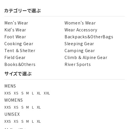
カテゴリーで選ぶ
Men's Wear
Women's Wear
Kid's Wear
Wear Accessory
Foot Wear
Backpacks＆OtherBags
Cooking Gear
Sleeping Gear
Tent ＆ Shelter
Camping Gear
Field Gear
Climb ＆ Alpine Gear
Books＆Others
River Sports
サイズで選ぶ
MENS
XXS
XS
S
M
L
XL
XXL
WOMENS
XXS
XS
S
M
L
XL
UNISEX
XXS
XS
S
M
L
XL