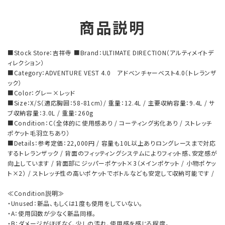
商品説明
■Stock Store：吉祥寺 ■Brand：ULTIMATE DIRECTION（アルティメイトデ
ィレクション）
■Category：ADVENTURE VEST 4.0 アドベンチャーベスト4.0（トレランザ
ック）
■Color：グレー×レッド
■Size：X/S（適応胸囲：58-81cm）/ 重量：12.4L / 主要収納容量：9.4L / サ
ブ収納容量：3.0L / 重量：260g
■Condition：C（全体的に使用感あり / コーティング劣化あり / ストレッチ
ポケット毛羽立ちあり）
■Details：参考定価：22,000円 / 容量も10L以上ありロングレースまで対応
するトレランザック / 背面のフィッティングシステムによりフィット感、安定感が
向上しています / 背面部にジッパーポケット×3（メインポケット / 小物ポケッ
ト×2） / ストレッチ性の高いポケットでボトルなども安定して収納可能です /
≪Condition説明≫
・Unused：新品、もしくは1度も使用をしていない。
・A：使用回数が少なく新品同様。
・B：ダメージがほぼなく、少しの汚れ、使用感を感じる程度。