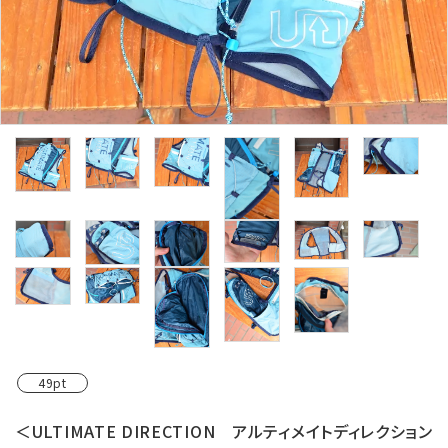
レンタル・修理
店舗情報
POLICY
INFORMATION
ACCOUNT MENU
ようこそ ゲスト 様
meeting_room
person
ログイン
新規会員登録
49pt
＜ULTIMATE DIRECTION アルティメイトディレクション