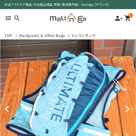
中古アウトドア用品・中古登山用品 買取・販売専門店 : maunga (マウンガ)
0
menu
search
person
shopping_cart
TOP
>
Backpacks ＆ Other Bags
>
トレランザック
search
カテゴリーで選ぶ
サイズで選ぶ
特集で選ぶ
価格で選ぶ
買取案内