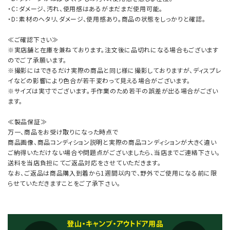
・C：ダメージ、汚れ、使用感はあるがまだまだ使用可能。
・D：素材のヘタリ、ダメージ、使用感あり。商品の状態をしっかりと確認。
≪ご確認下さい≫
※実店舗と在庫を兼ねております。注文後に品切れになる場合もございます
のでご了承願います。
※撮影にはできるだけ実際の商品と同じ様に撮影しておりますが、ディスプレ
イなどの影響により色合が若干変わって見える場合がございます。
※サイズは実寸でございます。手作業のため若干の誤差が出る場合がござい
ます。
≪製品保証≫
万一、商品をお受け取りになった時点で
商品画像、商品コンディション説明と実際の商品コンディションが大きく違い
ご納得いただけない場合や問題点がございましたら、当店までご連絡下さい。
送料を当店負担にてご返品対応をさせていただきます。
なお、ご返品は商品購入到着から1週間以内で、野外でご使用になる前に限
らせていただきますことをご了承下さい。