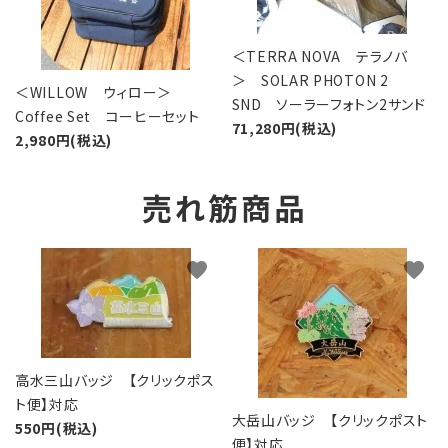
＜TERRA NOVA テラノバ
＞ SOLAR PHOTON 2
＜WILLOW ウィロー＞
SND ソーラーフォトン2サンド
Coffee Set コーヒーセット
71,280円(税込)
2,980円(税込)
売れ筋商品
favorite
favorite
高水三山バッジ 【クリックポス
ト便】対応
大岳山バッジ 【クリックポスト
550円(税込)
便】対応