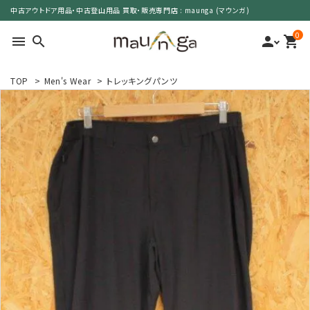
中古アウトドア用品・中古登山用品 買取・販売専門店 : maunga (マウンガ)
0
menu
search
person
shopping_cart
TOP
>
Men's Wear
>
トレッキングパンツ
search
カテゴリーで選ぶ
サイズで選ぶ
特集で選ぶ
価格で選ぶ
買取案内