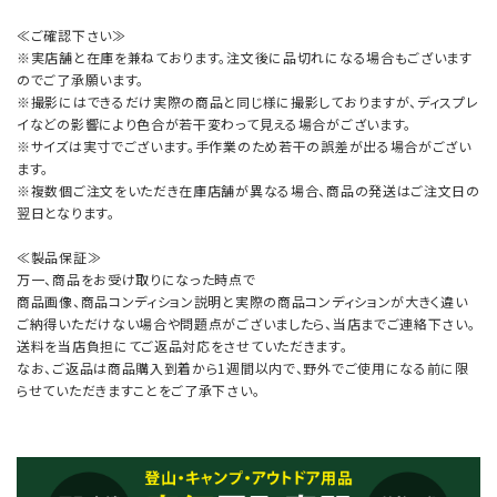
≪ご確認下さい≫
※実店舗と在庫を兼ねております。注文後に品切れになる場合もございます
のでご了承願います。
※撮影にはできるだけ実際の商品と同じ様に撮影しておりますが、ディスプレ
イなどの影響により色合が若干変わって見える場合がございます。
※サイズは実寸でございます。手作業のため若干の誤差が出る場合がござい
ます。
※複数個ご注文をいただき在庫店舗が異なる場合、商品の発送はご注文日の
翌日となります。
≪製品保証≫
万一、商品をお受け取りになった時点で
商品画像、商品コンディション説明と実際の商品コンディションが大きく違い
ご納得いただけない場合や問題点がございましたら、当店までご連絡下さい。
送料を当店負担にてご返品対応をさせていただきます。
なお、ご返品は商品購入到着から1週間以内で、野外でご使用になる前に限
らせていただきますことをご了承下さい。