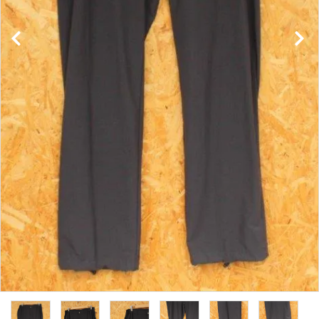
レンタル・修理
店舗情報
POLICY
INFORMATION
ACCOUNT MENU
ようこそ ゲスト 様
meeting_room
person
ログイン
新規会員登録