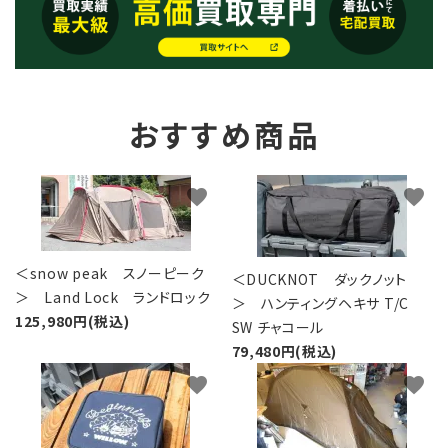
おすすめ商品
favorite
favorite
＜snow peak スノーピーク
＜DUCKNOT ダックノット
＞ Land Lock ランドロック
＞ ハンティングヘキサ T/C
125,980円(税込)
SW チャコール
79,480円(税込)
favorite
favorite