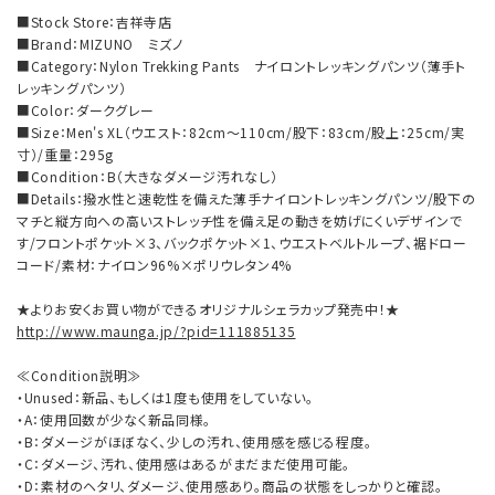
■Stock Store：吉祥寺店
■Brand：MIZUNO ミズノ
■Category：Nylon Trekking Pants ナイロントレッキングパンツ（薄手ト
レッキングパンツ）
■Color：ダークグレー
■Size：Men's XL（ウエスト：82cm～110cm/股下：83cm/股上：25cm/実
寸）/重量：295g
■Condition：B（大きなダメージ汚れなし）
■Details：撥水性と速乾性を備えた薄手ナイロントレッキングパンツ/股下の
マチと縦方向への高いストレッチ性を備え足の動きを妨げにくいデザインで
す/フロントポケット×3、バックポケット×1、ウエストベルトループ、裾ドロー
コード/素材：ナイロン96%×ポリウレタン4%
★よりお安くお買い物ができるオリジナルシェラカップ発売中！★
http://www.maunga.jp/?pid=111885135
≪Condition説明≫
・Unused：新品、もしくは1度も使用をしていない。
・A：使用回数が少なく新品同様。
・B：ダメージがほぼなく、少しの汚れ、使用感を感じる程度。
・C：ダメージ、汚れ、使用感はあるがまだまだ使用可能。
・D：素材のヘタリ、ダメージ、使用感あり。商品の状態をしっかりと確認。