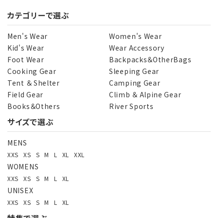
カテゴリーで選ぶ
Men's Wear
Women's Wear
Kid's Wear
Wear Accessory
Foot Wear
Backpacks＆OtherBags
Cooking Gear
Sleeping Gear
Tent ＆ Shelter
Camping Gear
Field Gear
Climb ＆ Alpine Gear
Books＆Others
River Sports
サイズで選ぶ
MENS
XXS
XS
S
M
L
XL
XXL
WOMENS
XXS
XS
S
M
L
XL
UNISEX
XXS
XS
S
M
L
XL
特集で選ぶ