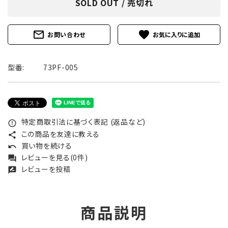
SOLD OUT / 売切れ
mail_outline
favorite
お問い合わせ
型番:
73PF-005
特定商取引法に基づく表記 (返品など)
error_outline
この商品を友達に教える
share
買い物を続ける
undo
レビューを見る(0件)
forum
レビューを投稿
rate_review
商品説明