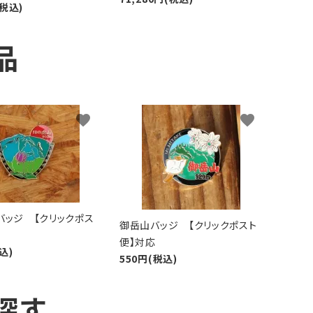
(税込)
品
favorite
favorite
バッジ 【クリックポス
御岳山バッジ 【クリックポスト
便】対応
込)
550円(税込)
探す