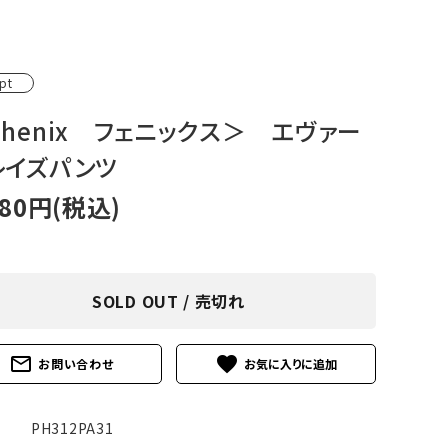
アグ
ミリタリーライン・ミリタリー
ア・
pt
ギ
phenix フェニックス＞ エヴァー
レイズパンツ
ギ
580円(税込)
・ギ
SOLD OUT / 売切れ
mail_outline
favorite
お問い合わせ
PH312PA31