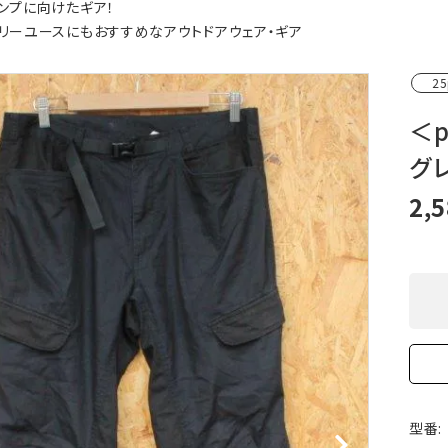
ンプに向けたギア！
XXS
XS
S
M
L
XL
OtherBags
春・夏に向けたアウトド
リーユースにもおすすめなアウトドアウェア・ギア
Cooking Gear
ッズ
Sleeping Gear
冬期・雪山に向けたウェ
25
Tent ＆ Shelter
ギア
Camping Gear
テント泊山行に向けた
＜
Field Gear
ア！
グ
Climb ＆ Alpine
沢登りに向けたウェア・
Gear
ア！
2,
Books＆Others
トレイルラン向けウェア
River Sports
ア！
キャンプに向けたギア！
型番: