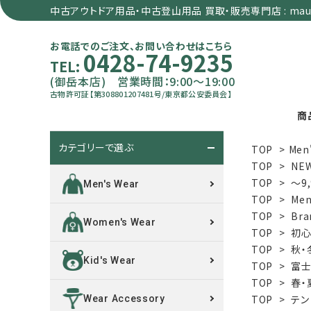
中古アウトドア用品・中古登山用品 買取・販売専門店 : maun
お電話でのご注文、お問い合わせはこちら
0428-74-9235
TEL:
(御岳本店) 営業時間：9:00～19:00
古物許可証【第308801207481号/東京都公安委員会】
商
カテゴリーで選ぶ
TOP
>
Men
search
TOP
>
NE
TOP
>
～9
Men's Wear
TOP
>
Men
カテゴリーで選ぶ
TOP
>
Bra
Women's Wear
TOP
>
初心
サイズで選ぶ
TOP
>
秋・
Kid's Wear
TOP
>
富士
特集で選ぶ
TOP
>
春・
TOP
>
テン
Wear Accessory
価格で選ぶ