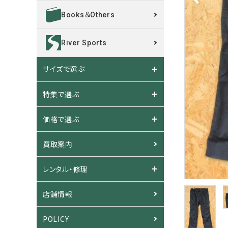
Books＆Others
River Sports
サイズで選ぶ
特集で選ぶ
価格で選ぶ
買取案内
レンタル・修理
店舗情報
POLICY