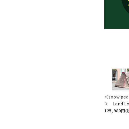
＜snow p
＞ Land 
125,980円(