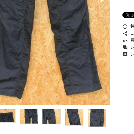
特
error_outline
こ
share
買
undo
レ
forum
レ
rate_review