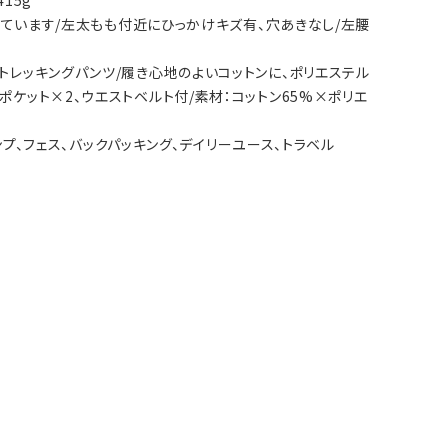
415g
なっています/左太もも付近にひっかけキズ有、穴あきなし/左腰
手トレッキングパンツ/履き心地のよいコットンに、ポリエステル
ポケット×2、ウエストベルト付/素材：コットン65%×ポリエ
ャンプ、フェス、バックパッキング、デイリーユース、トラベル