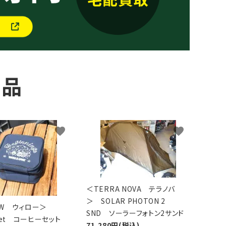
商品
favorite
favorite
＜TERRA NOVA テラノバ
＞ SOLAR PHOTON 2
LOW ウィロー＞
SND ソーラーフォトン2サンド
 Set コーヒーセット
71,280円(税込)