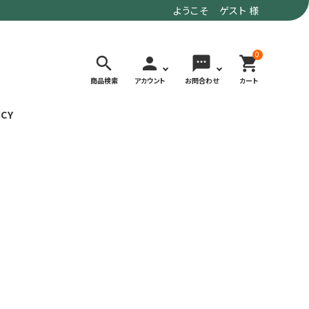
ようこそ ゲスト 様
0
search
person
sms
shopping_cart
商品検索
アカウント
お問合わせ
カート
ICY
検索する
価格で選ぶ
トド
デイリーユースにもおすすめなアウトドア
～9,900円
ウェア・ギア
10,000～
アグ
クライミング・ボルダリング用ウェア・ギア
19,990円
ヴィンテージなアイテム
20,000円～
備
ウルトラライト系
リバースポーツ