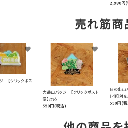
2,980円
売れ筋商
favorite
favorite
ジ 【クリックポス
日の出山
大岳山バッジ 【クリックポスト
ト便】対応
便】対応
550円(税
550円(税込)
他の商品を