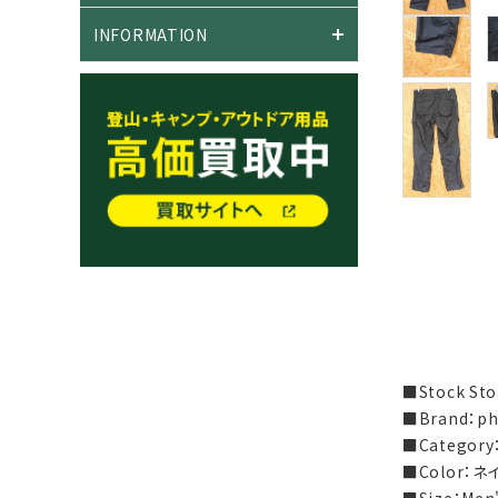
INFORMATION
■Stock S
■Brand：p
■Catego
■Color：