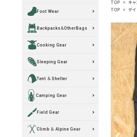
TOP
>
キャ
TOP
>
デイ
Foot Wear
買取案内
Backpacks＆OtherBags
レンタル・修理
Cooking Gear
店舗情報
POLICY
Sleeping Gear
INFORMATION
Tent ＆ Shelter
ACCOUNT MENU
Camping Gear
ようこそ ゲスト 様
Field Gear
meeting_room
person
ログイン
新規会員登録
Climb ＆ Alpine Gear