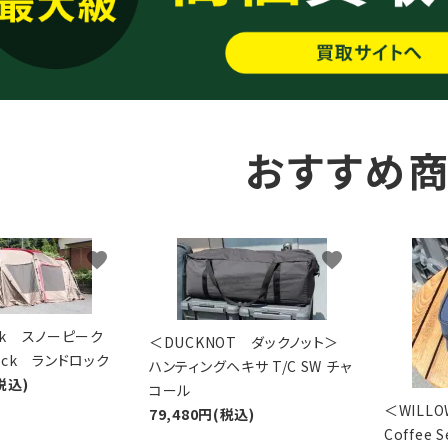
おすすめ
favorite
favorite
eak スノーピーク
＜DUCKNOT ダックノット＞
Lock ランドロック
ハンティングヘキサ T/C SW チャ
税込)
コール
＜WIL
79,480円(税込)
Coffee