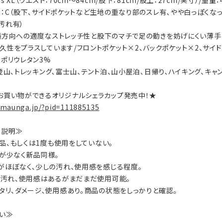
n's XL（ウエスト：70cm～84cm/股下：81cm/股上：27cm/実寸）/重量：
tion：C（股下、サイドポケットなど生地の重なり部のスレ有、やや白っぽく
汚れ有）
ls：横方向への適度なストレッチ性と股下のマチで足の動きを妨げにくい薄
久性をプラスしています/フロントポケット×2、バックポケット×2、サイド
×ポリウレタン3%
ty：登山、トレッキング、富士山、テント泊、山小屋泊、日帰り、ハイキング、キ
お買い物ができるオリジナルシェラカップ発売中！★
.maunga.jp/?pid=111885135
on説明≫
：新品、もしくは1度も使用をしていない。
数が少なく新品同様。
ジがほぼなく、少しの汚れ、使用感を感じる程度。
ジ、汚れ、使用感はあるがまだまだ使用可能。
ヘタリ、ダメージ、使用感あり。商品の状態をしっかりと確認。
い≫