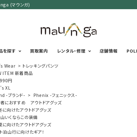
ga (マウンガ)
品を探す
買取案内
レンタル・修理
店舗情報
POL
's Wear
>
トレッキングパンツ
W ITEM 新着商品
,990円
カテゴリーで選ぶ
サイズで選ぶ
特集で選ぶ
's XL
nd -ブランド-
>
Phenix -フェニックス-
Men's Wear
MENS
初心者におすすめアウ
者におすすめ アウトドアグッズ
Women's Wear
XXS
XS
S
M
L
XL
XXL
アグッズ
冬に向けたアウトドアグッズ
Kid's Wear
秋・冬に向けたアウトド
WOMENS
山いくならこの装備
Wear Accessory
ッズ
XXS
XS
S
M
L
XL
夏に向けたアウトドアグッズ
Foot Wear
富士山いくならこの装
ト泊山行に向けたギア！
UNISEX
Backpacks＆
本気の登山用品