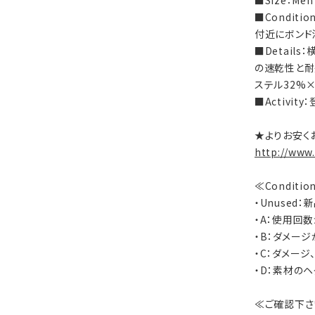
■Size：Me
■Condi
付近にボンド
■Detai
の速乾性と耐
ステル32%
■Activi
★よりお安く
http://www
≪Conditi
・Unused
・A：使用回
・B：ダメー
・C：ダメー
・D：素材の
≪ご確認下さ