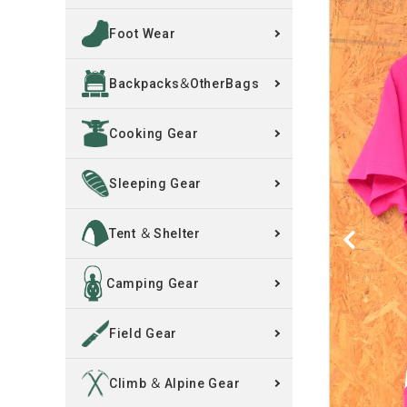
Foot Wear
買取案内
Backpacks＆OtherBags
レンタル・修理
Cooking Gear
店舗情報
POLICY
Sleeping Gear
INFORMATION
Tent ＆ Shelter
ACCOUNT MENU
Camping Gear
ようこそ ゲスト 様
Field Gear
meeting_room
person
ログイン
新規会員登録
Climb ＆ Alpine Gear