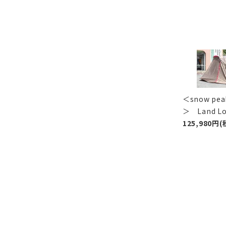
＜snow p
＞ Land 
125,980円(