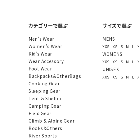
カテゴリーで選ぶ
サイズで選ぶ
Men's Wear
MENS
Women's Wear
XXS
XS
S
M
L
Kid's Wear
WOMENS
Wear Accessory
XXS
XS
S
M
L
Foot Wear
UNISEX
Backpacks＆OtherBags
XXS
XS
S
M
L
Cooking Gear
Sleeping Gear
Tent ＆ Shelter
Camping Gear
Field Gear
Climb ＆ Alpine Gear
Books＆Others
River Sports