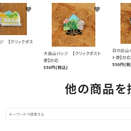
favorite
favorite
ジ 【クリックポス
日の出山
大岳山バッジ 【クリックポスト
ト便】対応
便】対応
550円(税
550円(税込)
他の商品を