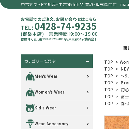
中古アウトドア用品・中古登山用品 買取・販売専門店 : maun
お電話でのご注文、お問い合わせはこちら
0428-74-9235
TEL:
(御岳本店) 営業時間：9:00～19:00
古物許可証【第308801207481号/東京都公安委員会】
商
カテゴリーで選ぶ
TOP
>
Wom
search
TOP
>
NE
TOP
>
～9
Men's Wear
TOP
>
Bra
カテゴリーで選ぶ
TOP
>
初心
Women's Wear
TOP
>
富士
サイズで選ぶ
TOP
>
春・
Kid's Wear
特集で選ぶ
Wear Accessory
価格で選ぶ