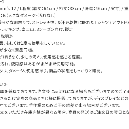
ンク
en's 12 / L程度（着丈：64cm / 裄丈：38cm / 身幅：46cm / 実寸）/ 
ion：B（大きなダメージ・汚れなし）
s： 滑らかな肌触りで、ストレッチ性、吸汗速乾性に優れたTシャツ / アウ
ty：トレッキング、富士山、3シーズン向け、縦走
on説明≫
：新品、もしくは1度も使用をしていない。
数が少なく新品同様。
ジがほぼなく、少しの汚れ、使用感を感じる程度。
ジ、汚れ、使用感はあるがまだまだ使用可能。
ヘタリ、ダメージ、使用感あり。商品の状態をしっかりと確認。
い≫
庫を兼ねております。注文後に品切れになる場合もございますのでご了承
きるだけ実際の商品と同じ様に撮影しておりますが、ディスプレイなどの
寸でございます。手作業のため若干の誤差が出る場合がございます。
文をいただき在庫店舗が異なる場合、商品の発送はご注文日の翌日とな
≫