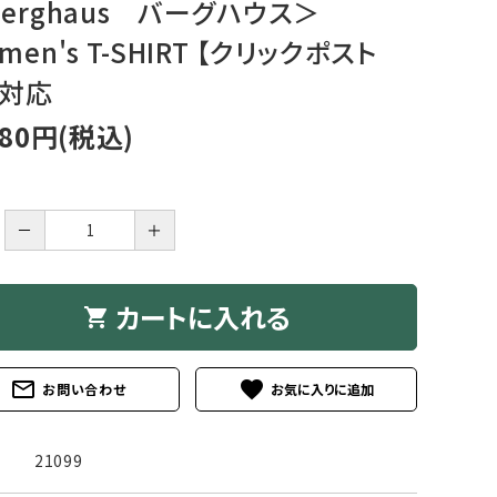
berghaus バーグハウス＞
アグ
ミリタリーライン・ミリタリー
men's T-SHIRT 【クリックポスト
ア・
】対応
ギ
580円(税込)
ギ
－
＋
・ギ
カートに入れる
shopping_cart
mail_outline
favorite
お問い合わせ
21099