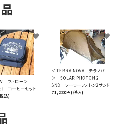
商品
favorite
favorite
＜TERRA NOVA テラノバ
＞ SOLAR PHOTON 2
LOW ウィロー＞
SND ソーラーフォトン2サンド
 Set コーヒーセット
71,280円(税込)
(税込)
品