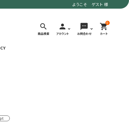
ようこそ ゲスト 様
0
search
person
sms
shopping_cart
商品検索
アカウント
お問合わせ
カート
ICY
検索する
価格で選ぶ
トド
デイリーユースにもおすすめなアウトドア
～9,900円
ウェア・ギア
10,000～
アグ
クライミング・ボルダリング用ウェア・ギア
19,990円
ヴィンテージなアイテム
20,000円～
pt
備
ウルトラライト系
リバースポーツ