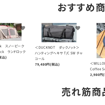
おすすめ
favorite
favorite
eak スノーピーク
＜DUCKNOT ダックノット＞
Lock ランドロック
ハンティングヘキサ T/C SW チャ
税込)
コール
＜WIL
79,480円(税込)
Coffee
2,980円
売れ筋商