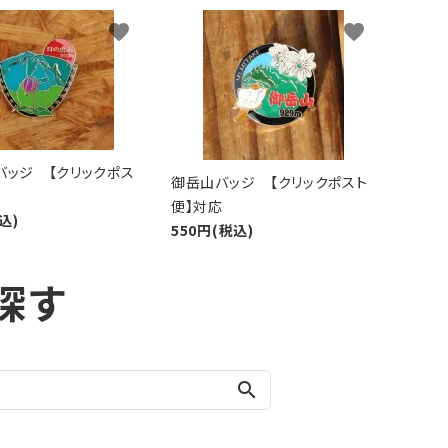
favorite
favorite
バッジ 【クリックポス
御岳山バッジ 【クリックポスト
便】対応
込)
550円(税込)
探す
search