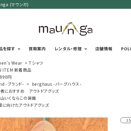
ga (マウンガ)
品を探す
買取案内
レンタル・修理
店舗情報
POL
en's Wear
>
Tシャツ
W ITEM 新着商品
,990円
カテゴリーで選ぶ
サイズで選ぶ
特集で選ぶ
nd -ブランド-
>
berghaus -バーグハウス-
者におすすめ アウトドアグッズ
Men's Wear
MENS
初心者におすすめアウ
山いくならこの装備
Women's Wear
XXS
XS
S
M
L
XL
XXL
アグッズ
夏に向けたアウトドアグッズ
Kid's Wear
秋・冬に向けたアウトド
WOMENS
Wear Accessory
ッズ
XXS
XS
S
M
L
XL
15
Foot Wear
富士山いくならこの装
UNISEX
Backpacks＆
本気の登山用品