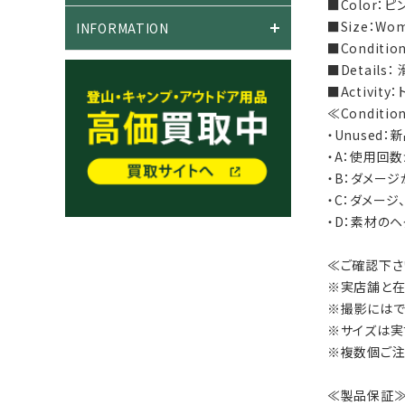
■Color：ピ
■Size：Wom
INFORMATION
■Condit
■Detail
■Activi
≪Conditi
・Unused
・A：使用回
・B：ダメー
・C：ダメー
・D：素材の
≪ご確認下さ
※実店舗と在
※撮影にはで
※サイズは実
※複数個ご注
≪製品保証