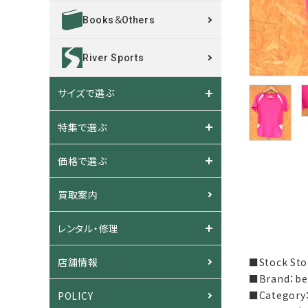
Books＆Others
River Sports
サイズで選ぶ
特集で選ぶ
価格で選ぶ
買取案内
レンタル・修理
■Stock S
店舗情報
■Brand：b
■Category
POLICY