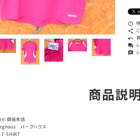
特
error_outline
こ
share
買
undo
レ
forum
レ
rate_review
商品説
tore：御岳本店
erghaus バーグハウス
：T-SHIRT