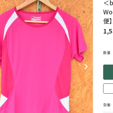
＜
XXS
XS
S
M
L
XL
OtherBags
春・夏に向けたアウトド
Wo
Cooking Gear
ッズ
Sleeping Gear
冬期・雪山に向けたウェ
便
Tent ＆ Shelter
ギア
Camping Gear
テント泊山行に向けた
1,
Field Gear
ア！
Climb ＆ Alpine
沢登りに向けたウェア・
Gear
ア！
数量
Books＆Others
トレイルラン向けウェア
River Sports
ア！
キャンプに向けたギア！
型番: