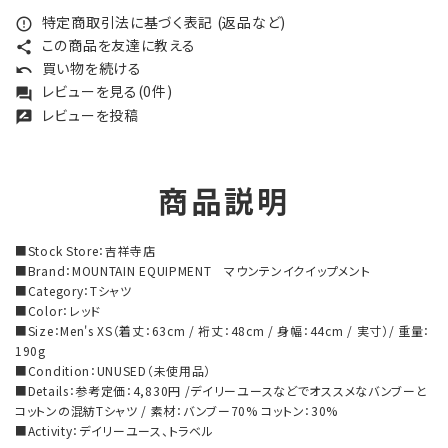
特定商取引法に基づく表記 (返品など)
error_outline
この商品を友達に教える
share
買い物を続ける
undo
レビューを見る(0件)
forum
レビューを投稿
rate_review
商品説明
■Stock Store：吉祥寺店
■Brand：MOUNTAIN EQUIPMENT マウンテンイクイップメント
■Category：Tシャツ
■Color：レッド
■Size：Men's XS（着丈：63cm / 裄丈：48cm / 身幅：44cm / 実寸）/ 重量：
190g
■Condition：UNUSED（未使用品）
■Details：参考定価：4,830円 /デイリーユースなどでオススメなバンブーと
コットンの混紡Tシャツ / 素材：バンブー70% コットン：30%
■Activity：デイリーユース、トラベル