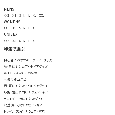
MENS
XXS
XS
S
M
L
XL
XXL
WOMENS
XXS
XS
S
M
L
XL
UNISEX
XXS
XS
S
M
L
XL
特集で選ぶ
初心者におすすめアウトドアグッズ
秋・冬に向けたアウトドアグッズ
富士山いくならこの装備
本気の登山用品
春・夏に向けたアウトドアグッズ
冬期・雪山に向けたウェア・ギア
テント泊山行に向けたギア！
沢登りに向けたウェア・ギア！
トレイルラン向けウェア・ギア！