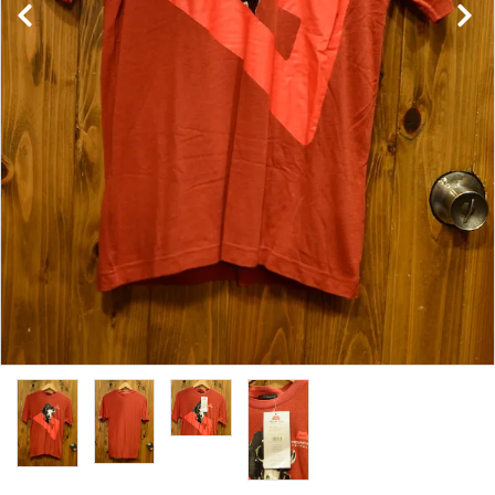
レンタル・修理
店舗情報
POLICY
INFORMATION
ACCOUNT MENU
ようこそ ゲスト 様
meeting_room
person
ログイン
新規会員登録