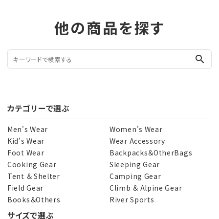
他の商品を探す
search
カテゴリーで選ぶ
Men's Wear
Women's Wear
Kid's Wear
Wear Accessory
Foot Wear
Backpacks＆OtherBags
Cooking Gear
Sleeping Gear
Tent ＆ Shelter
Camping Gear
Field Gear
Climb ＆ Alpine Gear
Books＆Others
River Sports
サイズで選ぶ