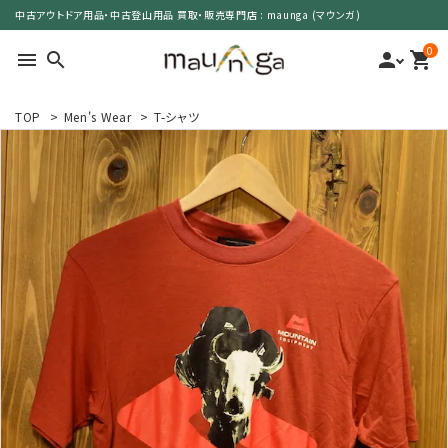
中古アウトドア用品・中古登山用品 買取・販売専門店 : maunga (マウンガ)
0
menu
search
person
shopping_cart
TOP
>
Men's Wear
>
T-シャツ
search
カテゴリーで選ぶ
サイズで選ぶ
特集で選ぶ
価格で選ぶ
買取案内