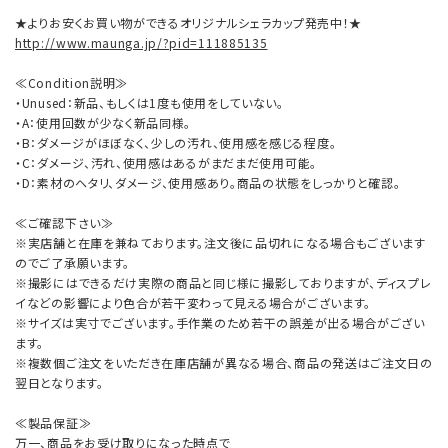
★よりお安くお買い物ができるオリジナルシェラカップ発売中！★
http://www.maunga.jp/?pid=111885135
≪Condition説明≫
・Unused：新品、もしくは1度も使用をしていない。
・A：使用回数が少なく新品同様。
・B：ダメージがほぼなく、少しの汚れ、使用感を感じる程度。
・C：ダメージ、汚れ、使用感はあるがまだまだ使用可能。
・D：素材のヘタリ、ダメージ、使用感あり。商品の状態をしっかりと確認。
≪ご確認下さい≫
※実店舗と在庫を兼ねております。注文後に品切れになる場合もございます
のでご了承願います。
※撮影にはできるだけ実際の商品と同じ様に撮影しておりますが、ディスプレ
イなどの影響により色合が若干変わって見える場合がございます。
※サイズは実寸でございます。手作業のため若干の誤差が出る場合がござい
ます。
※複数個ご注文をいただき在庫店舗が異なる場合、商品の発送はご注文日の
翌日となります。
≪製品保証≫
万一、商品をお受け取りになった時点で