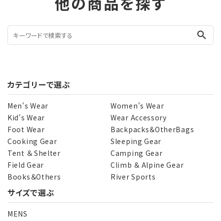
他の商品を探す
search
カテゴリーで選ぶ
Men's Wear
Women's Wear
Kid's Wear
Wear Accessory
Foot Wear
Backpacks＆OtherBags
Cooking Gear
Sleeping Gear
Tent ＆ Shelter
Camping Gear
Field Gear
Climb ＆ Alpine Gear
Books＆Others
River Sports
サイズで選ぶ
MENS