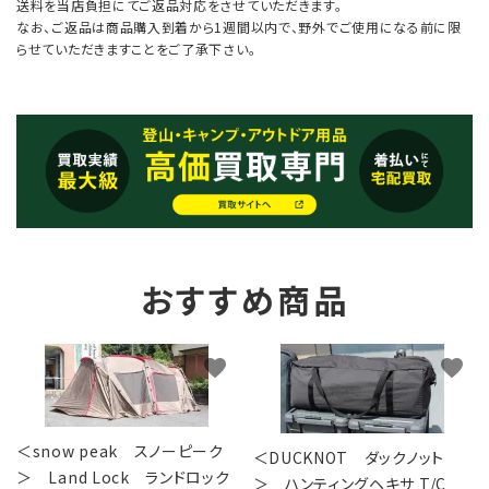
送料を当店負担にてご返品対応をさせていただきます。
なお、ご返品は商品購入到着から1週間以内で、野外でご使用になる前に限
らせていただきますことをご了承下さい。
おすすめ商品
favorite
favorite
＜snow peak スノーピーク
＜DUCKNOT ダックノット
＞ Land Lock ランドロック
＞ ハンティングヘキサ T/C