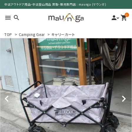
中古アウトドア用品・中古登山用品 買取・販売専門店 : maunga (マウンガ)
0
menu
search
person
shopping_cart
TOP
>
Camping Gear
>
キャリーカート
search
カテゴリーで選ぶ
サイズで選ぶ
特集で選ぶ
価格で選ぶ
買取案内