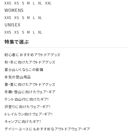
XXS
XS
S
M
L
XL
XXL
WOMENS
XXS
XS
S
M
L
XL
UNISEX
XXS
XS
S
M
L
XL
特集で選ぶ
初心者におすすめアウトドアグッズ
秋・冬に向けたアウトドアグッズ
富士山いくならこの装備
本気の登山用品
春・夏に向けたアウトドアグッズ
冬期・雪山に向けたウェア・ギア
テント泊山行に向けたギア！
沢登りに向けたウェア・ギア！
トレイルラン向けウェア・ギア！
キャンプに向けたギア！
デイリーユースにもおすすめなアウトドアウェア・ギア