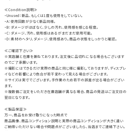
≪Condition説明≫
・Unused：新品、もしくは1度も使用をしていない。
・A：使用回数が少なく新品同様。
・B：ダメージがほぼなく、少しの汚れ、使用感を感じる程度。
・C：ダメージ、汚れ、使用感はあるがまだまだ使用可能。
・D：素材のヘタリ、ダメージ、使用感あり。商品の状態をしっかりと確認。
≪ご確認下さい≫
※実店舗と在庫を兼ねております。注文後に品切れになる場合もございます
のでご了承願います。
※撮影にはできるだけ実際の商品と同じ様に撮影しておりますが、ディスプレ
イなどの影響により色合が若干変わって見える場合がございます。
※サイズは実寸でございます。手作業のため若干の誤差が出る場合がござい
ます。
※複数個ご注文をいただき在庫店舗が異なる場合、商品の発送はご注文日の
翌日となります。
≪製品保証≫
万一、商品をお受け取りになった時点で
商品画像、商品コンディション説明と実際の商品コンディションが大きく違い
ご納得いただけない場合や問題点がございましたら、当店までご連絡下さい。