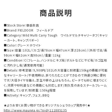
商品説明
■Stock Store：御岳本店
■Brand：FIELDOOR フィールドア
■Category：Wild Multi Carry Tough ワイルドマルチキャリータフ（キャリ
ーカート、キャンプバギー）
■Color：グレー×ホワイト
■Size：容量：102L/（カゴ/長78cm×幅47cm×深さ28cm）/（外形寸法/長
98cm×幅62cm×高98cm）/重量：11kg
■Condition：C（フレーム、ハンドルにキズ有/ボルトなどにサビ有/カゴ生地
に汚れ少し有/通常使用可能）
■Details：参考定価：9,900円/102Lの大容量と耐荷重150kgの積載が可能
なキャリーカート/不使用時は、折りたたむことができるので持運び時に便利
です/大径タイヤを備え、芝生や草の上はもちろん、ビーチでも砂に埋まりにく
く、河原や砂利道などの悪路にも対応します/耐久性のあるスチールフレーム
を採用しています/耐荷重：150kg程度
■Activity：キャンプ、フェス、BBQ
★よりお安くお買い物ができるオリジナルシェラカップ発売中！★
http://www.maunga.jp/?pid=111885135