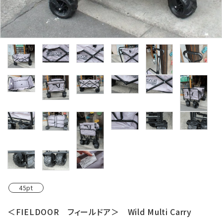
レンタル・修理
店舗情報
POLICY
INFORMATION
ACCOUNT MENU
ようこそ ゲスト 様
meeting_room
person
ログイン
新規会員登録
45pt
＜FIELDOOR フィールドア＞ Wild Multi Carry