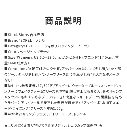
商品説明
■Stock Store：吉祥寺店
■Brand：SOREL ソレル
■Category：TIVOLI Ⅱ ティボリ2（ウィンターブーツ）
■Color：ベージュ×ブラック
■Size：Women's US 6.5=23.5cm/かかとからトップエンド：17.5cm/ 重
量：460g（片方）
■Condition：B（足首付近のクセ有/アッパーつま先にキズ少し有/かかと部
のソールのヘリ少し有/インナーフリース部に毛玉少し有/他大きなダメージ
なし）
■Details：参考定価：17,600円/アッパーにウォータープルーフスウェード、イ
ンナーにフェイクファー&フリース素材を配置し雪上はもちろん、冬のキャンプ
やタウンにもおすすめなブーツ/すっきり快適なショートブーツ/屈曲性を高め
たラバーとアウトソールで安定した歩行が可能です/アッパー：防水加工スエ
ード/ライニング：フリース×中綿100g
■Activity：キャンプ、フェス、デイリーユース、トラベル
★よりお安くお買い物ができるオリジナルシェラカップ発売中！★