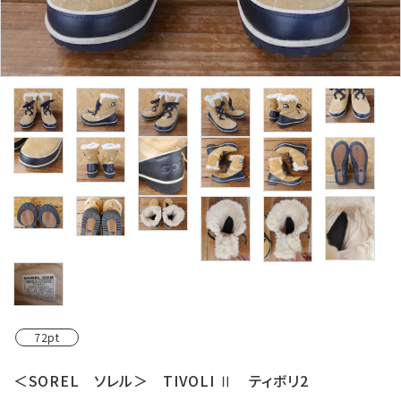
レンタル・修理
店舗情報
POLICY
INFORMATION
ACCOUNT MENU
ようこそ ゲスト 様
meeting_room
person
ログイン
新規会員登録
72pt
＜SOREL ソレル＞ TIVOLI Ⅱ ティボリ2