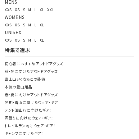
MENS
XXS
XS
S
M
L
XL
XXL
WOMENS
XXS
XS
S
M
L
XL
UNISEX
XXS
XS
S
M
L
XL
特集で選ぶ
初心者におすすめアウトドアグッズ
秋・冬に向けたアウトドアグッズ
富士山いくならこの装備
本気の登山用品
春・夏に向けたアウトドアグッズ
冬期・雪山に向けたウェア・ギア
テント泊山行に向けたギア！
沢登りに向けたウェア・ギア！
トレイルラン向けウェア・ギア！
キャンプに向けたギア！