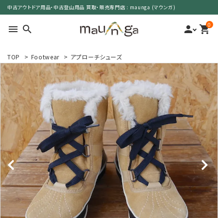
中古アウトドア用品・中古登山用品 買取・販売専門店 : maunga (マウンガ)
0
menu
search
person
shopping_cart
TOP
>
Footwear
>
アプローチシューズ
search
カテゴリーで選ぶ
サイズで選ぶ
特集で選ぶ
価格で選ぶ
買取案内