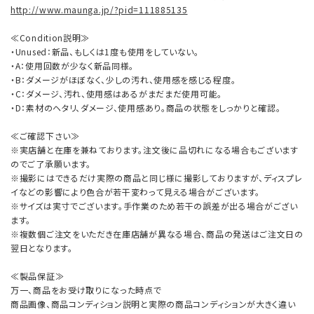
http://www.maunga.jp/?pid=111885135
≪Condition説明≫
・Unused：新品、もしくは1度も使用をしていない。
・A：使用回数が少なく新品同様。
・B：ダメージがほぼなく、少しの汚れ、使用感を感じる程度。
・C：ダメージ、汚れ、使用感はあるがまだまだ使用可能。
・D：素材のヘタリ、ダメージ、使用感あり。商品の状態をしっかりと確認。
≪ご確認下さい≫
※実店舗と在庫を兼ねております。注文後に品切れになる場合もございます
のでご了承願います。
※撮影にはできるだけ実際の商品と同じ様に撮影しておりますが、ディスプレ
イなどの影響により色合が若干変わって見える場合がございます。
※サイズは実寸でございます。手作業のため若干の誤差が出る場合がござい
ます。
※複数個ご注文をいただき在庫店舗が異なる場合、商品の発送はご注文日の
翌日となります。
≪製品保証≫
万一、商品をお受け取りになった時点で
商品画像、商品コンディション説明と実際の商品コンディションが大きく違い