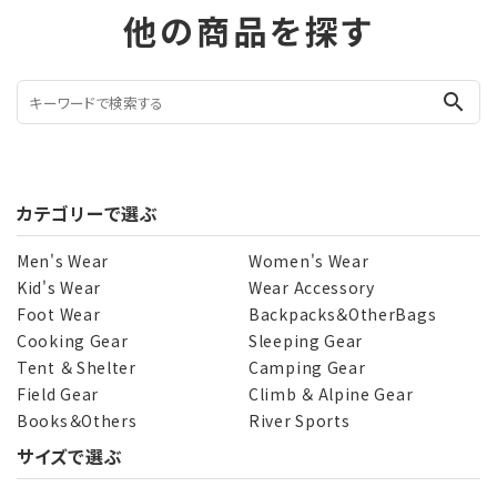
他の商品を探す
search
カテゴリーで選ぶ
Men's Wear
Women's Wear
Kid's Wear
Wear Accessory
Foot Wear
Backpacks＆OtherBags
Cooking Gear
Sleeping Gear
Tent ＆ Shelter
Camping Gear
Field Gear
Climb ＆ Alpine Gear
Books＆Others
River Sports
サイズで選ぶ