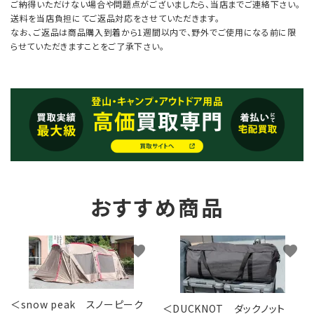
ご納得いただけない場合や問題点がございましたら、当店までご連絡下さい。
送料を当店負担にてご返品対応をさせていただきます。
なお、ご返品は商品購入到着から1週間以内で、野外でご使用になる前に限
らせていただきますことをご了承下さい。
おすすめ商品
favorite
favorite
＜snow peak スノーピーク
＜DUCKNOT ダックノット