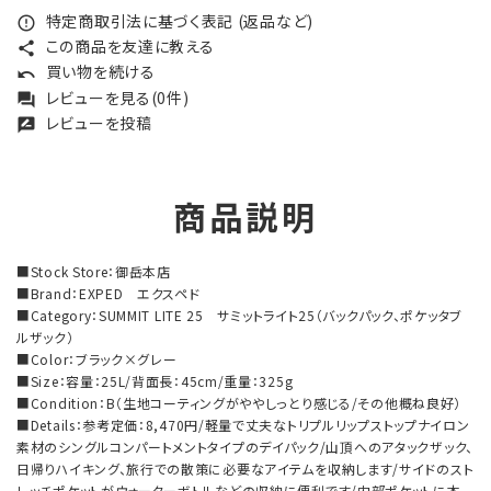
特定商取引法に基づく表記 (返品など)
error_outline
この商品を友達に教える
share
買い物を続ける
undo
レビューを見る(0件)
forum
レビューを投稿
rate_review
商品説明
■Stock Store：御岳本店
■Brand：EXPED エクスペド
■Category：SUMMIT LITE 25 サミットライト25（バックパック、ポケッタブ
ルザック）
■Color：ブラック×グレー
■Size：容量：25L/背面長：45cm/重量：325g
■Condition：B（生地コーティングがややしっとり感じる/その他概ね良好）
■Details：参考定価：8,470円/軽量で丈夫なトリプルリップストップナイロン
素材のシングルコンパートメントタイプのデイパック/山頂へのアタックザック、
日帰りハイキング、旅行での散策に必要なアイテムを収納します/サイドのスト
レッチポケットがウォーターボトルなどの収納に便利です/内部ポケットに本