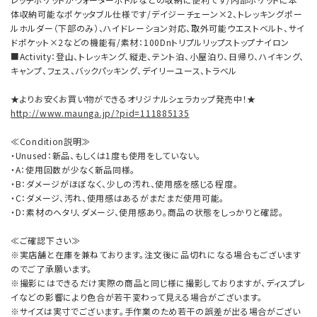
体収納可能なポケッタブル仕様です/デイジーチェーン×2、トレッキングポー
ルホルダー（下部のみ）、ハイドレーション対応、取外可能ウエストベルト、サイ
ドポケット×2などの機能有/素材：100Dnトリプルリップストップナイロン
■Activity：登山、トレッキング、縦走、テント泊、小屋泊り、日帰り、ハイキング、
キャンプ、フェス、バックパッキング、デイリーユース、トラベル
★よりお安くお買い物ができるオリジナルシェラカップ発売中！★
http://www.maunga.jp/?pid=111885135
≪Condition説明≫
・Unused：新品、もしくは1度も使用をしていない。
・A：使用回数が少なく新品同様。
・B：ダメージがほぼなく、少しの汚れ、使用感を感じる程度。
・C：ダメージ、汚れ、使用感はあるがまだまだ使用可能。
・D：素材のヘタリ、ダメージ、使用感あり。商品の状態をしっかりと確認。
≪ご確認下さい≫
※実店舗と在庫を兼ねております。注文後に品切れになる場合もございます
のでご了承願います。
※撮影にはできるだけ実際の商品と同じ様に撮影しておりますが、ディスプレ
イなどの影響により色合が若干変わって見える場合がございます。
※サイズは実寸でございます。手作業のため若干の誤差が出る場合がござい