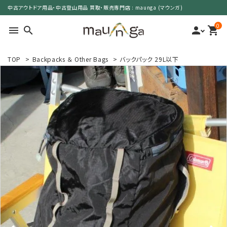
中古アウトドア用品・中古登山用品 買取・販売専門店 : maunga (マウンガ)
0
menu
search
person
shopping_cart
TOP
>
Backpacks ＆ Other Bags
>
バックパック 29L以下
search
カテゴリーで選ぶ
サイズで選ぶ
特集で選ぶ
価格で選ぶ
買取案内