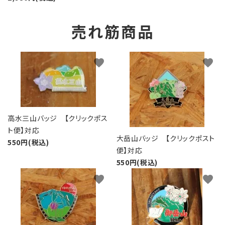
売れ筋商品
favorite
favorite
高水三山バッジ 【クリックポス
ト便】対応
大岳山バッジ 【クリックポスト
550円(税込)
便】対応
550円(税込)
favorite
favorite