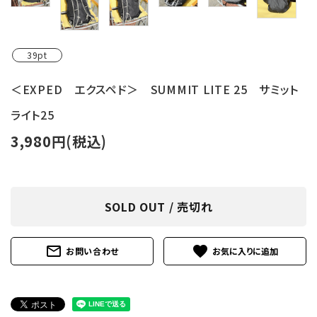
39pt
＜EXPED エクスペド＞ SUMMIT LITE 25 サミット
ライト25
3,980円(税込)
SOLD OUT / 売切れ
mail_outline
favorite
お問い合わせ