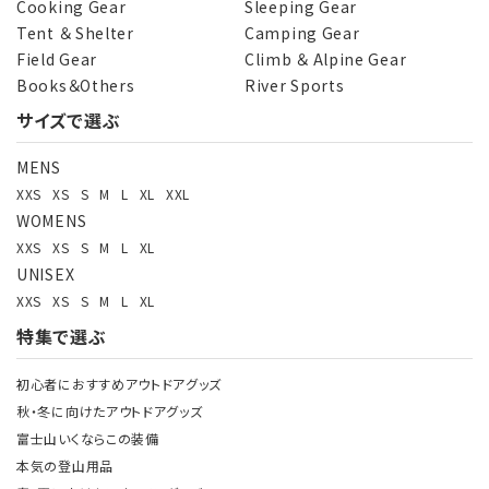
Cooking Gear
Sleeping Gear
Tent ＆ Shelter
Camping Gear
Field Gear
Climb ＆ Alpine Gear
Books＆Others
River Sports
サイズで選ぶ
MENS
XXS
XS
S
M
L
XL
XXL
WOMENS
XXS
XS
S
M
L
XL
UNISEX
XXS
XS
S
M
L
XL
特集で選ぶ
初心者におすすめアウトドアグッズ
秋・冬に向けたアウトドアグッズ
富士山いくならこの装備
本気の登山用品