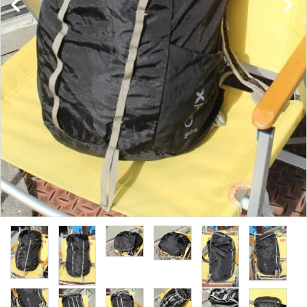
レンタル・修理
店舗情報
POLICY
INFORMATION
ACCOUNT MENU
ようこそ ゲスト 様
meeting_room
person
ログイン
新規会員登録