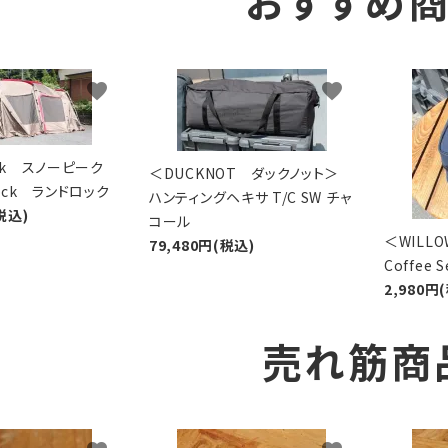
おすすめ
favorite
favorite
eak スノーピーク
＜DUCKNOT ダックノット＞
Lock ランドロック
ハンティングヘキサ T/C SW チャ
税込)
コール
＜WIL
79,480円(税込)
Coffee
2,980円
売れ筋商