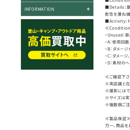
■Detail
INFORMATION
乾性を兼ね備
■Activi
≪Conditi
・Unused
・A：使用回
・B：ダメー
・C：ダメー
・D：素材の
≪ご確認下さ
※実店舗と在
※撮影にはで
※サイズは実
※複数個ご注
≪製品保証
万一、商品を