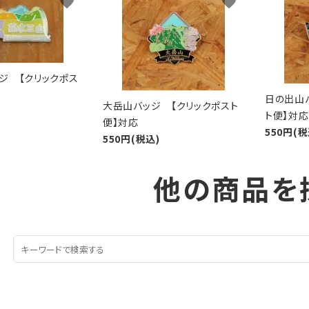
favorite
favorite
ジ 【クリックポス
日の出山
大岳山バッジ 【クリックポスト
ト便】対応
便】対応
550円(税
550円(税込)
他の商品を