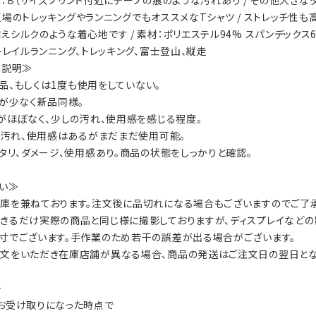
s：夏場のトレッキングやランニングでもオススメなTシャツ / ストレッチ性
えシルクのような着心地です / 素材：ポリエステル94% スパンデックス
ty：トレイルランニング、トレッキング、富士登山、縦走
on説明≫
：新品、もしくは1度も使用をしていない。
数が少なく新品同様。
ジがほぼなく、少しの汚れ、使用感を感じる程度。
ジ、汚れ、使用感はあるがまだまだ使用可能。
ヘタリ、ダメージ、使用感あり。商品の状態をしっかりと確認。
い≫
庫を兼ねております。注文後に品切れになる場合もございますのでご了承
きるだけ実際の商品と同じ様に撮影しておりますが、ディスプレイなどの
寸でございます。手作業のため若干の誤差が出る場合がございます。
文をいただき在庫店舗が異なる場合、商品の発送はご注文日の翌日とな
≫
お受け取りになった時点で