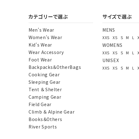
カテゴリーで選ぶ
サイズで選ぶ
Men's Wear
MENS
Women's Wear
XXS
XS
S
M
L
Kid's Wear
WOMENS
Wear Accessory
XXS
XS
S
M
L
Foot Wear
UNISEX
Backpacks＆OtherBags
XXS
XS
S
M
L
Cooking Gear
Sleeping Gear
Tent ＆ Shelter
Camping Gear
Field Gear
Climb ＆ Alpine Gear
Books＆Others
River Sports