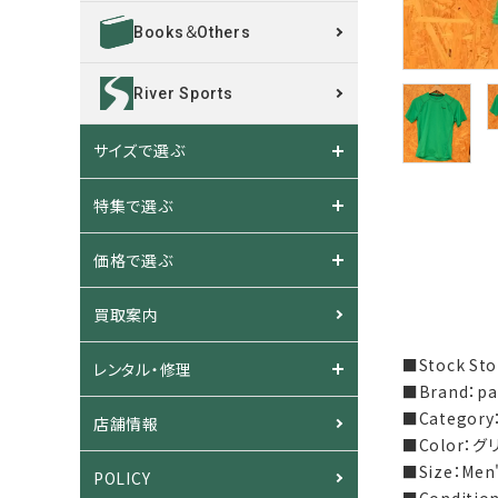
Books＆Others
River Sports
サイズで選ぶ
特集で選ぶ
価格で選ぶ
買取案内
■Stock S
レンタル・修理
■Brand：p
■Categor
店舗情報
■Color：グ
■Size：Men
POLICY
■Condit