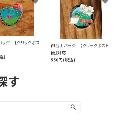
favorite
favorite
バッジ 【クリックポス
御岳山バッジ 【クリックポスト
便】対応
込)
550円(税込)
探す
search