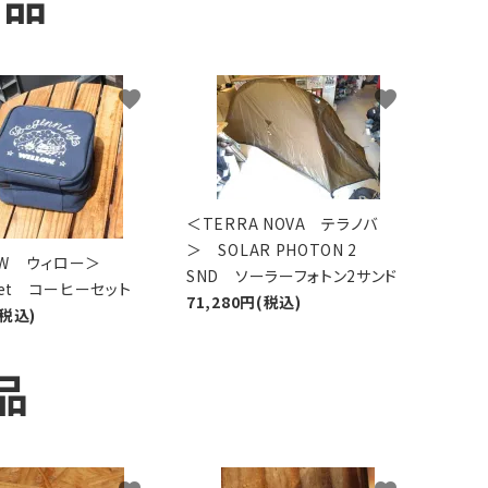
商品
favorite
favorite
＜TERRA NOVA テラノバ
＞ SOLAR PHOTON 2
LOW ウィロー＞
SND ソーラーフォトン2サンド
 Set コーヒーセット
71,280円(税込)
(税込)
品