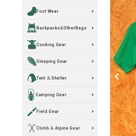
Foot Wear
買取案内
Backpacks＆OtherBags
レンタル・修理
Cooking Gear
店舗情報
POLICY
Sleeping Gear
INFORMATION
Tent ＆ Shelter
ACCOUNT MENU
Camping Gear
ようこそ ゲスト 様
Field Gear
meeting_room
person
ログイン
新規会員登録
Climb ＆ Alpine Gear