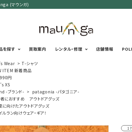
ga (マウンガ)
品を探す
買取案内
レンタル・修理
店舗情報
POL
's Wear
>
T-シャツ
W ITEM 新着商品
,990円
カテゴリーで選ぶ
サイズで選ぶ
特集で選ぶ
's XS
nd -ブランド-
>
patagonia -パタゴニア-
Men's Wear
MENS
初心者におすすめアウ
者におすすめ アウトドアグッズ
Women's Wear
XXS
XS
S
M
L
XL
XXL
アグッズ
夏に向けたアウトドアグッズ
Kid's Wear
秋・冬に向けたアウトド
WOMENS
イルラン向けウェア・ギア！
Wear Accessory
ッズ
XXS
XS
S
M
L
XL
Foot Wear
富士山いくならこの装
17
UNISEX
Backpacks＆
本気の登山用品