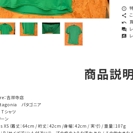
特
error_outline
こ
share
買
undo
レ
forum
レ
rate_review
商品説
tore：吉祥寺店
atagonia パタゴニア
y：Tシャツ
リーン
's XS（着丈：64cm / 裄丈：42cm /身幅：42cm / 実寸）/ 重量：107g
ion：B（サイズプリント付近にテープの痕のような汚れあり / その他大きな