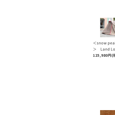
＜snow p
＞ Land 
125,980円(