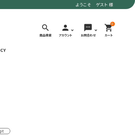
ようこそ ゲスト 様
0
search
person
sms
shopping_cart
商品検索
アカウント
お問合わせ
カート
ICY
検索する
価格で選ぶ
トド
デイリーユースにもおすすめなアウトドア
～9,900円
ウェア・ギア
10,000～
アグ
クライミング・ボルダリング用ウェア・ギア
19,990円
ヴィンテージなアイテム
20,000円～
備
ウルトラライト系
pt
リバースポーツ