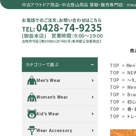
中古アウトドア用品・中古登山用品 買取・販売専門店 : maun
お電話でのご注文、お問い合わせはこちら
0428-74-9235
TEL:
(御岳本店) 営業時間：9:00～19:00
古物許可証【第308801207481号/東京都公安委員会】
商
カテゴリーで選ぶ
TOP
>
Men
search
TOP
>
NE
TOP
>
～9
Men's Wear
TOP
>
Men
カテゴリーで選ぶ
TOP
>
Bra
Women's Wear
TOP
>
初心
サイズで選ぶ
TOP
>
春・
Kid's Wear
TOP
>
トレ
特集で選ぶ
Wear Accessory
価格で選ぶ