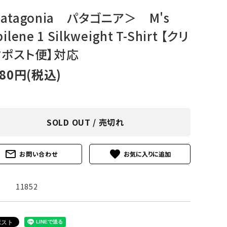
アグ
ミリタリーライン・ミリタリー
atagonia パタゴニア＞ M's
ilene 1 Silkweight T-Shirt 【クリ
ア・
クポスト便】対応
ギ
780円(税込)
ギ
・ギ
SOLD OUT / 売切れ
mail_outline
favorite
お問い合わせ
11852