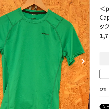
XXS
XS
S
M
L
XL
OtherBags
春・夏に向けたアウトド
＜p
Cooking Gear
ッズ
Cap
Sleeping Gear
冬期・雪山に向けたウェ
Tent ＆ Shelter
ギア
ッ
Camping Gear
テント泊山行に向けた
Field Gear
ア！
1,
Climb ＆ Alpine
沢登りに向けたウェア・
Gear
ア！
Books＆Others
トレイルラン向けウェア
River Sports
ア！
キャンプに向けたギア！
型番: