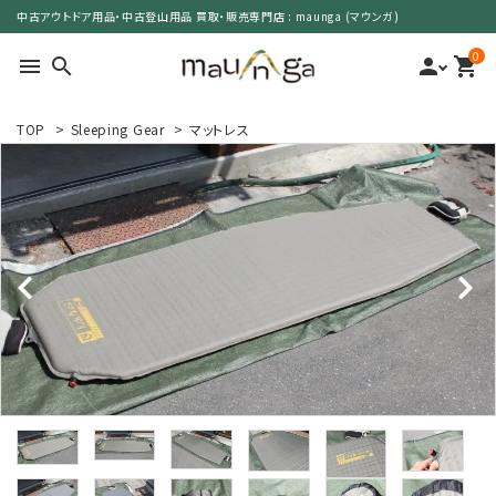
中古アウトドア用品・中古登山用品 買取・販売専門店 : maunga (マウンガ)
0
menu
search
person
shopping_cart
TOP
>
Sleeping Gear
>
マットレス
search
カテゴリーで選ぶ
サイズで選ぶ
特集で選ぶ
価格で選ぶ
買取案内