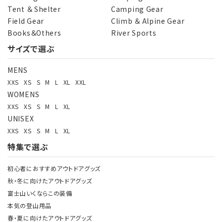
Tent ＆ Shelter
Camping Gear
Field Gear
Climb ＆ Alpine Gear
Books＆Others
River Sports
サイズで選ぶ
MENS
XXS
XS
S
M
L
XL
XXL
WOMENS
XXS
XS
S
M
L
XL
UNISEX
XXS
XS
S
M
L
XL
特集で選ぶ
初心者におすすめアウトドアグッズ
秋・冬に向けたアウトドアグッズ
富士山いくならこの装備
本気の登山用品
春・夏に向けたアウトドアグッズ