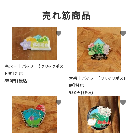
売れ筋商品
favorite
favorite
高水三山バッジ 【クリックポス
ト便】対応
大岳山バッジ 【クリックポスト
550円(税込)
便】対応
550円(税込)
favorite
favorite