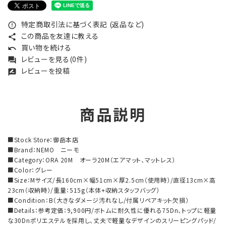
特定商取引法に基づく表記 (返品など)
error_outline
この商品を友達に教える
share
買い物を続ける
undo
レビューを見る(0件)
forum
レビューを投稿
rate_review
商品説明
■Stock Store：御岳本店
■Brand：NEMO ニーモ
■Category：ORA 20M オーラ20M（エアマット、マットレス）
■Color：グレー
■Size：Mサイズ/長160cm×幅51cm×厚2.5cm（使用時）/直径13cm×高
23cm（収納時）/重量：515g（本体+収納スタッフバッグ）
■Condition：B（大きなダメージ汚れなし/付属リペアキット欠損）
■Details：参考定価：9,900円/ボトムに耐久性に優れる75Dn、トップに軽量
な30Dnポリエステルを採用し、丈夫で軽量なデザインのスリーピングパッド/