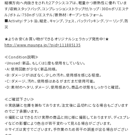
縦横方向へ肉抜きをされた2アクシスコアは、軽量かつ断熱性に優れていま
す/収納スタッフバッグ、コンプレッションストラップ付/トップ：30Dnポリエステ
ル/ボトム：75Dnポリエステル/断熱材：オープンセルフォーム
■Activity：テント泊、縦走、キャンプ、フェス、バックパッキング、ツーリング、防
災
★よりお安くお買い物ができるオリジナルシェラカップ発売中！★
http://www.maunga.jp/?pid=111885135
≪Condition説明≫
・Unused：新品、もしくは1度も使用をしていない。
・A：使用回数が少なく新品同様。
・B：ダメージがほぼなく、少しの汚れ、使用感を感じる程度。
・C：ダメージ、汚れ、使用感はあるがまだまだ使用可能。
・D：素材のヘタリ、ダメージ、使用感あり。商品の状態をしっかりと確認。
≪ご確認下さい≫
※実店舗と在庫を兼ねております。注文後に品切れになる場合もございます
のでご了承願います。
※撮影にはできるだけ実際の商品と同じ様に撮影しておりますが、ディスプレ
イなどの影響により色合が若干変わって見える場合がございます。
※サイズは実寸でございます。手作業のため若干の誤差が出る場合がござい