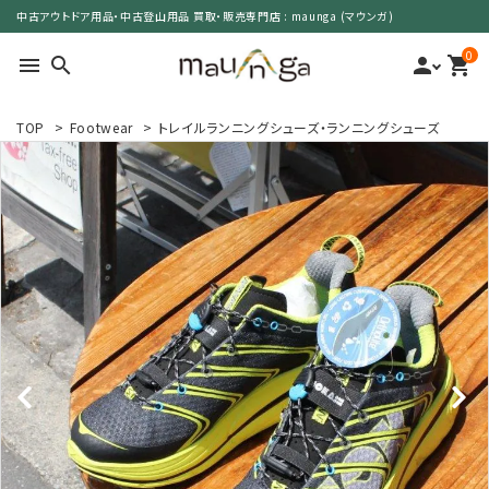
中古アウトドア用品・中古登山用品 買取・販売専門店 : maunga (マウンガ)
0
menu
search
person
shopping_cart
TOP
>
Footwear
>
トレイルランニングシューズ・ランニングシューズ
search
カテゴリーで選ぶ
サイズで選ぶ
特集で選ぶ
価格で選ぶ
買取案内