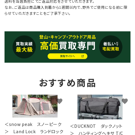
送料を当店負担にてご返品対応をさせていただきます。
なお、ご返品は商品購入到着から1週間以内で、野外でご使用になる前に限
らせていただきますことをご了承下さい。
おすすめ商品
favorite
favorite
＜snow peak スノーピーク
＜DUCKNOT ダックノット
＞ Land Lock ランドロック
＞ ハンティングヘキサ T/C