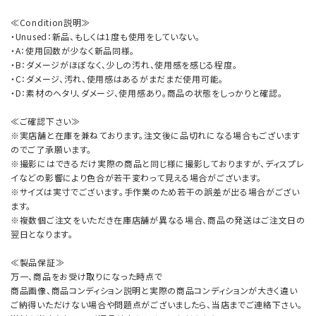
≪Condition説明≫
・Unused：新品、もしくは1度も使用をしていない。
・A：使用回数が少なく新品同様。
・B：ダメージがほぼなく、少しの汚れ、使用感を感じる程度。
・C：ダメージ、汚れ、使用感はあるがまだまだ使用可能。
・D：素材のヘタリ、ダメージ、使用感あり。商品の状態をしっかりと確認。
≪ご確認下さい≫
※実店舗と在庫を兼ねております。注文後に品切れになる場合もございます
のでご了承願います。
※撮影にはできるだけ実際の商品と同じ様に撮影しておりますが、ディスプレ
イなどの影響により色合が若干変わって見える場合がございます。
※サイズは実寸でございます。手作業のため若干の誤差が出る場合がござい
ます。
※複数個ご注文をいただき在庫店舗が異なる場合、商品の発送はご注文日の
翌日となります。
≪製品保証≫
万一、商品をお受け取りになった時点で
商品画像、商品コンディション説明と実際の商品コンディションが大きく違い
ご納得いただけない場合や問題点がございましたら、当店までご連絡下さい。