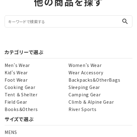
他の商品を探す
search
カテゴリーで選ぶ
Men's Wear
Women's Wear
Kid's Wear
Wear Accessory
Foot Wear
Backpacks＆OtherBags
Cooking Gear
Sleeping Gear
Tent ＆ Shelter
Camping Gear
Field Gear
Climb ＆ Alpine Gear
Books＆Others
River Sports
サイズで選ぶ
MENS