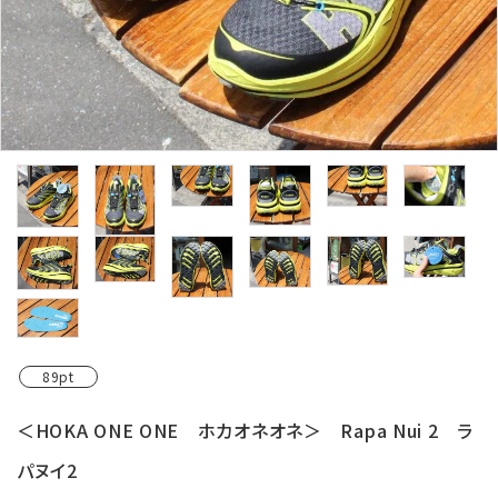
レンタル・修理
店舗情報
POLICY
INFORMATION
ACCOUNT MENU
ようこそ ゲスト 様
meeting_room
person
ログイン
新規会員登録
89pt
＜HOKA ONE ONE ホカオネオネ＞ Rapa Nui 2 ラ
パヌイ2