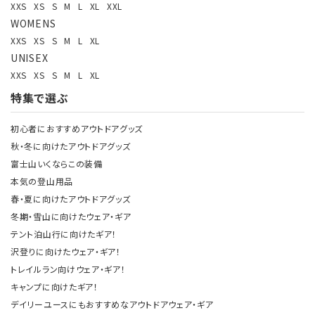
XXS
XS
S
M
L
XL
XXL
WOMENS
XXS
XS
S
M
L
XL
UNISEX
XXS
XS
S
M
L
XL
特集で選ぶ
初心者におすすめアウトドアグッズ
秋・冬に向けたアウトドアグッズ
富士山いくならこの装備
本気の登山用品
春・夏に向けたアウトドアグッズ
冬期・雪山に向けたウェア・ギア
テント泊山行に向けたギア！
沢登りに向けたウェア・ギア！
トレイルラン向けウェア・ギア！
キャンプに向けたギア！
デイリーユースにもおすすめなアウトドアウェア・ギア