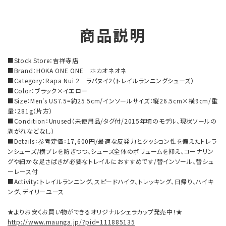
商品説明
■Stock Store：吉祥寺店
■Brand：HOKA ONE ONE ホカオネオネ
■Category：Rapa Nui 2 ラパヌイ2（トレイルランニングシューズ）
■Color：ブラック×イエロー
■Size：Men's US7.5=約25.5cm/インソールサイズ：縦26.5cm×横9cm/重
量：281g（片方）
■Condition：Unused（未使用品/タグ付/2015年頃のモデル、現状ソールの
剥がれなどなし）
■Details：参考定価：17,600円/最適な反発力とクッション性を備えたトレラ
ンシューズ/横ブレを防ぎつつ、シューズ全体のボリュームを抑え、コーナリン
グや細かな足さばきが必要なトレイルにおすすめです/替インソール、替シュ
ーレース付
■Activity：トレイルランニング、スピードハイク、トレッキング、日帰り、ハイキ
ング、デイリーユース
★よりお安くお買い物ができるオリジナルシェラカップ発売中！★
http://www.maunga.jp/?pid=111885135