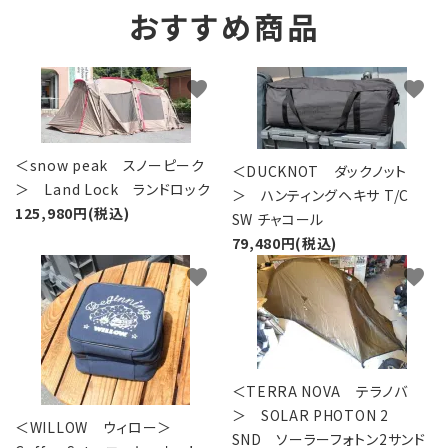
おすすめ商品
favorite
favorite
＜snow peak スノーピーク
＜DUCKNOT ダックノット
＞ Land Lock ランドロック
＞ ハンティングヘキサ T/C
125,980円(税込)
SW チャコール
79,480円(税込)
favorite
favorite
＜TERRA NOVA テラノバ
＞ SOLAR PHOTON 2
＜WILLOW ウィロー＞
SND ソーラーフォトン2サンド