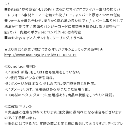
し）
■Details：参考定価：4,935円 / 柔らかなマイクロファイバー生地の枕カバ
ーにフォーム素材とエアーを備えた枕 /エアチャンバーと厚さ2.5cmの低反
発フォームを組み合わせ、柔らかく寝心地の良い枕です / カバーは取り外して
洗濯が可能です / 裏面のバンジーコードに衣類等を挟めば、高さ調整も可
能/カバー内蔵のポケットにコンパクトに収納可能
■Activity：キャンプ、テント泊、ツーリング、トラベル
★よりお安くお買い物ができるオリジナルシェラカップ発売中！★
http://www.maunga.jp/?pid=111885135
≪Condition説明≫
・Unused：新品、もしくは1度も使用をしていない。
・A：使用回数が少なく新品同様。
・B：ダメージがほぼなく、少しの汚れ、使用感を感じる程度。
・C：ダメージ、汚れ、使用感はあるがまだまだ使用可能。
・D：素材のヘタリ、ダメージ、使用感あり。商品の状態をしっかりと確認。
≪ご確認下さい≫
※実店舗と在庫を兼ねております。注文後に品切れになる場合もございます
のでご了承願います。
※撮影にはできるだけ実際の商品と同じ様に撮影しておりますが、ディスプレ