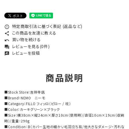
特定商取引法に基づく表記 (返品など)
error_outline
この商品を友達に教える
share
買い物を続ける
undo
レビューを見る(0件)
forum
レビューを投稿
rate_review
商品説明
■Stock Store：吉祥寺店
■Brand：NEMO ニーモ
■Category：FILLO フィッロ（ピロー / 枕）
■Color：カーキグリーン×ブラック
■Size：横38cm×縦24cm×厚さ10cm（使用時）/直径10cm×19cm（収納
時）/重量：290g
■Condition：B（カバー生地の細かい毛羽立ち有/他大きなダメージ・汚れな