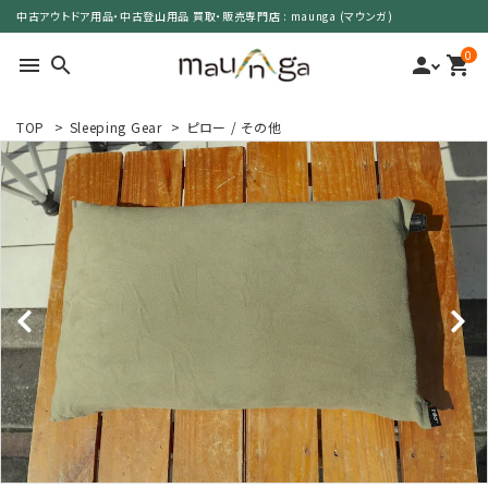
中古アウトドア用品・中古登山用品 買取・販売専門店 : maunga (マウンガ)
0
menu
search
person
shopping_cart
TOP
>
Sleeping Gear
>
ピロー / その他
search
カテゴリーで選ぶ
サイズで選ぶ
特集で選ぶ
価格で選ぶ
買取案内