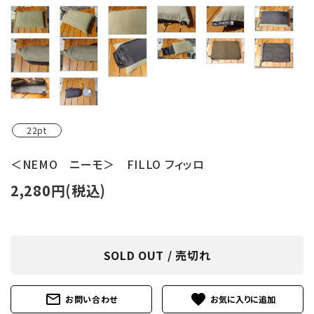
レンタル・修理
店舗情報
POLICY
INFORMATION
22pt
ACCOUNT MENU
＜NEMO ニーモ＞ FILLO フィッロ
ようこそ ゲスト 様
2,280円(税込)
meeting_room
person
ログイン
新規会員登録
SOLD OUT / 売切れ
mail_outline
favorite
お問い合わせ