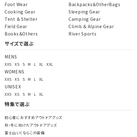
Foot Wear
Backpacks＆OtherBags
Cooking Gear
Sleeping Gear
Tent ＆ Shelter
Camping Gear
Field Gear
Climb ＆ Alpine Gear
Books＆Others
River Sports
サイズで選ぶ
MENS
XXS
XS
S
M
L
XL
XXL
WOMENS
XXS
XS
S
M
L
XL
UNISEX
XXS
XS
S
M
L
XL
特集で選ぶ
初心者におすすめアウトドアグッズ
秋・冬に向けたアウトドアグッズ
富士山いくならこの装備