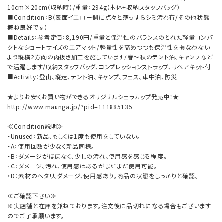
10cm×20cm（収納時）/重量：294g（本体+収納スタッフバッグ）
■Condition：B（表面イエロー側に点々と薄っすらシミ汚れ有/その他状態
概ね良好です）
■Details：参考定価：8,190円/重量と保温性のバランスのとれた軽量コンパ
クトなショートサイズのエアマット/軽量性を高めつつも保温性を損なわない
よう縦横2方向の肉抜き加工を施しています/春～秋のテント泊、キャンプなど
で活躍します/収納スタッフバッグ、コンプレッションストラップ、リペアキット付
■Activity：登山、縦走、テント泊、キャンプ、フェス、車中泊、防災
★よりお安くお買い物ができるオリジナルシェラカップ発売中！★
http://www.maunga.jp/?pid=111885135
≪Condition説明≫
・Unused：新品、もしくは1度も使用をしていない。
・A：使用回数が少なく新品同様。
・B：ダメージがほぼなく、少しの汚れ、使用感を感じる程度。
・C：ダメージ、汚れ、使用感はあるがまだまだ使用可能。
・D：素材のヘタリ、ダメージ、使用感あり。商品の状態をしっかりと確認。
≪ご確認下さい≫
※実店舗と在庫を兼ねております。注文後に品切れになる場合もございます
のでご了承願います。