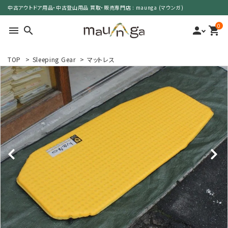
中古アウトドア用品・中古登山用品 買取・販売専門店 : maunga (マウンガ)
0
menu
search
person
shopping_cart
TOP
>
Sleeping Gear
>
マットレス
search
カテゴリーで選ぶ
サイズで選ぶ
特集で選ぶ
価格で選ぶ
買取案内