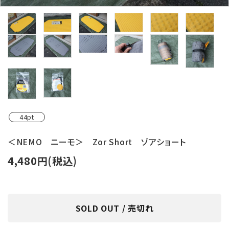
レンタル・修理
店舗情報
POLICY
INFORMATION
ACCOUNT MENU
44pt
ようこそ ゲスト 様
＜NEMO ニーモ＞ Zor Short ゾアショート
meeting_room
person
ログイン
新規会員登録
4,480円(税込)
SOLD OUT / 売切れ