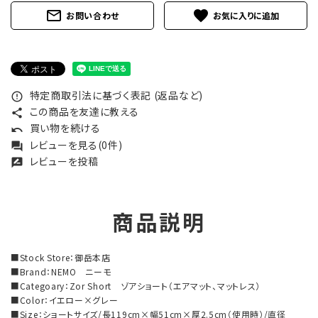
mail_outline
favorite
お問い合わせ
特定商取引法に基づく表記 (返品など)
error_outline
この商品を友達に教える
share
買い物を続ける
undo
レビューを見る(0件)
forum
レビューを投稿
rate_review
商品説明
■Stock Store：御岳本店
■Brand：NEMO ニーモ
■Categoary：Zor Short ゾアショート（エアマット、マットレス）
■Color：イエロー×グレー
■Size：ショートサイズ/長119cm×幅51cm×厚2.5cm（使用時）/直径