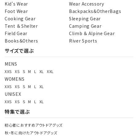
Kid's Wear
Wear Accessory
Foot Wear
Backpacks＆OtherBags
Cooking Gear
Sleeping Gear
Tent ＆ Shelter
Camping Gear
Field Gear
Climb ＆ Alpine Gear
Books＆Others
River Sports
サイズで選ぶ
MENS
XXS
XS
S
M
L
XL
XXL
WOMENS
XXS
XS
S
M
L
XL
UNISEX
XXS
XS
S
M
L
XL
特集で選ぶ
初心者におすすめアウトドアグッズ
秋・冬に向けたアウトドアグッズ