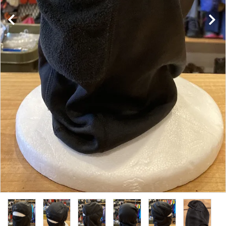
レンタル・修理
店舗情報
POLICY
INFORMATION
ACCOUNT MENU
ようこそ ゲスト 様
meeting_room
person
ログイン
新規会員登録