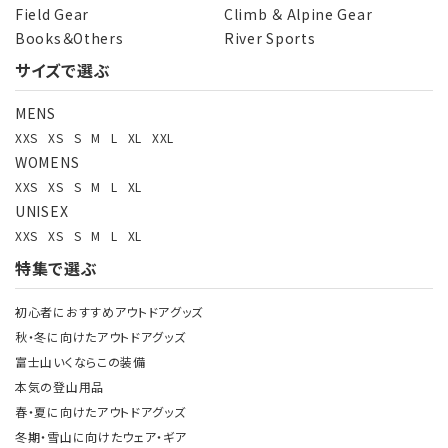
Field Gear
Climb ＆ Alpine Gear
Books＆Others
River Sports
サイズで選ぶ
MENS
XXS
XS
S
M
L
XL
XXL
WOMENS
XXS
XS
S
M
L
XL
UNISEX
XXS
XS
S
M
L
XL
特集で選ぶ
初心者におすすめアウトドアグッズ
秋・冬に向けたアウトドアグッズ
富士山いくならこの装備
本気の登山用品
春・夏に向けたアウトドアグッズ
冬期・雪山に向けたウェア・ギア