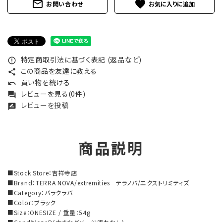
mail_outline
favorite
お問い合わせ
特定商取引法に基づく表記 (返品など)
error_outline
この商品を友達に教える
share
買い物を続ける
undo
レビューを見る(0件)
forum
レビューを投稿
rate_review
商品説明
■Stock Store：吉祥寺店
■Brand：TERRA NOVA/extremities テラノバ/エクストリミティズ
■Category：バラクラバ
■Color：ブラック
■Size：ONESIZE / 重量：54g