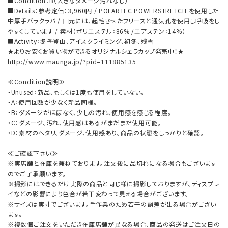
■Condition：B（大きなダメージ汚れなし）
■Details：参考定価：3,960円 / POLARTEC POWERSTRETCH を使用した
中厚手バラクラバ / 口元には、起毛させたフリースと通気孔を使用し呼吸をし
やすくしています / 素材（ポリエステル：86% /エアステン：14%）
■Activity：冬季登山、アイスクライミング、初冬、残雪
★よりお安くお買い物ができるオリジナルシェラカップ発売中！★
http://www.maunga.jp/?pid=111885135
≪Condition説明≫
・Unused：新品、もしくは1度も使用をしていない。
・A：使用回数が少なく新品同様。
・B：ダメージがほぼなく、少しの汚れ、使用感を感じる程度。
・C：ダメージ、汚れ、使用感はあるがまだまだ使用可能。
・D：素材のヘタリ、ダメージ、使用感あり。商品の状態をしっかりと確認。
≪ご確認下さい≫
※実店舗と在庫を兼ねております。注文後に品切れになる場合もございます
のでご了承願います。
※撮影にはできるだけ実際の商品と同じ様に撮影しておりますが、ディスプレ
イなどの影響により色合が若干変わって見える場合がございます。
※サイズは実寸でございます。手作業のため若干の誤差が出る場合がござい
ます。
※複数個ご注文をいただき在庫店舗が異なる場合、商品の発送はご注文日の