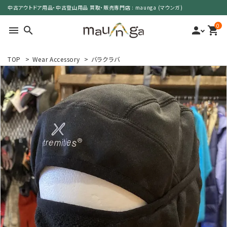
中古アウトドア用品・中古登山用品 買取・販売専門店 : maunga (マウンガ)
0
menu
search
person
shopping_cart
TOP
>
Wear Accessory
>
バラクラバ
search
カテゴリーで選ぶ
サイズで選ぶ
特集で選ぶ
価格で選ぶ
買取案内