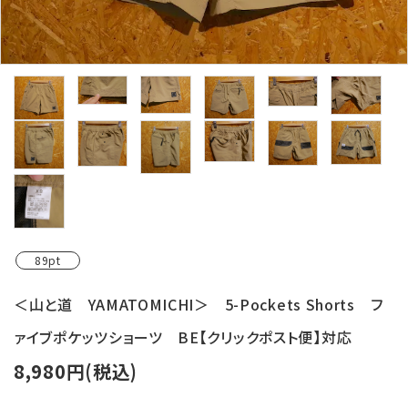
レンタル・修理
店舗情報
POLICY
INFORMATION
ACCOUNT MENU
ようこそ ゲスト 様
meeting_room
person
ログイン
新規会員登録
89pt
＜山と道 YAMATOMICHI＞ 5-Pockets Shorts フ
ァイブポケッツショーツ BE【クリックポスト便】対応
8,980円(税込)