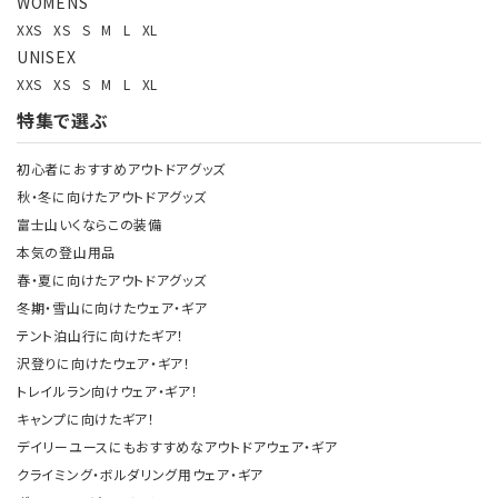
WOMENS
XXS
XS
S
M
L
XL
UNISEX
XXS
XS
S
M
L
XL
特集で選ぶ
初心者におすすめアウトドアグッズ
秋・冬に向けたアウトドアグッズ
富士山いくならこの装備
本気の登山用品
春・夏に向けたアウトドアグッズ
冬期・雪山に向けたウェア・ギア
テント泊山行に向けたギア！
沢登りに向けたウェア・ギア！
トレイルラン向けウェア・ギア！
キャンプに向けたギア！
デイリーユースにもおすすめなアウトドアウェア・ギア
クライミング・ボルダリング用ウェア・ギア