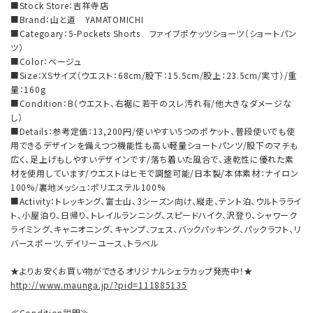
■Stock Store：吉祥寺店
■Brand：山と道 YAMATOMICHI
■Categoary：5-Pockets Shorts ファイブポケッツショーツ（ショートパン
ツ）
■Color：ベージュ
■Size：XSサイズ（ウエスト：68cm/股下：15.5cm/股上：23.5cm/実寸）/重
量：160g
■Condition：B（ウエスト、右裾に若干のスレ汚れ有/他大きなダメージな
し）
■Details：参考定価：13,200円/使いやすい5つのポケット、普段使いでも使
用できるデザインを備えつつ機能性も高い軽量ショートパンツ/股下のマチも
広く、足上げもしやすいデザインです/落ち着いた風合で、速乾性に優れた素
材を使用しています/ウエストはヒモで調整可能/日本製/本体素材：ナイロン
100%/裏地メッシュ：ポリエステル100%
■Activity：トレッキング、富士山、3シーズン向け、縦走、テント泊、ウルトラライ
ト、小屋泊り、日帰り、トレイルランニング、スピードハイク、沢登り、シャワーク
ライミング、キャニオニング、キャンプ、フェス、バックパッキング、パックラフト、リ
バースポーツ、デイリーユース、トラベル
★よりお安くお買い物ができるオリジナルシェラカップ発売中！★
http://www.maunga.jp/?pid=111885135
≪Condition説明≫