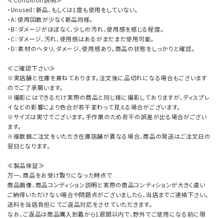
・Unused：新品、もしくは1度も使用をしていない。
・A：使用回数が少なく新品同様。
・B：ダメージがほぼなく、少しの汚れ、使用感を感じる程度。
・C：ダメージ、汚れ、使用感はあるがまだまだ使用可能。
・D：素材のヘタリ、ダメージ、使用感あり。商品の状態をしっかりと確認。
≪ご確認下さい≫
※実店舗と在庫を兼ねております。注文後に品切れになる場合もございます
のでご了承願います。
※撮影にはできるだけ実際の商品と同じ様に撮影しておりますが、ディスプレ
イなどの影響により色合が若干変わって見える場合がございます。
※サイズは実寸でございます。手作業のため若干の誤差が出る場合がござい
ます。
※複数個ご注文をいただき在庫店舗が異なる場合、商品の発送はご注文日の
翌日となります。
≪製品保証≫
万一、商品をお受け取りになった時点で
商品画像、商品コンディション説明と実際の商品コンディションが大きく違い
ご納得いただけない場合や問題点がございましたら、当店までご連絡下さい。
送料を当店負担にてご返品対応をさせていただきます。
なお、ご返品は商品購入到着から1週間以内で、野外でご使用になる前に限