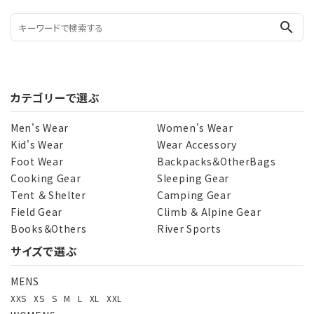
search
カテゴリーで選ぶ
Men's Wear
Women's Wear
Kid's Wear
Wear Accessory
Foot Wear
Backpacks＆OtherBags
Cooking Gear
Sleeping Gear
Tent ＆ Shelter
Camping Gear
Field Gear
Climb ＆ Alpine Gear
Books＆Others
River Sports
サイズで選ぶ
MENS
XXS
XS
S
M
L
XL
XXL