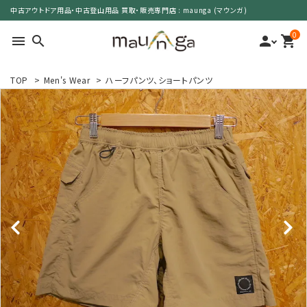
中古アウトドア用品・中古登山用品 買取・販売専門店 : maunga (マウンガ)
0
menu
search
person
shopping_cart
TOP
>
Men's Wear
>
ハーフパンツ、ショートパンツ
search
カテゴリーで選ぶ
サイズで選ぶ
特集で選ぶ
価格で選ぶ
買取案内