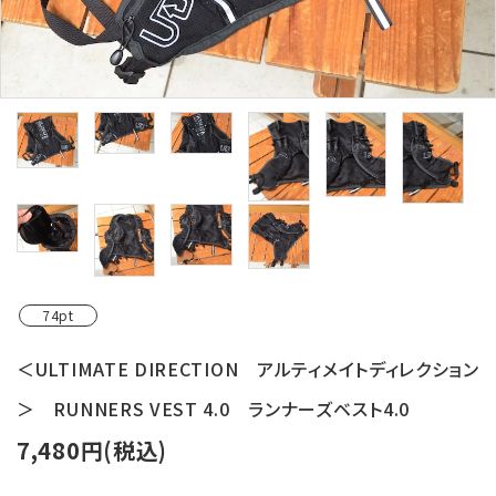
レンタル・修理
店舗情報
POLICY
INFORMATION
ACCOUNT MENU
ようこそ ゲスト 様
meeting_room
person
74pt
ログイン
新規会員登録
＜ULTIMATE DIRECTION アルティメイトディレクション
＞ RUNNERS VEST 4.0 ランナーズベスト4.0
7,480円(税込)