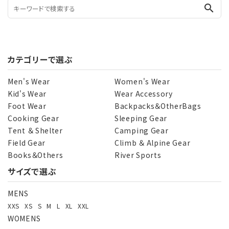
search
カテゴリーで選ぶ
Men's Wear
Women's Wear
Kid's Wear
Wear Accessory
Foot Wear
Backpacks＆OtherBags
Cooking Gear
Sleeping Gear
Tent ＆ Shelter
Camping Gear
Field Gear
Climb ＆ Alpine Gear
Books＆Others
River Sports
サイズで選ぶ
MENS
XXS
XS
S
M
L
XL
XXL
WOMENS