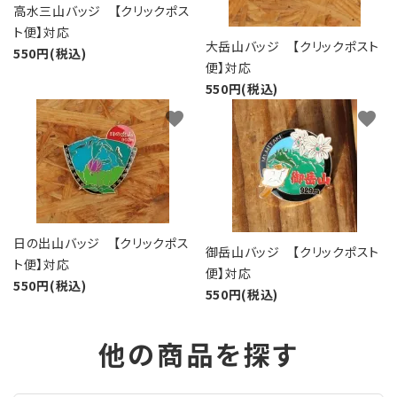
高水三山バッジ 【クリックポス
ト便】対応
大岳山バッジ 【クリックポスト
550円(税込)
便】対応
550円(税込)
favorite
favorite
日の出山バッジ 【クリックポス
御岳山バッジ 【クリックポスト
ト便】対応
便】対応
550円(税込)
550円(税込)
他の商品を探す