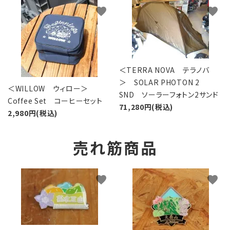
favorite
favorite
＜TERRA NOVA テラノバ
＞ SOLAR PHOTON 2
＜WILLOW ウィロー＞
SND ソーラーフォトン2サンド
Coffee Set コーヒーセット
71,280円(税込)
2,980円(税込)
売れ筋商品
favorite
favorite