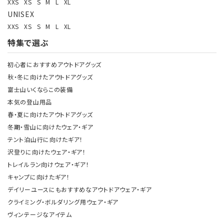
XXS
XS
S
M
L
XL
UNISEX
XXS
XS
S
M
L
XL
特集で選ぶ
初心者におすすめアウトドアグッズ
秋・冬に向けたアウトドアグッズ
富士山いくならこの装備
本気の登山用品
春・夏に向けたアウトドアグッズ
冬期・雪山に向けたウェア・ギア
テント泊山行に向けたギア！
沢登りに向けたウェア・ギア！
トレイルラン向けウェア・ギア！
キャンプに向けたギア！
デイリーユースにもおすすめなアウトドアウェア・ギア
クライミング・ボルダリング用ウェア・ギア
ヴィンテージなアイテム