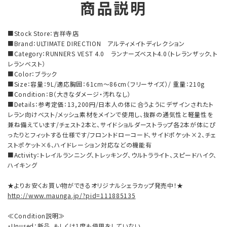
商品説明
■Stock Store：吉祥寺店
■Brand：ULTIMATE DIRECTION アルティメイトディレクション
■Category：RUNNERS VEST 4.0 ランナーズベスト4.0（トレランザック、ト
レランベスト）
■Color：ブラック
■Size：容量：9L/適応胸囲：61cm～86cm（フリーサイズ）/ 重量：210g
■Condition：B（大きなダメージ・汚れなし）
■Details：参考定価：13,200円/日本人の体に合うようにデザインされたト
レラン向けベスト/メッシュ素材をメインで使用し、抜群の通気性と軽量性を
兼ね備えています/チェスト2本と、サイドショルダーストラップ各2本が体にぴ
ったりとフィットする仕様です/フロントドローコード、サイドポケット×2、チェ
ストポケット×6、ハイドレーション対応などの機能有
■Activity：トレイルランニング、トレッキング、ウルトラライト、スピードハイク、
ハイキング
★よりお安くお買い物ができるオリジナルシェラカップ発売中！★
http://www.maunga.jp/?pid=111885135
≪Condition説明≫
・Unused：新品、もしくは1度も使用をしていない。