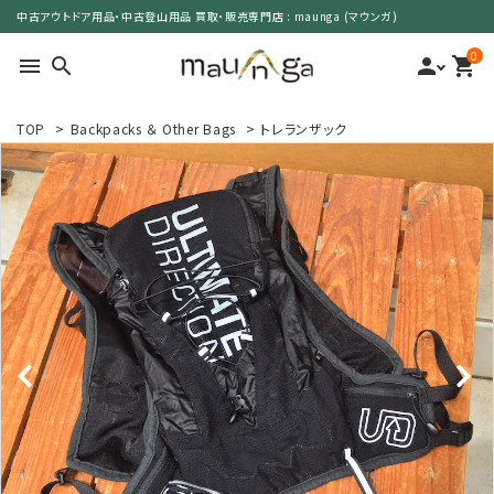
中古アウトドア用品・中古登山用品 買取・販売専門店 : maunga (マウンガ)
0
menu
search
person
shopping_cart
TOP
>
Backpacks ＆ Other Bags
>
トレランザック
search
カテゴリーで選ぶ
サイズで選ぶ
特集で選ぶ
価格で選ぶ
買取案内