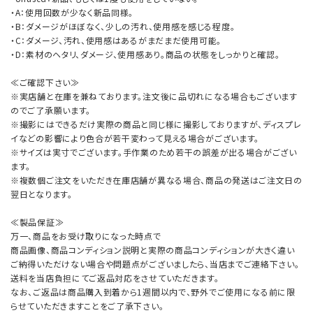
・A：使用回数が少なく新品同様。
・B：ダメージがほぼなく、少しの汚れ、使用感を感じる程度。
・C：ダメージ、汚れ、使用感はあるがまだまだ使用可能。
・D：素材のヘタリ、ダメージ、使用感あり。商品の状態をしっかりと確認。
≪ご確認下さい≫
※実店舗と在庫を兼ねております。注文後に品切れになる場合もございます
のでご了承願います。
※撮影にはできるだけ実際の商品と同じ様に撮影しておりますが、ディスプレ
イなどの影響により色合が若干変わって見える場合がございます。
※サイズは実寸でございます。手作業のため若干の誤差が出る場合がござい
ます。
※複数個ご注文をいただき在庫店舗が異なる場合、商品の発送はご注文日の
翌日となります。
≪製品保証≫
万一、商品をお受け取りになった時点で
商品画像、商品コンディション説明と実際の商品コンディションが大きく違い
ご納得いただけない場合や問題点がございましたら、当店までご連絡下さい。
送料を当店負担にてご返品対応をさせていただきます。
なお、ご返品は商品購入到着から1週間以内で、野外でご使用になる前に限
らせていただきますことをご了承下さい。