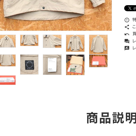
特
error_outline
こ
share
買
undo
レ
forum
レ
rate_review
商品説