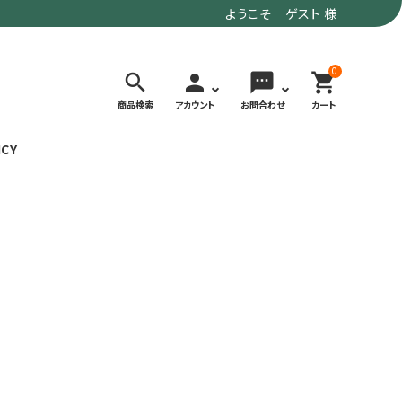
ようこそ ゲスト 様
0
search
person
sms
shopping_cart
商品検索
アカウント
お問合わせ
カート
ICY
検索する
価格で選ぶ
トド
デイリーユースにもおすすめなアウトドア
～9,900円
ウェア・ギア
10,000～
アグ
クライミング・ボルダリング用ウェア・ギア
19,990円
ヴィンテージなアイテム
20,000円～
備
ウルトラライト系
リバースポーツ