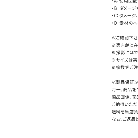
・A：使用回
・B：ダメー
・C：ダメー
・D：素材の
≪ご確認下さ
※実店舗と在
※撮影にはで
※サイズは実
※複数個ご注
≪製品保証
万一、商品を
商品画像、商
ご納得いただ
送料を当店負
なお、ご返品