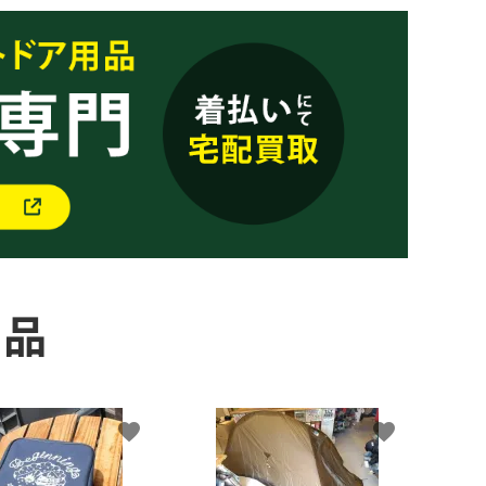
商品
favorite
favorite