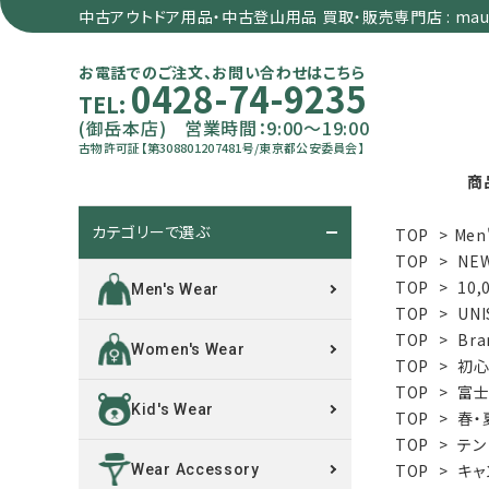
中古アウトドア用品・中古登山用品 買取・販売専門店 : maun
お電話でのご注文、お問い合わせはこちら
0428-74-9235
TEL:
(御岳本店) 営業時間：9:00～19:00
古物許可証【第308801207481号/東京都公安委員会】
商
カテゴリーで選ぶ
TOP
>
Men
search
TOP
>
NE
TOP
>
10,
Men's Wear
TOP
>
UNI
カテゴリーで選ぶ
TOP
>
Bra
Women's Wear
TOP
>
初心
サイズで選ぶ
TOP
>
富士
Kid's Wear
TOP
>
春・
特集で選ぶ
TOP
>
テン
TOP
>
キャ
Wear Accessory
価格で選ぶ