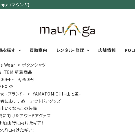
ga (マウンガ)
品を探す
買取案内
レンタル・修理
店舗情報
POL
's Wear
>
ボタンシャツ
W ITEM 新着商品
000円～19,990円
カテゴリーで選ぶ
サイズで選ぶ
特集で選ぶ
SEX XS
nd -ブランド-
>
YAMATOMICHI -山と道-
Men's Wear
MENS
初心者におすすめアウ
者におすすめ アウトドアグッズ
Women's Wear
XXS
XS
S
M
L
XL
XXL
アグッズ
山いくならこの装備
Kid's Wear
秋・冬に向けたアウトド
WOMENS
夏に向けたアウトドアグッズ
Wear Accessory
ッズ
XXS
XS
S
M
L
XL
ト泊山行に向けたギア！
Foot Wear
富士山いくならこの装
ンプに向けたギア！
UNISEX
Backpacks＆
本気の登山用品