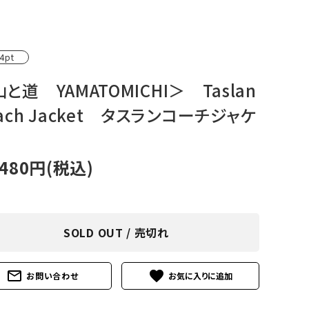
アグ
ミリタリーライン・ミリタリー
ア・
4pt
ギ
と道 YAMATOMICHI＞ Taslan
ach Jacket タスランコーチジャケ
ギ
・ギ
,480円(税込)
SOLD OUT / 売切れ
mail_outline
favorite
お問い合わせ