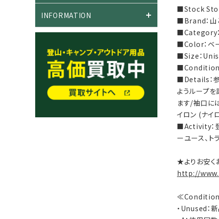
■Stock S
INFORMATION
■Brand：山
■Categor
■Color：
■Size：Un
■Conditi
■Detai
ようループを
ます/袖口に
イロン (ナイロ
■Activi
ーユース、ト
★よりお安く
http://www
≪Conditi
・Unused