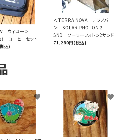
＜TERRA NOVA テラノバ
＞ SOLAR PHOTON 2
LOW ウィロー＞
SND ソーラーフォトン2サンド
 Set コーヒーセット
71,280円(税込)
(税込)
品
favorite
favorite