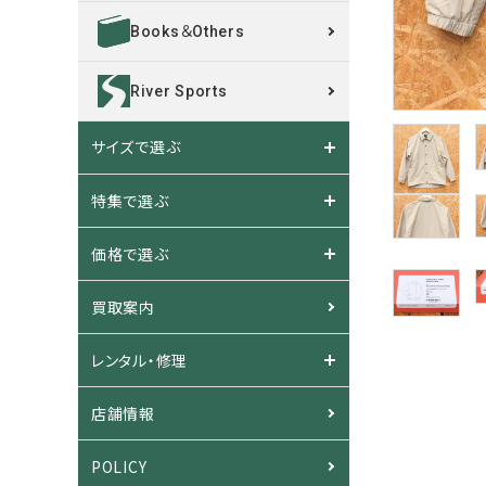
Books＆Others
River Sports
サイズで選ぶ
特集で選ぶ
価格で選ぶ
買取案内
レンタル・修理
店舗情報
POLICY