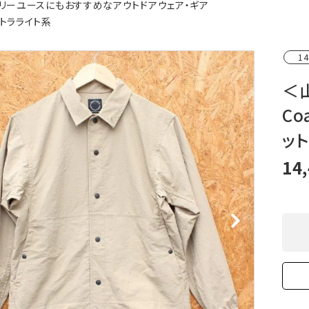
リーユースにもおすすめなアウトドアウェア・ギア
XXS
XS
S
M
L
XL
OtherBags
春・夏に向けたアウトド
トラライト系
Cooking Gear
ッズ
Sleeping Gear
冬期・雪山に向けたウェ
14
Tent ＆ Shelter
ギア
Camping Gear
テント泊山行に向けた
＜山
Field Gear
ア！
Co
Climb ＆ Alpine
沢登りに向けたウェア・
Gear
ア！
ット
Books＆Others
トレイルラン向けウェア
River Sports
ア！
14
キャンプに向けたギア！