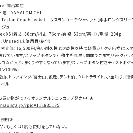
tore：御岳本店
と道 YAMATOMICHI
y：Taslan Coach Jacket タスランコーチジャケット（薄手ロングスリ
ベージュ
isex XS（着丈：68cm/裄丈：76cm/身幅：53cm/実寸）/重量：234g
on：Unused（未使用品/箱付）
ls：参考定価：16,500円/高い耐久性と速乾性を持つ軽量ジャケット/襟
設けています/スナップボタンで行動中も素早く開閉できます/バックパッ
はゴムが入り、まくりやすくなっています/スナップボタン付きチェストポケ
ン100%)
ty：登山、トレッキング、富士山、縦走、テント泊、ウルトラライト、小屋泊り、
ラベル
お買い物ができるオリジナルシェラカップ発売中！★
.maunga.jp/?pid=111885135
on説明≫
：新品、もしくは1度も使用をしていない。