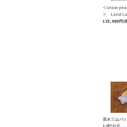
＜snow p
＞ Land 
125,980円(
高水三山バッ
ト便】対応