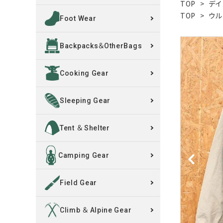
TOP
>
デイ
TOP
>
ウル
Foot Wear
買取案内
Backpacks＆OtherBags
レンタル・修理
Cooking Gear
店舗情報
POLICY
Sleeping Gear
INFORMATION
Tent ＆ Shelter
ACCOUNT MENU
Camping Gear
ようこそ ゲスト 様
Field Gear
meeting_room
person
ログイン
新規会員登録
Climb ＆ Alpine Gear