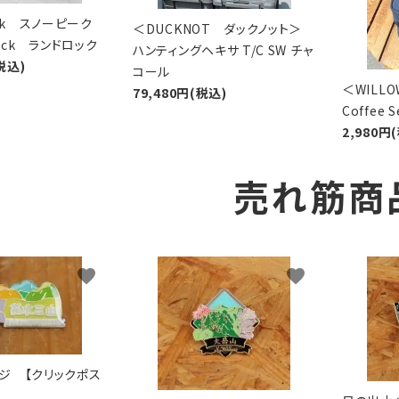
eak スノーピーク
＜DUCKNOT ダックノット＞
Lock ランドロック
ハンティングヘキサ T/C SW チャ
税込)
コール
＜WIL
79,480円(税込)
Coffee
2,980円
売れ筋商
favorite
favorite
ジ 【クリックポス