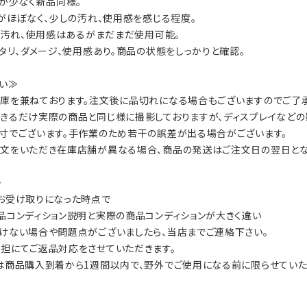
数が少なく新品同様。
ジがほぼなく、少しの汚れ、使用感を感じる程度。
ジ、汚れ、使用感はあるがまだまだ使用可能。
ヘタリ、ダメージ、使用感あり。商品の状態をしっかりと確認。
い≫
庫を兼ねております。注文後に品切れになる場合もございますのでご了承
きるだけ実際の商品と同じ様に撮影しておりますが、ディスプレイなどの
寸でございます。手作業のため若干の誤差が出る場合がございます。
文をいただき在庫店舗が異なる場合、商品の発送はご注文日の翌日とな
≫
お受け取りになった時点で
品コンディション説明と実際の商品コンディションが大きく違い
けない場合や問題点がございましたら、当店までご連絡下さい。
担にてご返品対応をさせていただきます。
は商品購入到着から1週間以内で、野外でご使用になる前に限らせていた