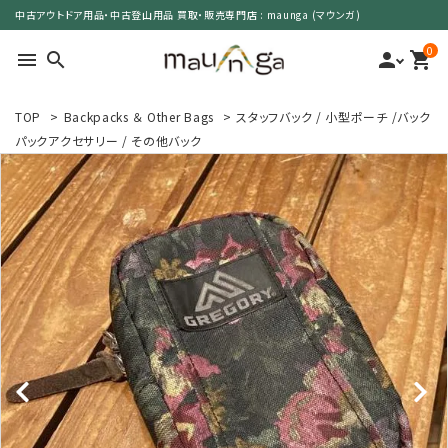
中古アウトドア用品・中古登山用品 買取・販売専門店 : maunga (マウンガ)
0
menu
search
person
shopping_cart
TOP
>
Backpacks ＆ Other Bags
>
スタッフバック / 小型ポーチ /バック
search
パックアクセサリー / その他バック
カテゴリーで選ぶ
サイズで選ぶ
特集で選ぶ
価格で選ぶ
買取案内