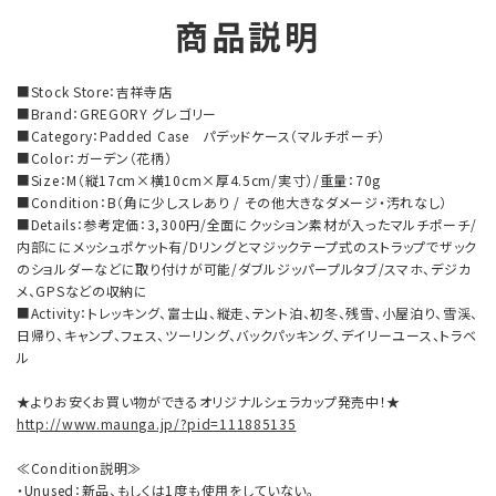
商品説明
■Stock Store：吉祥寺店
■Brand：GREGORY グレゴリー
■Category：Padded Case パデッドケース（マルチポーチ）
■Color：ガーデン（花柄）
■Size：M（縦17cm×横10cm×厚4.5cm/実寸）/重量：70g
■Condition：B（角に少しスレあり / その他大きなダメージ・汚れなし）
■Details：参考定価：3,300円/全面にクッション素材が入ったマルチポーチ/
内部ににメッシュポケット有/Dリングとマジックテープ式のストラップでザック
のショルダーなどに取り付けが可能/ダブルジッパープルタブ/スマホ、デジカ
メ、GPSなどの収納に
■Activity：トレッキング、富士山、縦走、テント泊、初冬、残雪、小屋泊り、雪渓、
日帰り、キャンプ、フェス、ツーリング、バックパッキング、デイリーユース、トラベ
ル
★よりお安くお買い物ができるオリジナルシェラカップ発売中！★
http://www.maunga.jp/?pid=111885135
≪Condition説明≫
・Unused：新品、もしくは1度も使用をしていない。