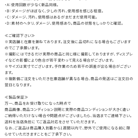
・A：使用回数が少なく新品同様。
・B：ダメージがほぼなく、少しの汚れ、使用感を感じる程度。
・C：ダメージ、汚れ、使用感はあるがまだまだ使用可能。
・D：素材のヘタリ、ダメージ、使用感あり。商品の状態をしっかりと確認。
≪ご確認下さい≫
※実店舗と在庫を兼ねております。注文後に品切れになる場合もございます
のでご了承願います。
※撮影にはできるだけ実際の商品と同じ様に撮影しておりますが、ディスプレ
イなどの影響により色合が若干変わって見える場合がございます。
※サイズは実寸でございます。手作業のため若干の誤差が出る場合がござい
ます。
※複数個ご注文をいただき在庫店舗が異なる場合、商品の発送はご注文日の
翌日となります。
≪製品保証≫
万一、商品をお受け取りになった時点で
商品画像、商品コンディション説明と実際の商品コンディションが大きく違い
ご納得いただけない場合や問題点がございましたら、当店までご連絡下さい。
送料を当店負担にてご返品対応をさせていただきます。
なお、ご返品は商品購入到着から1週間以内で、野外でご使用になる前に限
らせていただきますことをご了承下さい。