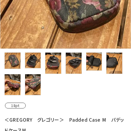
レンタル・修理
店舗情報
POLICY
INFORMATION
ACCOUNT MENU
ようこそ ゲスト 様
meeting_room
person
ログイン
新規会員登録
18pt
＜GREGORY グレゴリー＞ Padded Case M パデッ
ドケースM