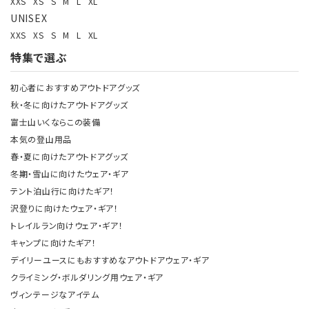
XXS
XS
S
M
L
XL
UNISEX
XXS
XS
S
M
L
XL
特集で選ぶ
初心者におすすめアウトドアグッズ
秋・冬に向けたアウトドアグッズ
富士山いくならこの装備
本気の登山用品
春・夏に向けたアウトドアグッズ
冬期・雪山に向けたウェア・ギア
テント泊山行に向けたギア！
沢登りに向けたウェア・ギア！
トレイルラン向けウェア・ギア！
キャンプに向けたギア！
デイリーユースにもおすすめなアウトドアウェア・ギア
クライミング・ボルダリング用ウェア・ギア
ヴィンテージなアイテム