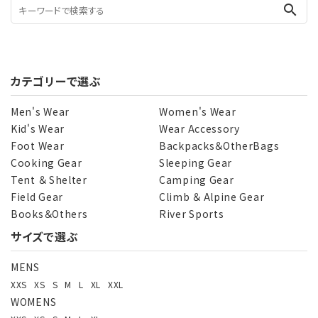
search
カテゴリーで選ぶ
Men's Wear
Women's Wear
Kid's Wear
Wear Accessory
Foot Wear
Backpacks＆OtherBags
Cooking Gear
Sleeping Gear
Tent ＆ Shelter
Camping Gear
Field Gear
Climb ＆ Alpine Gear
Books＆Others
River Sports
サイズで選ぶ
MENS
XXS
XS
S
M
L
XL
XXL
WOMENS