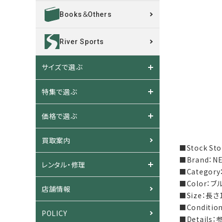
Books＆Others
River Sports
サイズで選ぶ
特集で選ぶ
価格で選ぶ
買取案内
■Stock S
■Brand：
レンタル・修理
■Catego
■Color：
店舗情報
■Size：長
■Condit
POLICY
■Detail