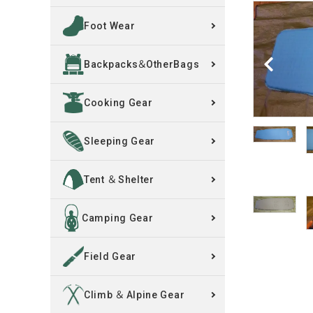
Foot Wear
買取案内
Backpacks＆OtherBags
レンタル・修理
Cooking Gear
店舗情報
POLICY
Sleeping Gear
INFORMATION
Tent ＆ Shelter
ACCOUNT MENU
Camping Gear
ようこそ ゲスト 様
Field Gear
meeting_room
person
ログイン
新規会員登録
Climb ＆ Alpine Gear