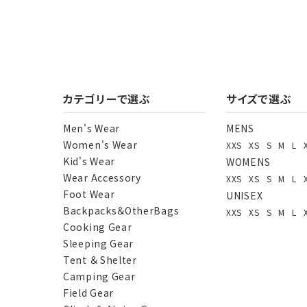
カテゴリーで選ぶ
サイズで選ぶ
Men's Wear
MENS
Women's Wear
XXS
XS
S
M
L
Kid's Wear
WOMENS
Wear Accessory
XXS
XS
S
M
L
Foot Wear
UNISEX
Backpacks＆OtherBags
XXS
XS
S
M
L
Cooking Gear
Sleeping Gear
Tent ＆ Shelter
Camping Gear
Field Gear