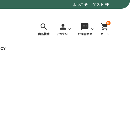
ようこそ ゲスト 様
0
search
person
sms
shopping_cart
商品検索
アカウント
お問合わせ
カート
ICY
検索する
価格で選ぶ
トド
デイリーユースにもおすすめなアウトドア
～9,900円
ウェア・ギア
10,000～
アグ
クライミング・ボルダリング用ウェア・ギア
19,990円
ヴィンテージなアイテム
20,000円～
備
ウルトラライト系
リバースポーツ