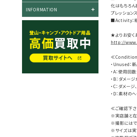
化はもちろん
INFORMATION
プレッション
■Activi
★よりお安く
http://www
≪Conditi
・Unused
・A：使用回
・B：ダメー
・C：ダメー
・D：素材の
≪ご確認下さ
※実店舗と在
※撮影にはで
※サイズは実