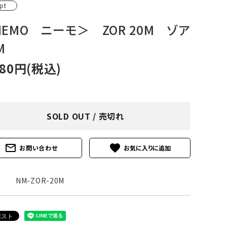
pt
アグ
ミリタリーライン・ミリタリー
NEMO ニーモ＞ ZOR 20M ゾア
ア・
M
ギ
980円(税込)
ギ
・ギ
SOLD OUT / 売切れ
mail_outline
favorite
お問い合わせ
NM-ZOR-20M