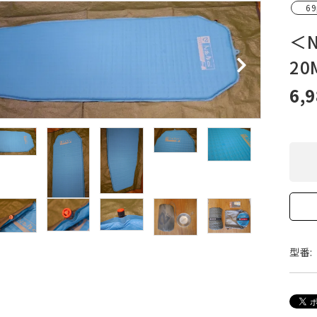
69
XXS
XS
S
M
L
XL
OtherBags
春・夏に向けたアウトド
Cooking Gear
ッズ
＜
Sleeping Gear
冬期・雪山に向けたウェ
20
Tent ＆ Shelter
ギア
Camping Gear
テント泊山行に向けた
6,
Field Gear
ア！
Climb ＆ Alpine
沢登りに向けたウェア・
Gear
ア！
Books＆Others
トレイルラン向けウェア
River Sports
ア！
キャンプに向けたギア！
型番: