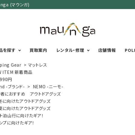
ga (マウンガ)
品を探す
買取案内
レンタル・修理
店舗情報
POL
ping Gear
>
マットレス
W ITEM 新着商品
,990円
カテゴリーで選ぶ
サイズで選ぶ
特集で選ぶ
nd -ブランド-
>
NEMO -ニーモ-
者におすすめ アウトドアグッズ
Men's Wear
MENS
初心者におすすめアウ
冬に向けたアウトドアグッズ
Women's Wear
XXS
XS
S
M
L
XL
XXL
アグッズ
夏に向けたアウトドアグッズ
Kid's Wear
秋・冬に向けたアウトド
WOMENS
ト泊山行に向けたギア！
Wear Accessory
ッズ
XXS
XS
S
M
L
XL
ンプに向けたギア！
Foot Wear
富士山いくならこの装
UNISEX
Backpacks＆
本気の登山用品