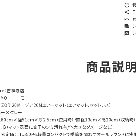
特
error_outline
こ
share
買
undo
レ
forum
レ
rate_review
商品説
tore：吉祥寺店
NEMO ニーモ
ry：ZOR 20M ゾア20Mエアーマット（エアマット、マットレス）
ブルー×グレー
さ160cm×幅51cm×厚2.5cm（使用時）/直径13cm×高20cm（収納時）
ion：B（マット表面に若干のシミ汚れ有/他大きなダメージなし）
s：参考定価：11,550円/軽量コンパクトで季節を問わずオールラウンド