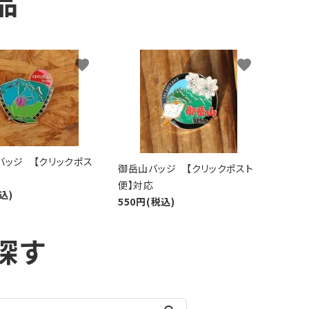
品
favorite
favorite
バッジ 【クリックポス
御岳山バッジ 【クリックポスト
便】対応
込)
550円(税込)
探す