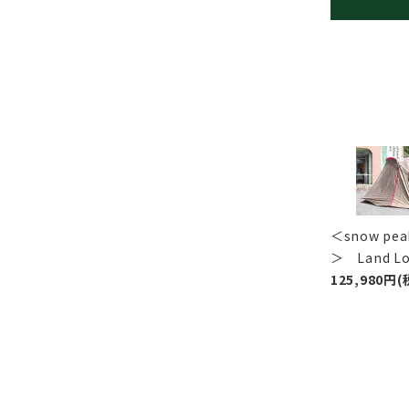
＜snow p
＞ Land 
125,980円(