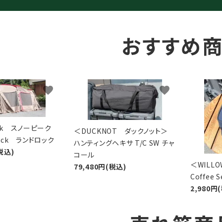
おすすめ
favorite
favorite
eak スノーピーク
＜DUCKNOT ダックノット＞
Lock ランドロック
ハンティングヘキサ T/C SW チャ
税込)
コール
＜WIL
79,480円(税込)
Coffee
2,980円