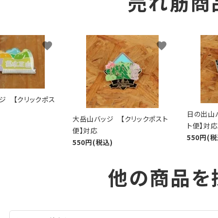
売れ筋商
favorite
favorite
ジ 【クリックポス
日の出山
大岳山バッジ 【クリックポスト
ト便】対応
便】対応
550円(税
550円(税込)
他の商品を