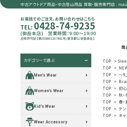
中古アウトドア用品・中古登山用品 買取・販売専門店 : maun
お電話でのご注文、お問い合わせはこちら
0428-74-9235
TEL:
(御岳本店) 営業時間：9:00～19:00
古物許可証【第308801207481号/東京都公安委員会】
商
カテゴリーで選ぶ
TOP
>
Slee
search
TOP
>
NE
TOP
>
～9
Men's Wear
TOP
>
Bra
カテゴリーで選ぶ
TOP
>
初心
Women's Wear
TOP
>
秋・
サイズで選ぶ
TOP
>
春・
Kid's Wear
TOP
>
テン
特集で選ぶ
TOP
>
キャ
Wear Accessory
価格で選ぶ