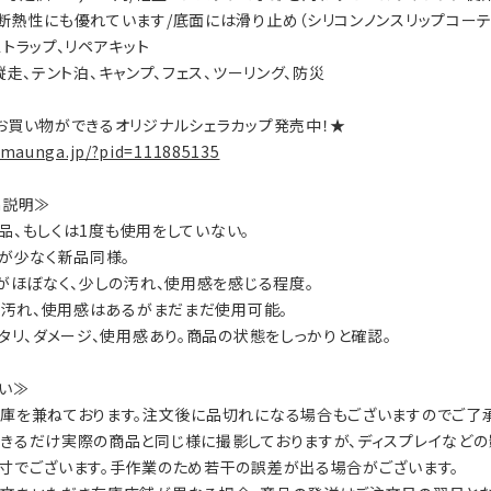
断熱性にも優れています/底面には滑り止め（シリコンノンスリップコーティ
ストラップ、リペアキット
ty：縦走、テント泊、キャンプ、フェス、ツーリング、防災
お買い物ができるオリジナルシェラカップ発売中！★
.maunga.jp/?pid=111885135
on説明≫
：新品、もしくは1度も使用をしていない。
数が少なく新品同様。
ジがほぼなく、少しの汚れ、使用感を感じる程度。
ジ、汚れ、使用感はあるがまだまだ使用可能。
ヘタリ、ダメージ、使用感あり。商品の状態をしっかりと確認。
い≫
庫を兼ねております。注文後に品切れになる場合もございますのでご了承
きるだけ実際の商品と同じ様に撮影しておりますが、ディスプレイなどの
寸でございます。手作業のため若干の誤差が出る場合がございます。