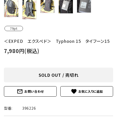
79pt
＜EXPED エクスぺド＞ Typhoon 15 タイフーン15
7,980円(税込)
SOLD OUT / 売切れ
mail_outline
favorite
お問い合わせ
型番:
396226