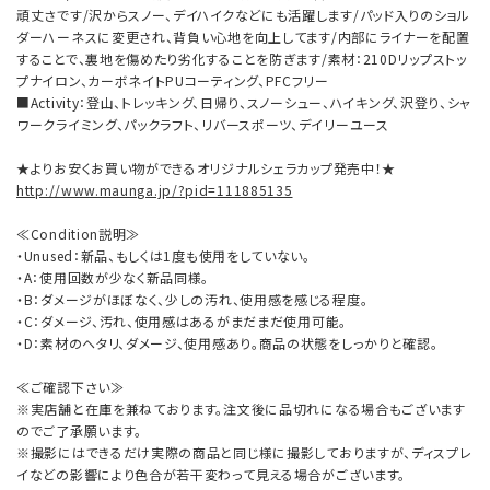
頑丈さです/沢からスノー、デイハイクなどにも活躍します/パッド入りのショル
ダーハーネスに変更され、背負い心地を向上してます/内部にライナーを配置
することで、裏地を傷めたり劣化することを防ぎます/素材：210Dリップストッ
プナイロン、カーボネイトPUコーティング、PFCフリー
■Activity：登山、トレッキング、日帰り、スノーシュー、ハイキング、沢登り、シャ
ワークライミング、パックラフト、リバースポーツ、デイリーユース
★よりお安くお買い物ができるオリジナルシェラカップ発売中！★
http://www.maunga.jp/?pid=111885135
≪Condition説明≫
・Unused：新品、もしくは1度も使用をしていない。
・A：使用回数が少なく新品同様。
・B：ダメージがほぼなく、少しの汚れ、使用感を感じる程度。
・C：ダメージ、汚れ、使用感はあるがまだまだ使用可能。
・D：素材のヘタリ、ダメージ、使用感あり。商品の状態をしっかりと確認。
≪ご確認下さい≫
※実店舗と在庫を兼ねております。注文後に品切れになる場合もございます
のでご了承願います。
※撮影にはできるだけ実際の商品と同じ様に撮影しておりますが、ディスプレ
イなどの影響により色合が若干変わって見える場合がございます。