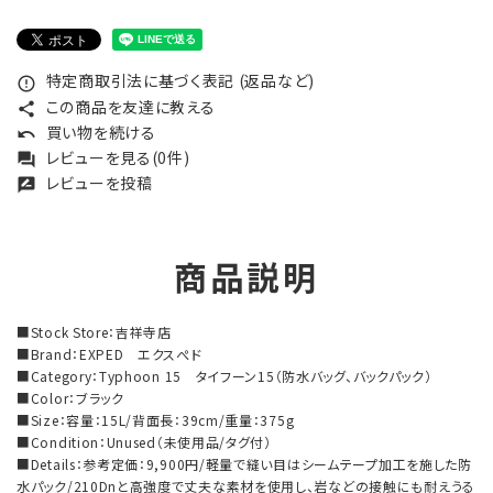
特定商取引法に基づく表記 (返品など)
error_outline
この商品を友達に教える
share
買い物を続ける
undo
レビューを見る(0件)
forum
レビューを投稿
rate_review
商品説明
■Stock Store：吉祥寺店
■Brand：EXPED エクスぺド
■Category：Typhoon 15 タイフーン15（防水バッグ、バックパック）
■Color：ブラック
■Size：容量：15L/背面長：39cm/重量：375g
■Condition：Unused（未使用品/タグ付）
■Details：参考定価：9,900円/軽量で縫い目はシームテープ加工を施した防
水パック/210Dnと高強度で丈夫な素材を使用し、岩などの接触にも耐えうる