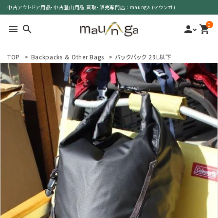
中古アウトドア用品・中古登山用品 買取・販売専門店 : maunga (マウンガ)
0
menu
search
person
shopping_cart
TOP
>
Backpacks ＆ Other Bags
>
バックパック 29L以下
search
カテゴリーで選ぶ
サイズで選ぶ
特集で選ぶ
価格で選ぶ
買取案内