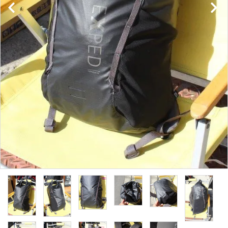
レンタル・修理
店舗情報
POLICY
INFORMATION
ACCOUNT MENU
ようこそ ゲスト 様
meeting_room
person
ログイン
新規会員登録