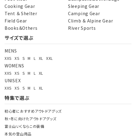
Cooking Gear
Sleeping Gear
Tent ＆ Shelter
Camping Gear
Field Gear
Climb ＆ Alpine Gear
Books＆Others
River Sports
サイズで選ぶ
MENS
XXS
XS
S
M
L
XL
XXL
WOMENS
XXS
XS
S
M
L
XL
UNISEX
XXS
XS
S
M
L
XL
特集で選ぶ
初心者におすすめアウトドアグッズ
秋・冬に向けたアウトドアグッズ
富士山いくならこの装備
本気の登山用品