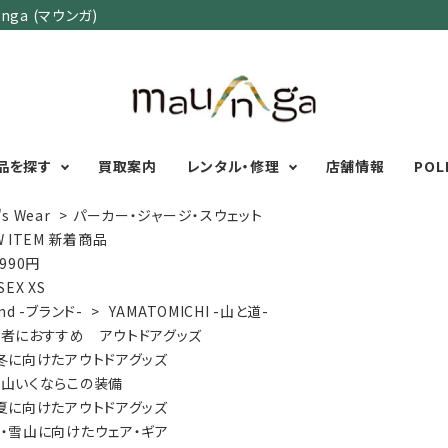
ga (マウンガ)
品を探す
買取案内
レンタル・修理
店舗情報
POL
's Wear
>
パーカー・ジャージ・スウェット
W ITEM 新着商品
,990円
カテゴリーで選ぶ
サイズで選ぶ
特集で選ぶ
SEX XS
nd -ブランド-
>
YAMATOMICHI -山と道-
Men's Wear
MENS
初心者におすすめアウ
者におすすめ アウトドアグッズ
Women's Wear
XXS
XS
S
M
L
XL
XXL
アグッズ
冬に向けたアウトドアグッズ
Kid's Wear
秋・冬に向けたアウトド
WOMENS
山いくならこの装備
Wear Accessory
ッズ
XXS
XS
S
M
L
XL
夏に向けたアウトドアグッズ
Foot Wear
富士山いくならこの装
・雪山に向けたウェア・ギア
UNISEX
Backpacks＆
本気の登山用品