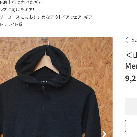
ト泊山行に向けたギア！
XXS
XS
S
M
L
XL
OtherBags
春・夏に向けたアウトド
ンプに向けたギア！
Cooking Gear
ッズ
リーユースにもおすすめなアウトドアウェア・ギア
Sleeping Gear
冬期・雪山に向けたウェ
トラライト系
Tent ＆ Shelter
ギア
Camping Gear
テント泊山行に向けた
92
Field Gear
ア！
Climb ＆ Alpine
沢登りに向けたウェア・
＜
Gear
ア！
Me
Books＆Others
トレイルラン向けウェア
River Sports
ア！
9,
キャンプに向けたギア！