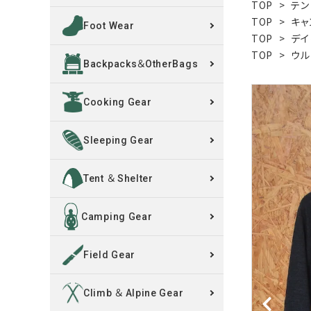
TOP
>
テン
TOP
>
キャ
Foot Wear
買取案内
TOP
>
デイ
TOP
>
ウル
Backpacks＆OtherBags
レンタル・修理
Cooking Gear
店舗情報
POLICY
Sleeping Gear
INFORMATION
Tent ＆ Shelter
ACCOUNT MENU
Camping Gear
ようこそ ゲスト 様
Field Gear
meeting_room
person
ログイン
新規会員登録
Climb ＆ Alpine Gear