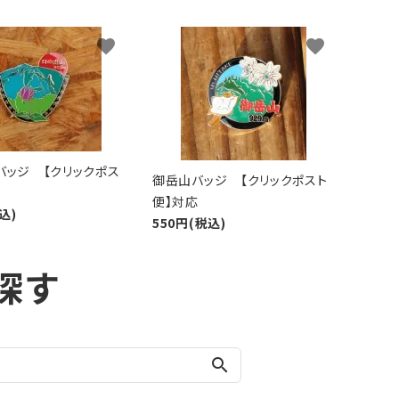
favorite
favorite
バッジ 【クリックポス
御岳山バッジ 【クリックポスト
便】対応
込)
550円(税込)
探す
search