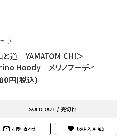
アグ
ミリタリーライン・ミリタリー
ア・
ギ
pt
ギ
山と道 YAMATOMICHI＞
rino Hoody メリノフーディ
・ギ
280円(税込)
SOLD OUT / 売切れ
mail_outline
favorite
お問い合わせ