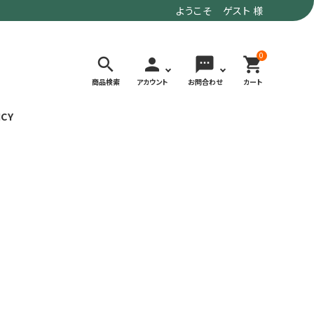
ようこそ ゲスト 様
0
search
person
sms
shopping_cart
商品検索
アカウント
お問合わせ
カート
ICY
検索する
価格で選ぶ
トド
デイリーユースにもおすすめなアウトドア
～9,900円
ウェア・ギア
10,000～
アグ
クライミング・ボルダリング用ウェア・ギア
19,990円
ヴィンテージなアイテム
20,000円～
備
ウルトラライト系
リバースポーツ