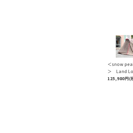
＜snow p
＞ Land 
125,980円(