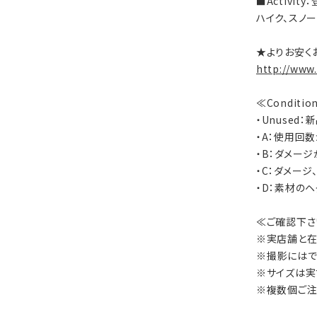
■Activi
ハイク、スノ
★よりお安く
http://www
≪Conditi
・Unused
・A：使用回
・B：ダメー
・C：ダメー
・D：素材の
≪ご確認下さ
※実店舗と在
※撮影にはで
※サイズは実
※複数個ご注