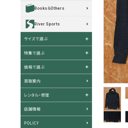
Books＆Others
River Sports
サイズで選ぶ
特集で選ぶ
価格で選ぶ
買取案内
レンタル・修理
店舗情報
POLICY