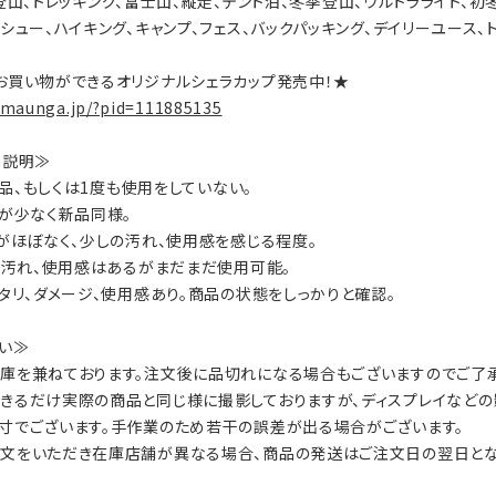
ty：登山、トレッキング、富士山、縦走、テント泊、冬季登山、ウルトラライト、
ーシュー、ハイキング、キャンプ、フェス、バックパッキング、デイリーユース、
お買い物ができるオリジナルシェラカップ発売中！★
.maunga.jp/?pid=111885135
on説明≫
：新品、もしくは1度も使用をしていない。
数が少なく新品同様。
ジがほぼなく、少しの汚れ、使用感を感じる程度。
ジ、汚れ、使用感はあるがまだまだ使用可能。
ヘタリ、ダメージ、使用感あり。商品の状態をしっかりと確認。
い≫
庫を兼ねております。注文後に品切れになる場合もございますのでご了承
きるだけ実際の商品と同じ様に撮影しておりますが、ディスプレイなどの
寸でございます。手作業のため若干の誤差が出る場合がございます。
文をいただき在庫店舗が異なる場合、商品の発送はご注文日の翌日とな