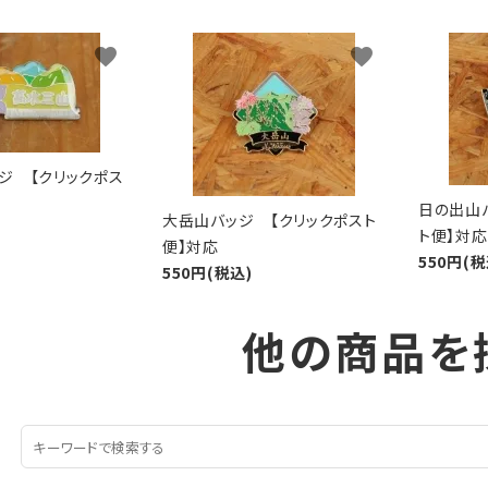
favorite
favorite
ジ 【クリックポス
日の出山
大岳山バッジ 【クリックポスト
ト便】対応
便】対応
550円(税
550円(税込)
他の商品を