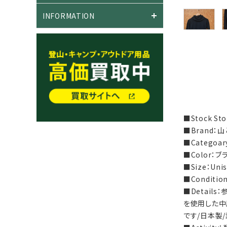
INFORMATION
■Stock S
■Brand：山
■Categoa
■Color：ブ
■Size：Uni
■Condit
■Detai
を使用した中
です/日本製/