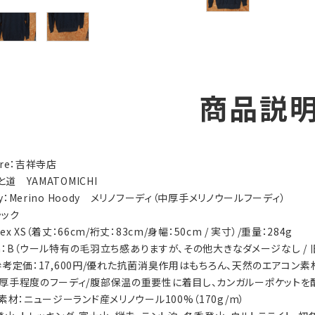
商品説
tore：吉祥寺店
と道 YAMATOMICHI
ry：Merino Hoody メリノフーディ（中厚手メリノウールフーディ）
ラック
sex XS（着丈：66cm/裄丈：83cm/身幅：50cm / 実寸）/重量：284g
ion：B（ウール特有の毛羽立ち感ありますが、その他大きなダメージなし / 
ls：参考定価：17,600円/優れた抗菌消臭作用はもちろん、天然のエア
厚手程度のフーディ/腹部保温の重要性に着目し、カンガルーポケットを
素材：ニュージーランド産メリノウール100%（170g/m）