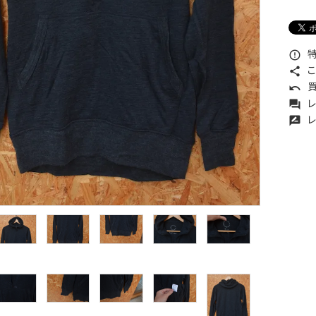
特
error_outline
こ
share
買
undo
レ
forum
レ
rate_review