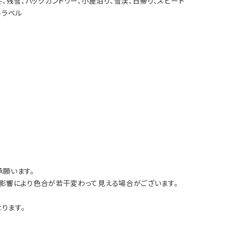
初冬、残雪、バックカントリー、小屋泊り、雪渓、日帰り、スピード
トラベル
願います。
影響により色合が若干変わって見える場合がございます。
ります。