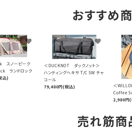
おすすめ
favorite
favorite
eak スノーピーク
＜DUCKNOT ダックノット＞
Lock ランドロック
ハンティングヘキサ T/C SW チャ
税込)
コール
＜WIL
79,480円(税込)
Coffee
2,980円
売れ筋商