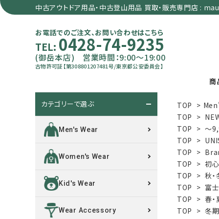
中古アウトドア用品・中古登山用品 買取・販売専門店 : maun
お電話でのご注文、お問い合わせはこちら
0428-74-9235
TEL:
(御岳本店) 営業時間：9:00～19:00
古物許可証【第308801207481号/東京都公安委員会】
商
カテゴリーで選ぶ
TOP
>
Men
search
TOP
>
NE
TOP
>
～9
Men's Wear
TOP
>
UNI
カテゴリーで選ぶ
TOP
>
Bra
Women's Wear
TOP
>
初心
サイズで選ぶ
TOP
>
秋・
Kid's Wear
TOP
>
富士
特集で選ぶ
TOP
>
春・
TOP
>
冬期
Wear Accessory
価格で選ぶ