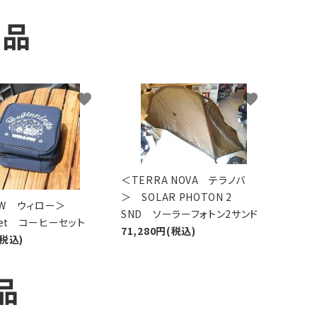
商品
favorite
favorite
＜TERRA NOVA テラノバ
＞ SOLAR PHOTON 2
LOW ウィロー＞
SND ソーラーフォトン2サンド
 Set コーヒーセット
71,280円(税込)
(税込)
品