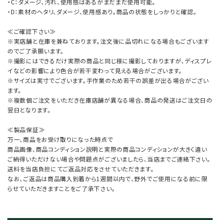
・C：ダメージ、汚れ、使用感はあるがまだまだ使用可能。
・D：素材のヘタリ、ダメージ、使用感あり。商品の状態をしっかりと確認。
≪ご確認下さい≫
※実店舗と在庫を兼ねております。注文後に品切れになる場合もございます
のでご了承願います。
※撮影にはできるだけ実際の商品と同じ様に撮影しておりますが、ディスプレ
イなどの影響により色合が若干変わって見える場合がございます。
※サイズは実寸でございます。手作業のため若干の誤差が出る場合がござい
ます。
※複数個ご注文をいただき在庫店舗が異なる場合、商品の発送はご注文日の
翌日となります。
≪製品保証≫
万一、商品をお受け取りになった時点で
商品画像、商品コンディション説明と実際の商品コンディションが大きく違い
ご納得いただけない場合や問題点がございましたら、当店までご連絡下さい。
送料を当店負担にてご返品対応をさせていただきます。
なお、ご返品は商品購入到着から1週間以内で、野外でご使用になる前に限
らせていただきますことをご了承下さい。