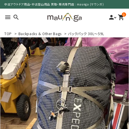
中古アウトドア用品・中古登山用品 買取・販売専門店 : maunga (マウンガ)
0
menu
search
person
shopping_cart
TOP
>
Backpacks ＆ Other Bags
>
バックパック 30L～59L
search
カテゴリーで選ぶ
サイズで選ぶ
特集で選ぶ
価格で選ぶ
買取案内