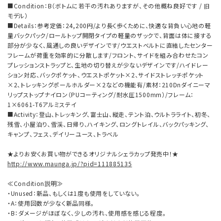
■Condition：B（ボトムに若干の汚れありますが、その他概ね良好です / 旧
モデル）
■Details：参考定価：24,200円/より長く歩くために、快適な背負い心地の軽
量バックパック/ロールトップ開閉タイプの軽量のザックで、背面は体に接する
部分が少なく、風通しの良いデザインです/ウエストベルトに直結したセンター
フレームが荷重を効率的に分散します/フロント、サイドを組み合わせたコン
プレッションストラップと、生地の切り替えが少ないデザインです/ハイドレー
ション対応、バックポケット、ウエストポケット×2、サイドストレッチポケット
×2、トレッキングポールホルダー×2などの機能有/素材：210Dnダイニーマ
リップストップナイロン（PUコーティング/耐水圧1500mm）/フレーム：
1×6061-T6アルミステイ
■Activity：登山、トレッキング、富士山、縦走、テント泊、ウルトラライト、初冬、
残雪、小屋泊り、雪渓、日帰り、ハイキング、ロングトレイル、バックパッキング、
キャンプ、フェス、デイリーユース、トラベル
★よりお安くお買い物ができるオリジナルシェラカップ発売中！★
http://www.maunga.jp/?pid=111885135
≪Condition説明≫
・Unused：新品、もしくは1度も使用をしていない。
・A：使用回数が少なく新品同様。
・B：ダメージがほぼなく、少しの汚れ、使用感を感じる程度。