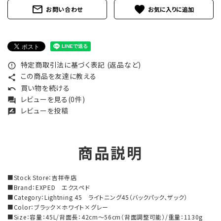
mail_outline
favorite
お問い合わせ
特定商取引法に基づく表記 (返品など)
error_outline
この商品を友達に教える
share
買い物を続ける
undo
レビューを見る(0件)
forum
レビューを投稿
rate_review
商品説明
■Stock Store：吉祥寺店
■Brand：EXPED エクスペド
■Category：Lightning 45 ライトニング45（バックパック、ザック）
■Color：ブラック×ホワイト×グレー
■Size：容量：45L/背面長：42cm～56cm（背面調整可能）/重量：1130g