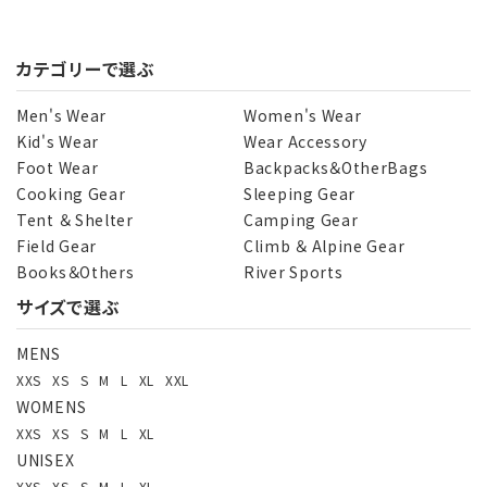
カテゴリーで選ぶ
Men's Wear
Women's Wear
Kid's Wear
Wear Accessory
Foot Wear
Backpacks＆OtherBags
Cooking Gear
Sleeping Gear
Tent ＆ Shelter
Camping Gear
Field Gear
Climb ＆ Alpine Gear
Books＆Others
River Sports
サイズで選ぶ
MENS
XXS
XS
S
M
L
XL
XXL
WOMENS
XXS
XS
S
M
L
XL
UNISEX
XXS
XS
S
M
L
XL