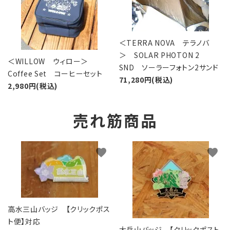
＜TERRA NOVA テラノバ
＞ SOLAR PHOTON 2
＜WILLOW ウィロー＞
SND ソーラーフォトン2サンド
Coffee Set コーヒーセット
71,280円(税込)
2,980円(税込)
売れ筋商品
favorite
favorite
高水三山バッジ 【クリックポス
ト便】対応
大岳山バッジ 【クリックポスト