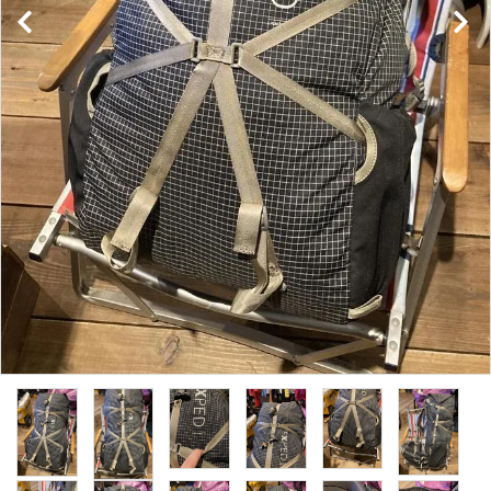
レンタル・修理
店舗情報
POLICY
INFORMATION
ACCOUNT MENU
ようこそ ゲスト 様
meeting_room
person
ログイン
新規会員登録