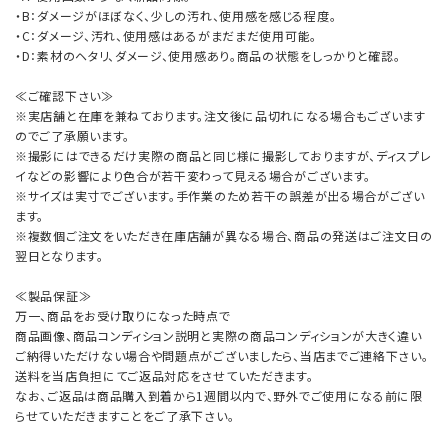
・B：ダメージがほぼなく、少しの汚れ、使用感を感じる程度。
・C：ダメージ、汚れ、使用感はあるがまだまだ使用可能。
・D：素材のヘタリ、ダメージ、使用感あり。商品の状態をしっかりと確認。
≪ご確認下さい≫
※実店舗と在庫を兼ねております。注文後に品切れになる場合もございます
のでご了承願います。
※撮影にはできるだけ実際の商品と同じ様に撮影しておりますが、ディスプレ
イなどの影響により色合が若干変わって見える場合がございます。
※サイズは実寸でございます。手作業のため若干の誤差が出る場合がござい
ます。
※複数個ご注文をいただき在庫店舗が異なる場合、商品の発送はご注文日の
翌日となります。
≪製品保証≫
万一、商品をお受け取りになった時点で
商品画像、商品コンディション説明と実際の商品コンディションが大きく違い
ご納得いただけない場合や問題点がございましたら、当店までご連絡下さい。
送料を当店負担にてご返品対応をさせていただきます。
なお、ご返品は商品購入到着から1週間以内で、野外でご使用になる前に限
らせていただきますことをご了承下さい。