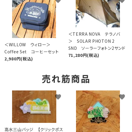
favorite
favorite
＜TERRA NOVA テラノバ
＞ SOLAR PHOTON 2
＜WILLOW ウィロー＞
SND ソーラーフォトン2サンド
Coffee Set コーヒーセット
71,280円(税込)
2,980円(税込)
売れ筋商品
favorite
favorite
高水三山バッジ 【クリックポス