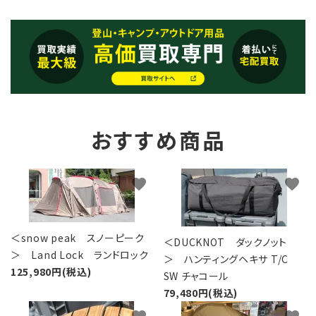
おすすめ商品
favorite
favorite
＜snow peak スノーピーク
＜DUCKNOT ダックノット
＞ Land Lock ランドロック
＞ ハンティングヘキサ T/C
125,980円(税込)
SW チャコール
79,480円(税込)