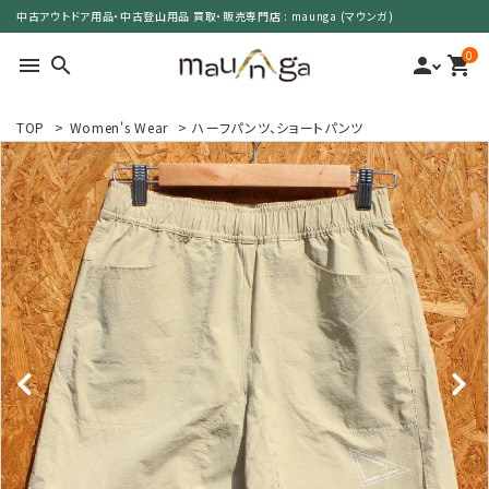
中古アウトドア用品・中古登山用品 買取・販売専門店 : maunga (マウンガ)
0
menu
search
person
shopping_cart
TOP
>
Women's Wear
>
ハーフパンツ、ショートパンツ
search
カテゴリーで選ぶ
サイズで選ぶ
特集で選ぶ
価格で選ぶ
買取案内