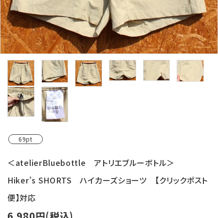
レンタル・修理
店舗情報
POLICY
INFORMATION
ACCOUNT MENU
ようこそ ゲスト 様
meeting_room
person
ログイン
新規会員登録
69pt
＜atelierBluebottle アトリエブルーボトル＞
Hiker’s SHORTS ハイカーズショーツ 【クリックポスト
便】対応
6,980円(税込)