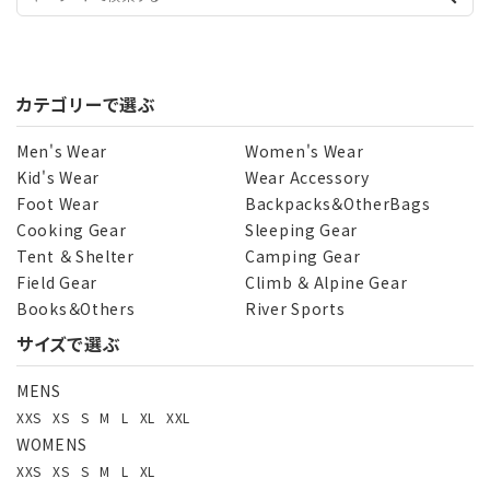
カテゴリーで選ぶ
Men's Wear
Women's Wear
Kid's Wear
Wear Accessory
Foot Wear
Backpacks＆OtherBags
Cooking Gear
Sleeping Gear
Tent ＆ Shelter
Camping Gear
Field Gear
Climb ＆ Alpine Gear
Books＆Others
River Sports
サイズで選ぶ
MENS
XXS
XS
S
M
L
XL
XXL
WOMENS
XXS
XS
S
M
L
XL