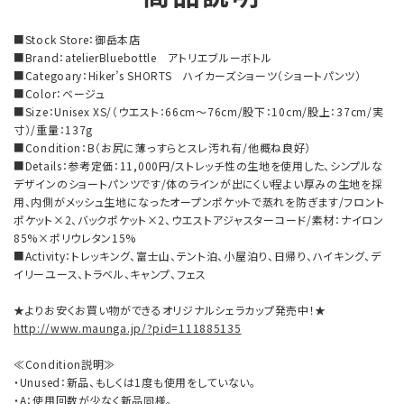
■Stock Store：御岳本店
■Brand：atelierBluebottle アトリエブルーボトル
■Categoary：Hiker’s SHORTS ハイカーズショーツ（ショートパンツ）
■Color：ベージュ
■Size：Unisex XS/（ウエスト：66cm～76cm/股下：10cm/股上：37cm/実
寸）/重量：137g
■Condition：B（お尻に薄っすらとスレ汚れ有/他概ね良好）
■Details：参考定価：11,000円/ストレッチ性の生地を使用した、シンプルな
デザインのショートパンツです/体のラインが出にくい程よい厚みの生地を採
用、内側がメッシュ生地になったオープンポケットで蒸れを防ぎます/フロント
ポケット×2、バックポケット×2、ウエストアジャスターコード/素材：ナイロン
85%×ポリウレタン15%
■Activity：トレッキング、富士山、テント泊、小屋泊り、日帰り、ハイキング、デ
イリーユース、トラベル、キャンプ、フェス
★よりお安くお買い物ができるオリジナルシェラカップ発売中！★
http://www.maunga.jp/?pid=111885135
≪Condition説明≫
・Unused：新品、もしくは1度も使用をしていない。
・A：使用回数が少なく新品同様。