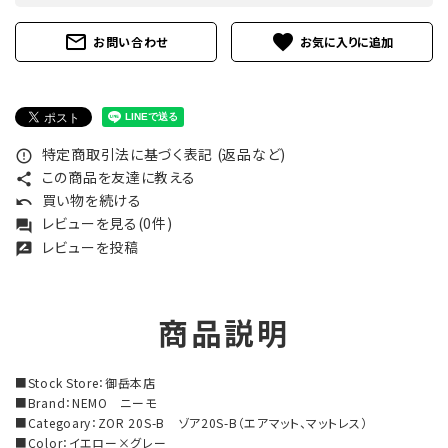
mail_outline
favorite
お問い合わせ
特定商取引法に基づく表記 (返品など)
error_outline
この商品を友達に教える
share
買い物を続ける
undo
レビューを見る(0件)
forum
レビューを投稿
rate_review
商品説明
■Stock Store：御岳本店
■Brand：NEMO ニーモ
■Categoary：ZOR 20S-B ゾア20S-B（エアマット、マットレス）
■Color：イエロー×グレー