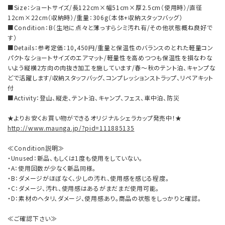
■Size：ショートサイズ/長122cm×幅51cm×厚2.5cm（使用時）/直径
12cm×22cm（収納時）/重量：306g（本体+収納スタッフバッグ）
■Condition：B（生地に点々と薄っすらシミ汚れ有/その他状態概ね良好で
す）
■Details：参考定価：10,450円/重量と保温性のバランスのとれた軽量コン
パクトなショートサイズのエアマット/軽量性を高めつつも保温性を損なわな
いよう縦横2方向の肉抜き加工を施しています/春～秋のテント泊、キャンプな
どで活躍します/収納スタッフバッグ、コンプレッションストラップ、リペアキット
付
■Activity：登山、縦走、テント泊、キャンプ、フェス、車中泊、防災
★よりお安くお買い物ができるオリジナルシェラカップ発売中！★
http://www.maunga.jp/?pid=111885135
≪Condition説明≫
・Unused：新品、もしくは1度も使用をしていない。
・A：使用回数が少なく新品同様。
・B：ダメージがほぼなく、少しの汚れ、使用感を感じる程度。
・C：ダメージ、汚れ、使用感はあるがまだまだ使用可能。
・D：素材のヘタリ、ダメージ、使用感あり。商品の状態をしっかりと確認。
≪ご確認下さい≫