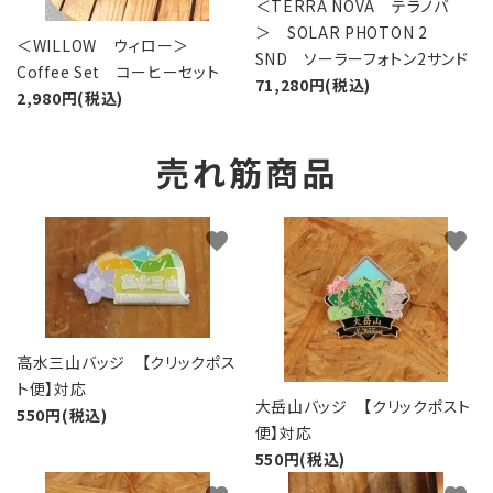
＜TERRA NOVA テラノバ
＞ SOLAR PHOTON 2
＜WILLOW ウィロー＞
SND ソーラーフォトン2サンド
Coffee Set コーヒーセット
71,280円(税込)
2,980円(税込)
売れ筋商品
favorite
favorite
高水三山バッジ 【クリックポス
ト便】対応
大岳山バッジ 【クリックポスト
550円(税込)
便】対応
550円(税込)