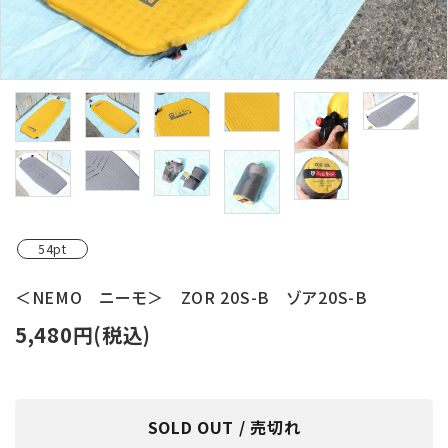
レンタル・修理
店舗情報
POLICY
INFORMATION
ACCOUNT MENU
ようこそ ゲスト 様
54pt
meeting_room
person
ログイン
新規会員登録
＜NEMO ニーモ＞ ZOR 20S-B ゾア20S-B
5,480円(税込)
SOLD OUT / 売切れ