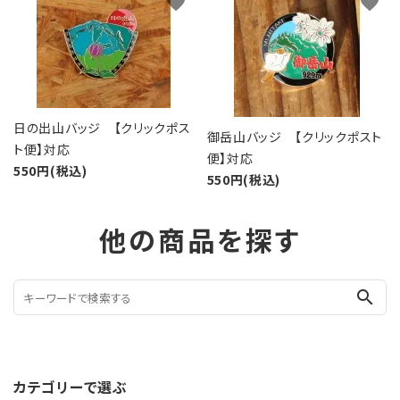
favorite
favorite
日の出山バッジ 【クリックポス
御岳山バッジ 【クリックポスト
ト便】対応
便】対応
550円(税込)
550円(税込)
他の商品を探す
search
カテゴリーで選ぶ