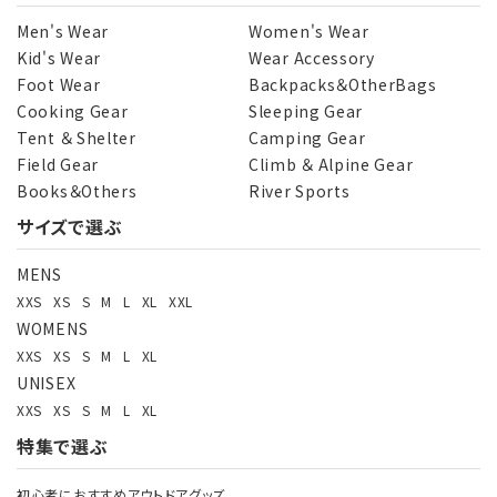
Men's Wear
Women's Wear
Kid's Wear
Wear Accessory
Foot Wear
Backpacks＆OtherBags
Cooking Gear
Sleeping Gear
Tent ＆ Shelter
Camping Gear
Field Gear
Climb ＆ Alpine Gear
Books＆Others
River Sports
サイズで選ぶ
MENS
XXS
XS
S
M
L
XL
XXL
WOMENS
XXS
XS
S
M
L
XL
UNISEX
XXS
XS
S
M
L
XL
特集で選ぶ
初心者におすすめアウトドアグッズ