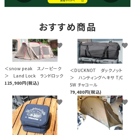
おすすめ商品
favorite
favorite
＜snow peak スノーピーク
＜DUCKNOT ダックノット
＞ Land Lock ランドロック
＞ ハンティングヘキサ T/C
125,980円(税込)
SW チャコール
79,480円(税込)
favorite
favorite