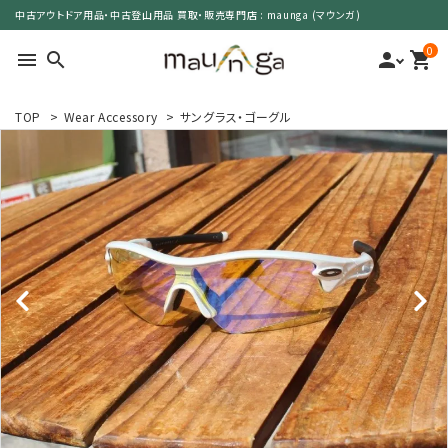
中古アウトドア用品・中古登山用品 買取・販売専門店 : maunga (マウンガ)
0
menu
search
person
shopping_cart
TOP
>
Wear Accessory
>
サングラス・ゴーグル
search
カテゴリーで選ぶ
サイズで選ぶ
特集で選ぶ
価格で選ぶ
買取案内