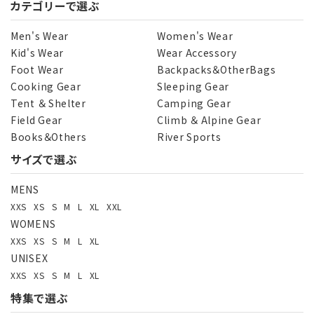
カテゴリーで選ぶ
Men's Wear
Women's Wear
Kid's Wear
Wear Accessory
Foot Wear
Backpacks＆OtherBags
Cooking Gear
Sleeping Gear
Tent ＆ Shelter
Camping Gear
Field Gear
Climb ＆ Alpine Gear
Books＆Others
River Sports
サイズで選ぶ
MENS
XXS
XS
S
M
L
XL
XXL
WOMENS
XXS
XS
S
M
L
XL
UNISEX
XXS
XS
S
M
L
XL
特集で選ぶ