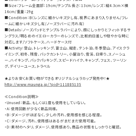
■Size：フレーム全面部：19cm/テンプル長さ：13cm/レンズ：縦4.3cm×横
16cm/重量：29g
■Condition：B（レンズに細かいキズ少し有、視界にあまり入りません/フレ
ームに細かいキズ少し有/ノーズラバーに汚れ有）
■Details：ノーズパッドとテンプルラバーにより、顔にしっかりとフィットするサ
ングラス/明るめのイエローカラーのレンズで、比較的日差しや穏やかな時に
対応します/ソフトケース、ハードケース付
■Activity：登山、トレッキング、富士山、縦走、テント泊、冬季登山、アイスクラ
イミング、初冬、残雪、バックカントリー、小屋泊り、雪渓、日帰り、スノーシュ
ー、ハイキング、バックパッキング、スピードハイク、キャンプ、フェス、ツーリン
グ、デイリーユース、トラベル
★よりお安くお買い物ができるオリジナルシェラカップ発売中！★
http://www.maunga.jp/?pid=111885135
≪Condition説明≫
・Unused：新品、もしくは1度も使用をしていない。
・A：使用回数が少なく新品同様。
・B：ダメージがほぼなく、少しの汚れ、使用感を感じる程度。
・C：ダメージ、汚れ、使用感はあるがまだまだ使用可能。
・D：素材のヘタリ、ダメージ、使用感あり。商品の状態をしっかりと確認。