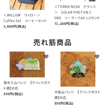
＜TERRA NOVA テラノバ
＞ SOLAR PHOTON 2
＜WILLOW ウィロー＞
SND ソーラーフォトン2サンド
Coffee Set コーヒーセット
71,280円(税込)
2,980円(税込)
売れ筋商品
favorite
favorite
高水三山バッジ 【クリックポス
ト便】対応
大岳山バッジ 【クリックポスト
550円(税込)
便】対応
550円(税込)