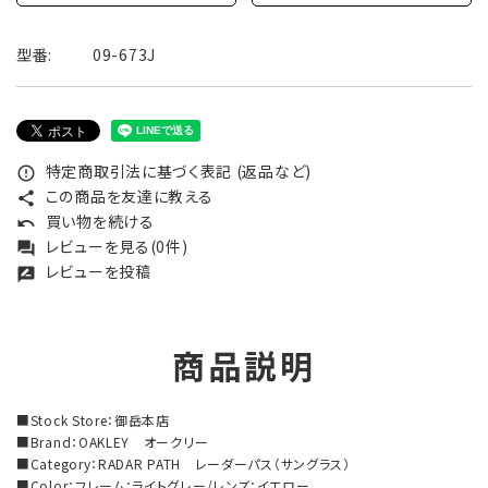
型番:
09-673J
特定商取引法に基づく表記 (返品など)
error_outline
この商品を友達に教える
share
買い物を続ける
undo
レビューを見る(0件)
forum
レビューを投稿
rate_review
商品説明
■Stock Store：御岳本店
■Brand：OAKLEY オークリー
■Category：RADAR PATH レーダーパス（サングラス）
■Color：フレーム：ライトグレー/レンズ：イエロー