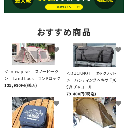
おすすめ商品
favorite
favorite
＜snow peak スノーピーク
＜DUCKNOT ダックノット
＞ Land Lock ランドロック
＞ ハンティングヘキサ T/C
125,980円(税込)
SW チャコール
79,480円(税込)
favorite
favorite