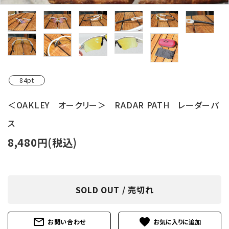
レンタル・修理
店舗情報
POLICY
INFORMATION
84pt
＜OAKLEY オークリー＞ RADAR PATH レーダーパ
ACCOUNT MENU
ようこそ ゲスト 様
ス
8,480円(税込)
meeting_room
person
ログイン
新規会員登録
SOLD OUT / 売切れ
mail_outline
favorite
お問い合わせ