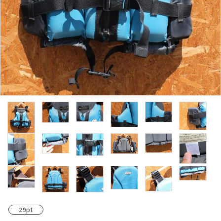
レンタル・修理
店舗情報
POLICY
INFORMATION
ACCOUNT MENU
ようこそ ゲスト 様
meeting_room
person
ログイン
新規会員登録
29pt