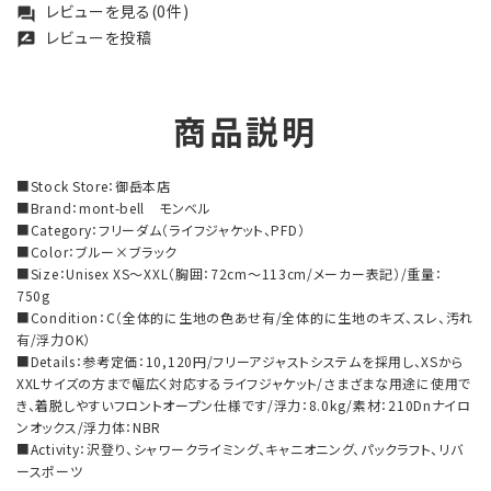
レビューを見る(0件)
forum
レビューを投稿
rate_review
商品説明
■Stock Store：御岳本店
■Brand：mont-bell モンベル
■Category：フリーダム（ライフジャケット、PFD）
■Color：ブルー×ブラック
■Size：Unisex XS～XXL（胸囲：72cm～113cm/メーカー表記）/重量：
750g
■Condition：C（全体的に生地の色あせ有/全体的に生地のキズ、スレ、汚れ
有/浮力OK）
■Details：参考定価：10,120円/フリーアジャストシステムを採用し、XSから
XXLサイズの方まで幅広く対応するライフジャケット/さまざまな用途に使用で
き、着脱しやすいフロントオープン仕様です/浮力：8.0kg/素材：210Dnナイロ
ンオックス/浮力体：NBR
■Activity：沢登り、シャワークライミング、キャニオニング、パックラフト、リバ
ースポーツ