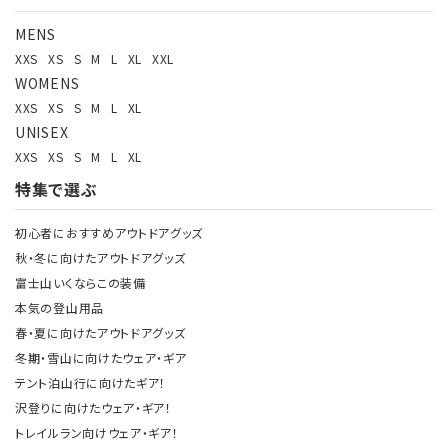
MENS
XXS
XS
S
M
L
XL
XXL
WOMENS
XXS
XS
S
M
L
XL
UNISEX
XXS
XS
S
M
L
XL
特集で選ぶ
初心者におすすめアウトドアグッズ
秋・冬に向けたアウトドアグッズ
富士山いくならこの装備
本気の登山用品
春・夏に向けたアウトドアグッズ
冬期・雪山に向けたウェア・ギア
テント泊山行に向けたギア！
沢登りに向けたウェア・ギア！
トレイルラン向けウェア・ギア！