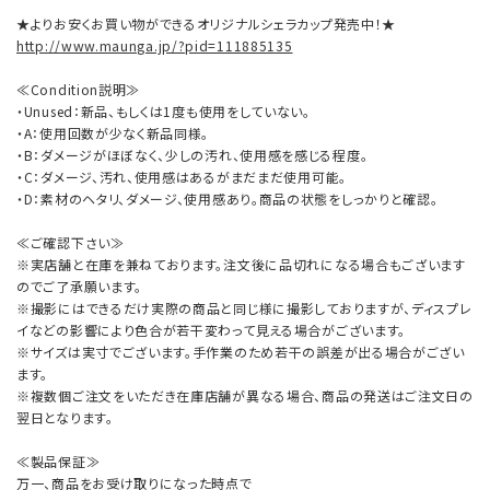
★よりお安くお買い物ができるオリジナルシェラカップ発売中！★
http://www.maunga.jp/?pid=111885135
≪Condition説明≫
・Unused：新品、もしくは1度も使用をしていない。
・A：使用回数が少なく新品同様。
・B：ダメージがほぼなく、少しの汚れ、使用感を感じる程度。
・C：ダメージ、汚れ、使用感はあるがまだまだ使用可能。
・D：素材のヘタリ、ダメージ、使用感あり。商品の状態をしっかりと確認。
≪ご確認下さい≫
※実店舗と在庫を兼ねております。注文後に品切れになる場合もございます
のでご了承願います。
※撮影にはできるだけ実際の商品と同じ様に撮影しておりますが、ディスプレ
イなどの影響により色合が若干変わって見える場合がございます。
※サイズは実寸でございます。手作業のため若干の誤差が出る場合がござい
ます。
※複数個ご注文をいただき在庫店舗が異なる場合、商品の発送はご注文日の
翌日となります。
≪製品保証≫
万一、商品をお受け取りになった時点で