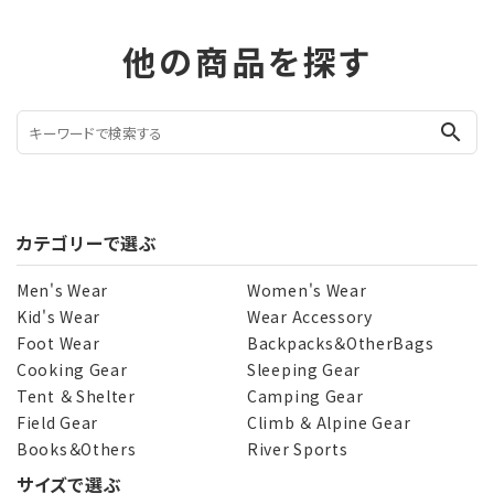
他の商品を探す
search
カテゴリーで選ぶ
Men's Wear
Women's Wear
Kid's Wear
Wear Accessory
Foot Wear
Backpacks＆OtherBags
Cooking Gear
Sleeping Gear
Tent ＆ Shelter
Camping Gear
Field Gear
Climb ＆ Alpine Gear
Books＆Others
River Sports
サイズで選ぶ