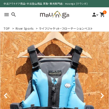
中古アウトドア用品・中古登山用品 買取・販売専門店 : maunga (マウンガ)
0
menu
search
person
shopping_cart
TOP
>
River Sports
>
ライフジャケット・フローテーションベスト
search
カテゴリーで選ぶ
サイズで選ぶ
特集で選ぶ
価格で選ぶ
買取案内