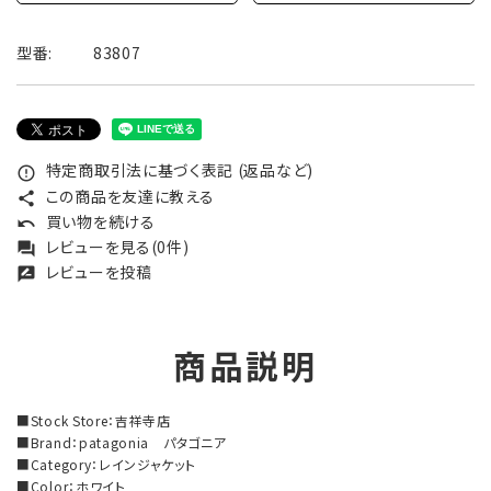
型番:
83807
特定商取引法に基づく表記 (返品など)
error_outline
この商品を友達に教える
share
買い物を続ける
undo
レビューを見る(0件)
forum
レビューを投稿
rate_review
商品説明
■Stock Store：吉祥寺店
■Brand：patagonia パタゴニア
■Category：レインジャケット
■Color：ホワイト