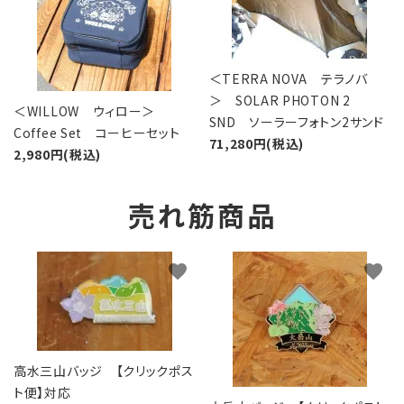
＜TERRA NOVA テラノバ
＞ SOLAR PHOTON 2
＜WILLOW ウィロー＞
SND ソーラーフォトン2サンド
Coffee Set コーヒーセット
71,280円(税込)
2,980円(税込)
売れ筋商品
favorite
favorite
高水三山バッジ 【クリックポス
ト便】対応