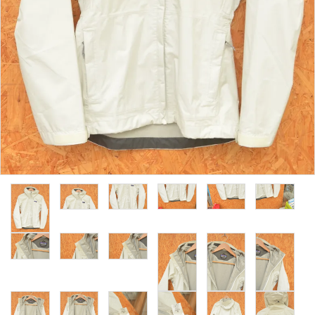
レンタル・修理
店舗情報
POLICY
INFORMATION
ACCOUNT MENU
ようこそ ゲスト 様
meeting_room
person
ログイン
新規会員登録