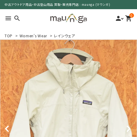
中古アウトドア用品・中古登山用品 買取・販売専門店 : maunga (マウンガ)
0
menu
search
person
shopping_cart
TOP
>
Women's Wear
>
レインウェア
search
カテゴリーで選ぶ
サイズで選ぶ
特集で選ぶ
価格で選ぶ
買取案内