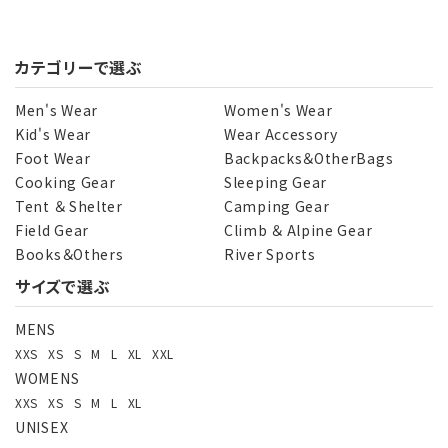
カテゴリーで選ぶ
Men's Wear
Women's Wear
Kid's Wear
Wear Accessory
Foot Wear
Backpacks＆OtherBags
Cooking Gear
Sleeping Gear
Tent ＆ Shelter
Camping Gear
Field Gear
Climb ＆ Alpine Gear
Books＆Others
River Sports
サイズで選ぶ
MENS
XXS
XS
S
M
L
XL
XXL
WOMENS
XXS
XS
S
M
L
XL
UNISEX