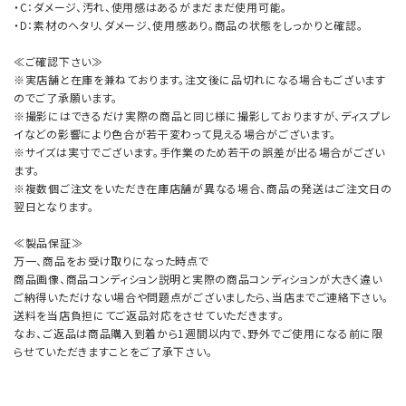
・C：ダメージ、汚れ、使用感はあるがまだまだ使用可能。
・D：素材のヘタリ、ダメージ、使用感あり。商品の状態をしっかりと確認。
≪ご確認下さい≫
※実店舗と在庫を兼ねております。注文後に品切れになる場合もございます
のでご了承願います。
※撮影にはできるだけ実際の商品と同じ様に撮影しておりますが、ディスプレ
イなどの影響により色合が若干変わって見える場合がございます。
※サイズは実寸でございます。手作業のため若干の誤差が出る場合がござい
ます。
※複数個ご注文をいただき在庫店舗が異なる場合、商品の発送はご注文日の
翌日となります。
≪製品保証≫
万一、商品をお受け取りになった時点で
商品画像、商品コンディション説明と実際の商品コンディションが大きく違い
ご納得いただけない場合や問題点がございましたら、当店までご連絡下さい。
送料を当店負担にてご返品対応をさせていただきます。
なお、ご返品は商品購入到着から1週間以内で、野外でご使用になる前に限
らせていただきますことをご了承下さい。