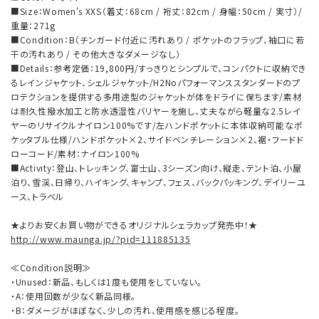
■Size：Women's XXS（着丈：68cm / 裄丈：82cm / 身幅：50cm / 実寸）/
重量：271g
■Condition：B（チンガード付近に汚れあり / ポケットのフラップ、袖口に若
干の汚れあり / その他大きなダメージなし）
■Details：参考定価：19,800円/すっきりとシンプルで、コンパクトに収納でき
るレインジャケット、シェルジャケット/H2Noパフォーマンススタンダードのプ
ロテクションを提供する多用途型のジャケットが体をドライに保ちます/素材
は耐久性撥水加工と防水透湿性バリヤーを施し、丈夫ながら軽量な2.5レイ
ヤーのリサイクルナイロン100%です/左ハンドポケットに本体収納可能なポ
ケッタブル仕様/ハンドポケット×2、サイドベンチレーション×2、裾・フードド
ローコード/素材：ナイロン100%
■Activity：登山、トレッキング、富士山、3シーズン向け、縦走、テント泊、小屋
泊り、雪渓、日帰り、ハイキング、キャンプ、フェス、バックパッキング、デイリーユ
ース、トラベル
★よりお安くお買い物ができるオリジナルシェラカップ発売中！★
http://www.maunga.jp/?pid=111885135
≪Condition説明≫
・Unused：新品、もしくは1度も使用をしていない。
・A：使用回数が少なく新品同様。
・B：ダメージがほぼなく、少しの汚れ、使用感を感じる程度。