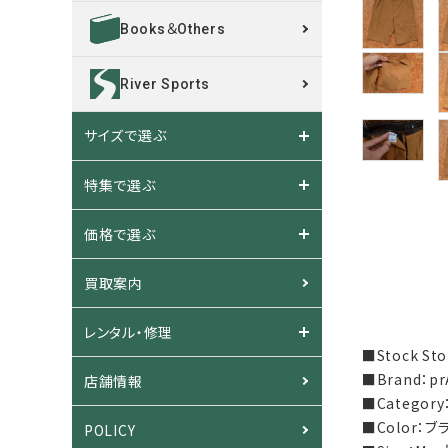
Books＆Others
River Sports
サイズで選ぶ
特集で選ぶ
価格で選ぶ
買取案内
レンタル・修理
■Stock S
■Brand：p
店舗情報
■Categor
■Color：ブ
POLICY