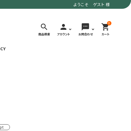
ようこそ ゲスト 様
0
search
person
sms
shopping_cart
商品検索
アカウント
お問合わせ
カート
ICY
検索する
価格で選ぶ
トド
デイリーユースにもおすすめなアウトドア
～9,900円
ウェア・ギア
10,000～
アグ
クライミング・ボルダリング用ウェア・ギア
19,990円
ヴィンテージなアイテム
20,000円～
備
ウルトラライト系
pt
リバースポーツ