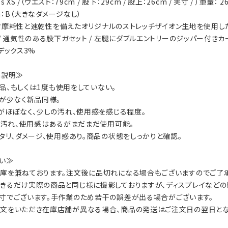
's XS /（ウエスト：79cm / 股下：29cm / 股上：26cm / 実寸 / ）重量： 2
on：B（大きなダメージなし）
ls：耐摩耗性と速乾性を備えたオリジナルのストレッチザイオン生地を使用し
/ 通気性のある股下ガセット / 左腿にダブルエントリーのジッパー付きカーゴ
デックス3%
on説明≫
：新品、もしくは1度も使用をしていない。
数が少なく新品同様。
ジがほぼなく、少しの汚れ、使用感を感じる程度。
ジ、汚れ、使用感はあるがまだまだ使用可能。
ヘタリ、ダメージ、使用感あり。商品の状態をしっかりと確認。
い≫
庫を兼ねております。注文後に品切れになる場合もございますのでご了承
きるだけ実際の商品と同じ様に撮影しておりますが、ディスプレイなどの
寸でございます。手作業のため若干の誤差が出る場合がございます。
文をいただき在庫店舗が異なる場合、商品の発送はご注文日の翌日とな