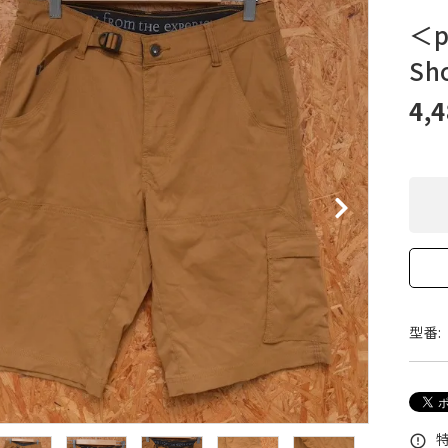
XXS
XS
S
M
L
XL
OtherBags
春・夏に向けたアウトド
＜p
Cooking Gear
ッズ
Sh
Sleeping Gear
冬期・雪山に向けたウェ
Tent ＆ Shelter
ギア
4,
Camping Gear
テント泊山行に向けた
Field Gear
ア！
Climb ＆ Alpine
沢登りに向けたウェア・
Gear
ア！
Books＆Others
トレイルラン向けウェア
River Sports
ア！
キャンプに向けたギア！
型番:
特
error_outline