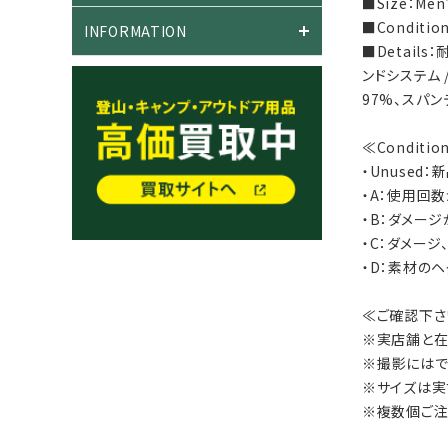
■Size：Men
■Conditi
INFORMATION
■Detai
ンドシステム 
97%、スパン
≪Conditi
・Unused
・A：使用回
・B：ダメー
・C：ダメー
・D：素材の
≪ご確認下さ
※実店舗と在
※撮影にはで
※サイズは実
※複数個ご注