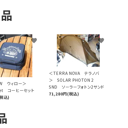
商品
favorite
favorite
＜TERRA NOVA テラノバ
＞ SOLAR PHOTON 2
LOW ウィロー＞
SND ソーラーフォトン2サンド
 Set コーヒーセット
71,280円(税込)
(税込)
品