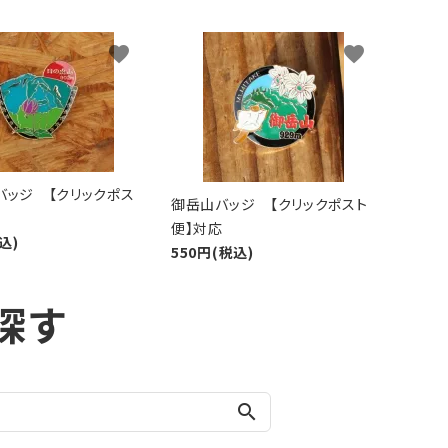
favorite
favorite
バッジ 【クリックポス
御岳山バッジ 【クリックポスト
便】対応
込)
550円(税込)
探す
search