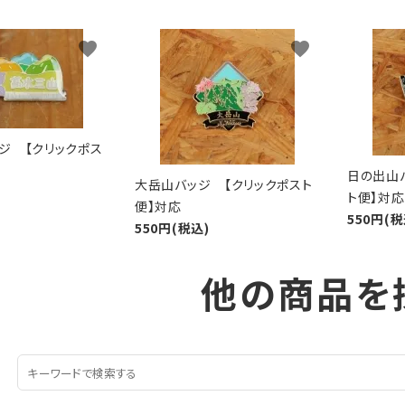
favorite
favorite
ジ 【クリックポス
日の出山
大岳山バッジ 【クリックポスト
ト便】対応
便】対応
550円(税
550円(税込)
他の商品を