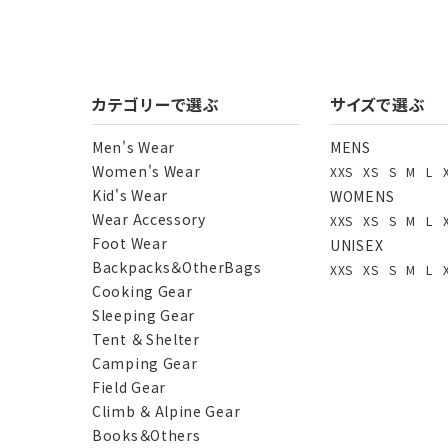
カテゴリーで選ぶ
サイズで選ぶ
Men's Wear
MENS
Women's Wear
XXS
XS
S
M
L
Kid's Wear
WOMENS
Wear Accessory
XXS
XS
S
M
L
Foot Wear
UNISEX
Backpacks＆OtherBags
XXS
XS
S
M
L
Cooking Gear
Sleeping Gear
Tent ＆ Shelter
Camping Gear
Field Gear
Climb ＆ Alpine Gear
Books＆Others