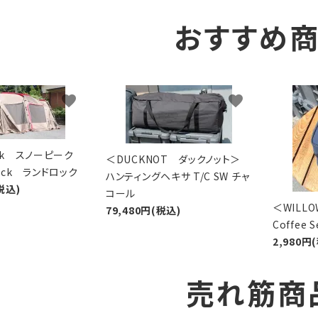
おすすめ
favorite
favorite
eak スノーピーク
＜DUCKNOT ダックノット＞
Lock ランドロック
ハンティングヘキサ T/C SW チャ
税込)
コール
＜WIL
79,480円(税込)
Coffee
2,980円
売れ筋商