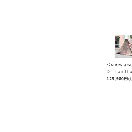
＜snow p
＞ Land 
125,980円(