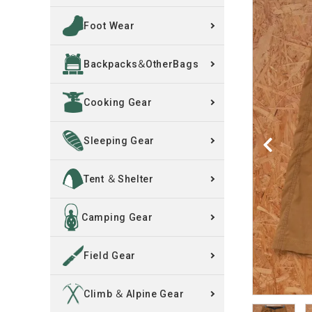
Foot Wear
買取案内
Backpacks＆OtherBags
レンタル・修理
Cooking Gear
店舗情報
POLICY
Sleeping Gear
INFORMATION
Tent ＆ Shelter
ACCOUNT MENU
Camping Gear
ようこそ ゲスト 様
Field Gear
meeting_room
person
ログイン
新規会員登録
Climb ＆ Alpine Gear