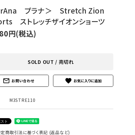
アグ
ミリタリーライン・ミリタリー
rAna プラナ＞ Stretch Zion
orts ストレッチザイオンショーツ
ア・
480円(税込)
ギ
ギ
SOLD OUT / 売切れ
・ギ
mail_outline
favorite
お問い合わせ
M3STRE110
定商取引法に基づく表記 (返品など)