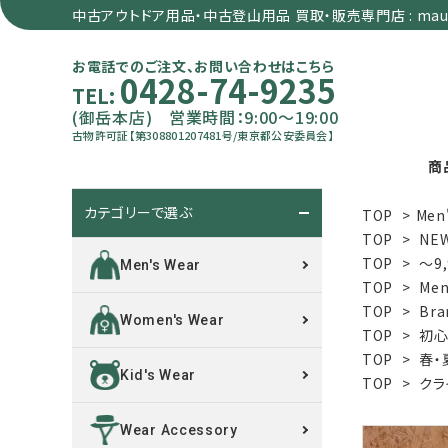
中古アウトドア用品・中古登山用品 買取・販売専門店 : maun
お電話でのご注文、お問い合わせはこちら
0428-74-9235
TEL:
(御岳本店) 営業時間：9:00～19:00
古物許可証【第308801207481号/東京都公安委員会】
商
カテゴリーで選ぶ
TOP
>
Men
search
TOP
>
NE
TOP
>
～9
Men's Wear
TOP
>
Men
カテゴリーで選ぶ
TOP
>
Bra
Women's Wear
TOP
>
初心
サイズで選ぶ
TOP
>
春・
Kid's Wear
TOP
>
クラ
特集で選ぶ
Wear Accessory
価格で選ぶ