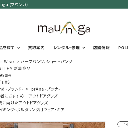
ga (マウンガ)
品を探す
買取案内
レンタル・修理
店舗情報
POL
's Wear
>
ハーフパンツ、ショートパンツ
W ITEM 新着商品
,990円
カテゴリーで選ぶ
サイズで選ぶ
特集で選ぶ
's XS
nd -ブランド-
>
prAna -プラナ-
Men's Wear
MENS
初心者におすすめアウ
者におすすめ アウトドアグッズ
Women's Wear
XXS
XS
S
M
L
XL
XXL
アグッズ
夏に向けたアウトドアグッズ
Kid's Wear
秋・冬に向けたアウトド
WOMENS
イミング・ボルダリング用ウェア・ギア
Wear Accessory
ッズ
XXS
XS
S
M
L
XL
Foot Wear
富士山いくならこの装
44
UNISEX
Backpacks＆
本気の登山用品