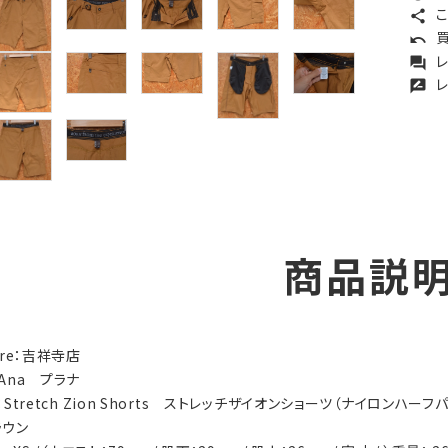
こ
share
買
undo
レ
forum
レ
rate_review
商品説
tore：吉祥寺店
rAna プラナ
y：Stretch Zion Shorts ストレッチザイオンショーツ（ナイロンハーフ
ラウン