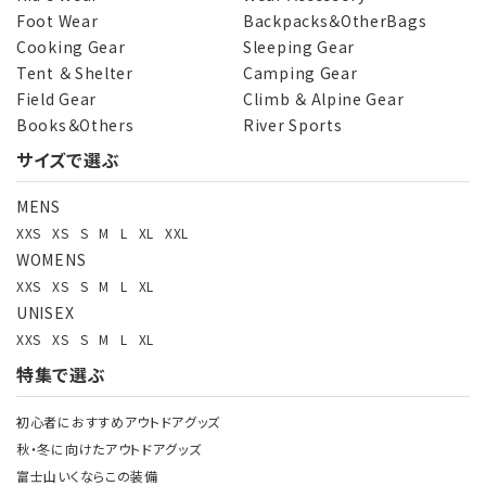
Foot Wear
Backpacks＆OtherBags
Cooking Gear
Sleeping Gear
Tent ＆ Shelter
Camping Gear
Field Gear
Climb ＆ Alpine Gear
Books＆Others
River Sports
サイズで選ぶ
MENS
XXS
XS
S
M
L
XL
XXL
WOMENS
XXS
XS
S
M
L
XL
UNISEX
XXS
XS
S
M
L
XL
特集で選ぶ
初心者におすすめアウトドアグッズ
秋・冬に向けたアウトドアグッズ
富士山いくならこの装備