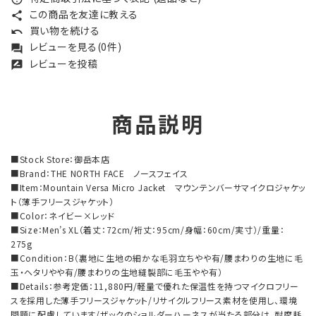
この商品を友達に教える
share
買い物を続ける
undo
レビューを見る(0件)
forum
レビューを投稿
rate_review
商品説明
■Stock Store：御岳本店
■Brand：THE NORTH FACE ノースフェイス
■Item：Mountain Versa Micro Jacket マウンテンバーサマイクロジャケッ
ト（薄手フリースジャケット）
■Color：ネイビー×レッド
■Size：Men’s XL（着丈：72cm/裄丈：95cm/身幅：60cm/実寸）/重量：
275g
■Condition：B（裏地に生地の細かな毛羽立ちやや有/腰まわりの生地に毛
玉・ヘタリやや有/腰まわりの生地縫製部に毛玉やや有）
■Details：参考定価：11,880円/軽量で優れた保温性を持つマイクロフリー
スを採用した薄手フリースジャケット/リサイクルフリース素材を使用し、環境
問題に配慮しています/ザックのショルダーハーネスが当たる部分は、耐摩耗