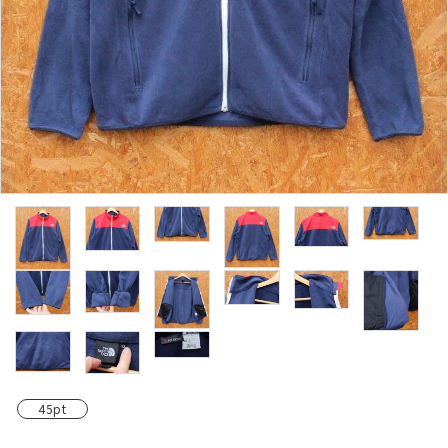
レンタル・修理
店舗情報
POLICY
INFORMATION
ACCOUNT MENU
ようこそ ゲスト 様
meeting_room
person
ログイン
新規会員登録
45pt