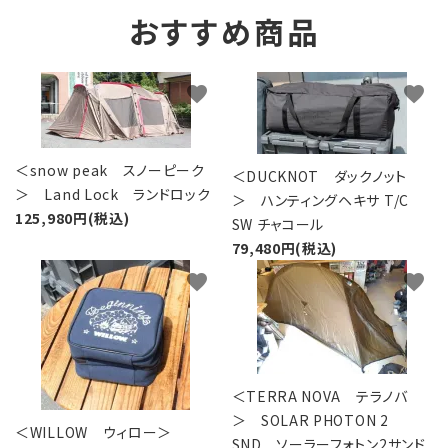
おすすめ商品
favorite
favorite
＜snow peak スノーピーク
＜DUCKNOT ダックノット
＞ Land Lock ランドロック
＞ ハンティングヘキサ T/C
125,980円(税込)
SW チャコール
79,480円(税込)
favorite
favorite
＜TERRA NOVA テラノバ
＞ SOLAR PHOTON 2
＜WILLOW ウィロー＞
SND ソーラーフォトン2サンド