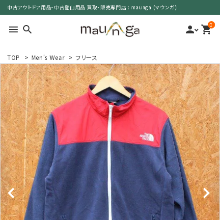
中古アウトドア用品・中古登山用品 買取・販売専門店 : maunga (マウンガ)
0
menu
search
person
shopping_cart
TOP
>
Men's Wear
>
フリース
search
カテゴリーで選ぶ
サイズで選ぶ
特集で選ぶ
価格で選ぶ
買取案内