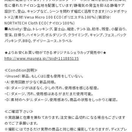
性に優れたナイロン生地を配置しています/静電気の発生を抑える静電ケア
設計で、登山、キャンプなど、シーンを問わず幅広く活用できます/ハンドポケッ
ト×2/素材：Versa Micro 100 ECO（ポリエステル100%）/肩部分：
NORTHTECH Cloth ECO（ナイロン100%）
■Activity：登山、トレッキング、富士山、縦走、テント泊、初冬、残雪、小屋泊り、
雪渓、日帰り、ハイキング、ボルダリング、クライミング、キャンプ、フェス、バック
パッキング、BBQ、デイリーユース、トラベル
★よりお安くお買い物ができるオリジナルシェラカップ発売中！★
http://www.maunga.jp/?pid=111885135
≪Condition説明≫
・Unused：新品、もしくは1度も使用をしていない。
・A：使用回数が少なく新品同様。
・B：ダメージがほぼなく、少しの汚れ、使用感を感じる程度。
・C：ダメージ、汚れ、使用感はあるがまだまだ使用可能。
・D：素材のヘタリ、ダメージ、使用感あり。商品の状態をしっかりと確認。
≪ご確認下さい≫
※実店舗と在庫を兼ねております。注文後に品切れになる場合もございます
のでご了承願います。
※撮影にはできるだけ実際の商品と同じ様に撮影しておりますが、ディスプレ