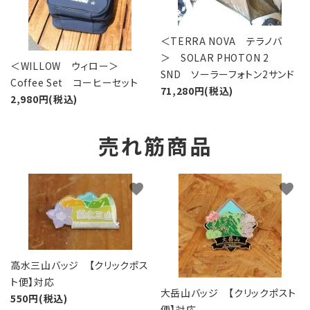
＜TERRA NOVA テラノバ
＞ SOLAR PHOTON 2
＜WILLOW ウィロー＞
SND ソーラーフォトン2サンド
Coffee Set コーヒーセット
71,280円(税込)
2,980円(税込)
売れ筋商品
favorite
favorite
高水三山バッジ 【クリックポス
ト便】対応
大岳山バッジ 【クリックポスト
550円(税込)
便】対応