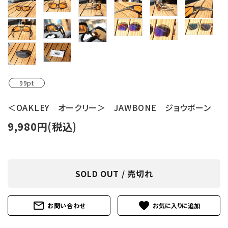
レンタル・修理
店舗情報
POLICY
INFORMATION
99pt
ACCOUNT MENU
＜OAKLEY オークリー＞ JAWBONE ジョウボーン
ようこそ ゲスト 様
9,980円(税込)
meeting_room
person
ログイン
新規会員登録
SOLD OUT / 売切れ
mail_outline
favorite
お問い合わせ