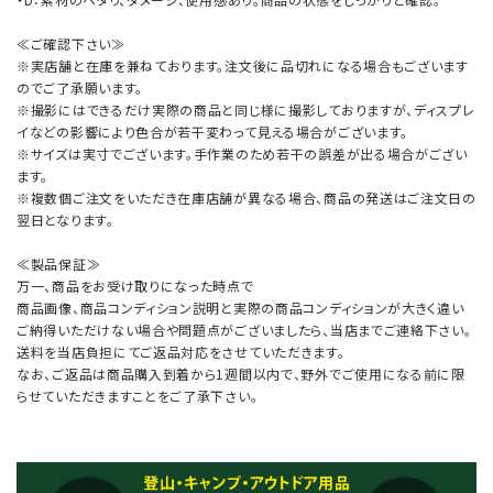
≪ご確認下さい≫
※実店舗と在庫を兼ねております。注文後に品切れになる場合もございます
のでご了承願います。
※撮影にはできるだけ実際の商品と同じ様に撮影しておりますが、ディスプレ
イなどの影響により色合が若干変わって見える場合がございます。
※サイズは実寸でございます。手作業のため若干の誤差が出る場合がござい
ます。
※複数個ご注文をいただき在庫店舗が異なる場合、商品の発送はご注文日の
翌日となります。
≪製品保証≫
万一、商品をお受け取りになった時点で
商品画像、商品コンディション説明と実際の商品コンディションが大きく違い
ご納得いただけない場合や問題点がございましたら、当店までご連絡下さい。
送料を当店負担にてご返品対応をさせていただきます。
なお、ご返品は商品購入到着から1週間以内で、野外でご使用になる前に限
らせていただきますことをご了承下さい。