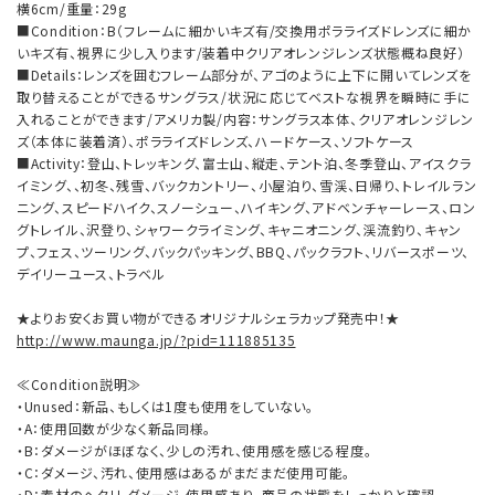
横6cm/重量：29g
■Condition：B（フレームに細かいキズ有/交換用ポラライズドレンズに細か
いキズ有、視界に少し入ります/装着中クリアオレンジレンズ状態概ね良好）
■Details：レンズを囲むフレーム部分が、アゴのように上下に開いてレンズを
取り替えることができるサングラス/状況に応じてベストな視界を瞬時に手に
入れることができます/アメリカ製/内容：サングラス本体、クリアオレンジレン
ズ（本体に装着済）、ポラライズドレンズ、ハードケース、ソフトケース
■Activity：登山、トレッキング、富士山、縦走、テント泊、冬季登山、アイスクラ
イミング、、初冬、残雪、バックカントリー、小屋泊り、雪渓、日帰り、トレイルラン
ニング、スピードハイク、スノーシュー、ハイキング、アドベンチャーレース、ロン
グトレイル、沢登り、シャワークライミング、キャニオニング、渓流釣り、キャン
プ、フェス、ツーリング、バックパッキング、BBQ、パックラフト、リバースポーツ、
デイリーユース、トラベル
★よりお安くお買い物ができるオリジナルシェラカップ発売中！★
http://www.maunga.jp/?pid=111885135
≪Condition説明≫
・Unused：新品、もしくは1度も使用をしていない。
・A：使用回数が少なく新品同様。
・B：ダメージがほぼなく、少しの汚れ、使用感を感じる程度。
・C：ダメージ、汚れ、使用感はあるがまだまだ使用可能。
・D：素材のヘタリ、ダメージ、使用感あり。商品の状態をしっかりと確認。