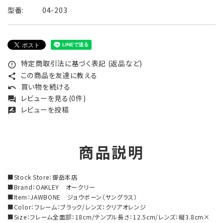
型番:
04-203
特定商取引法に基づく表記 (返品など)
error_outline
この商品を友達に教える
share
買い物を続ける
undo
レビューを見る(0件)
forum
レビューを投稿
rate_review
商品説明
■Stock Store：御岳本店
■Brand：OAKLEY オークリー
■Item：JAWBONE ジョウボーン（サングラス）
■Color：フレーム：ブラック/レンズ：クリアオレンジ
■Size：フレーム全面部：18cm/テンプル長さ：12.5cm/レンズ：縦3.8cm×