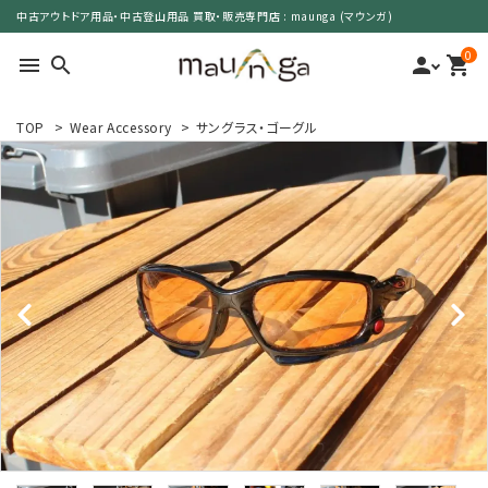
中古アウトドア用品・中古登山用品 買取・販売専門店 : maunga (マウンガ)
0
menu
search
person
shopping_cart
TOP
>
Wear Accessory
>
サングラス・ゴーグル
search
カテゴリーで選ぶ
サイズで選ぶ
特集で選ぶ
価格で選ぶ
買取案内