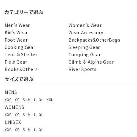
カテゴリーで選ぶ
Men's Wear
Women's Wear
Kid's Wear
Wear Accessory
Foot Wear
Backpacks＆OtherBags
Cooking Gear
Sleeping Gear
Tent ＆ Shelter
Camping Gear
Field Gear
Climb ＆ Alpine Gear
Books＆Others
River Sports
サイズで選ぶ
MENS
XXS
XS
S
M
L
XL
XXL
WOMENS
XXS
XS
S
M
L
XL
UNISEX
XXS
XS
S
M
L
XL