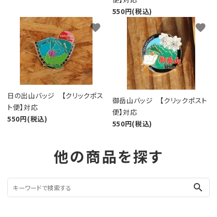
550円(税込)
favorite
favorite
日の出山バッジ 【クリックポス
御岳山バッジ 【クリックポスト
ト便】対応
便】対応
550円(税込)
550円(税込)
他の商品を探す
search