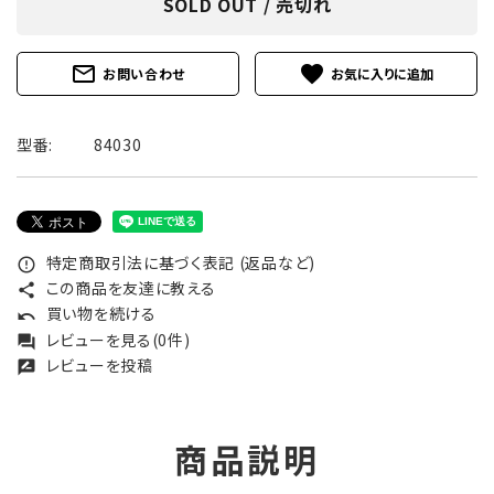
SOLD OUT / 売切れ
mail_outline
favorite
お問い合わせ
型番:
84030
特定商取引法に基づく表記 (返品など)
error_outline
この商品を友達に教える
share
買い物を続ける
undo
レビューを見る(0件)
forum
レビューを投稿
rate_review
商品説明