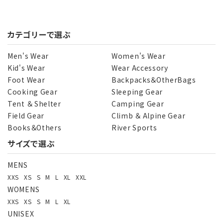
カテゴリーで選ぶ
Men's Wear
Women's Wear
Kid's Wear
Wear Accessory
Foot Wear
Backpacks＆OtherBags
Cooking Gear
Sleeping Gear
Tent ＆ Shelter
Camping Gear
Field Gear
Climb ＆ Alpine Gear
Books＆Others
River Sports
サイズで選ぶ
MENS
XXS
XS
S
M
L
XL
XXL
WOMENS
XXS
XS
S
M
L
XL
UNISEX