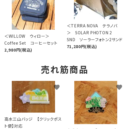
＜TERRA NOVA テラノバ
＞ SOLAR PHOTON 2
＜WILLOW ウィロー＞
SND ソーラーフォトン2サンド
Coffee Set コーヒーセット
71,280円(税込)
2,980円(税込)
売れ筋商品
favorite
favorite
高水三山バッジ 【クリックポス
ト便】対応