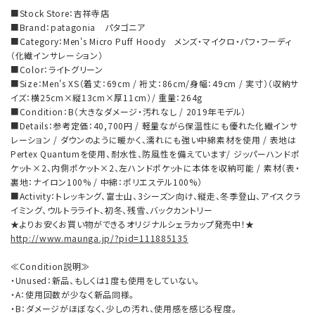
■Stock Store：吉祥寺店
■Brand：patagonia パタゴニア
■Category：Men's Micro Puff Hoody メンズ・マイクロ・パフ・フーディ
（化繊インサレーション）
■Color：ライトグリーン
■Size：Men's XS（着丈：69cm / 裄丈：86cm/身幅：49cm / 実寸）（収納サ
イズ：横25cm×縦13cm×厚11cm）/ 重量：264g
■Condition：B（大きなダメージ・汚れなし / 2019年モデル）
■Details：参考定価：40,700円 / 軽量ながら保温性にも優れた化繊インサ
レーション / ダウンのように暖かく、濡れにも強い中綿素材を使用 / 表地は
Pertex Quantumを使用、耐水性、防風性を備えています/ ジッパーハンドポ
ケット×2、内側ポケット×2、左ハンドポケットに本体を収納可能 / 素材（表・
裏地：ナイロン100% / 中綿：ポリエステル100%）
■Activity：トレッキング、富士山、3シーズン向け、縦走、冬季登山、アイスクラ
イミング、ウルトラライト、初冬、残雪、バックカントリー
★よりお安くお買い物ができるオリジナルシェラカップ発売中！★
http://www.maunga.jp/?pid=111885135
≪Condition説明≫
・Unused：新品、もしくは1度も使用をしていない。
・A：使用回数が少なく新品同様。
・B：ダメージがほぼなく、少しの汚れ、使用感を感じる程度。