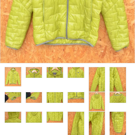
レンタル・修理
店舗情報
POLICY
INFORMATION
ACCOUNT MENU
ようこそ ゲスト 様
meeting_room
person
ログイン
新規会員登録