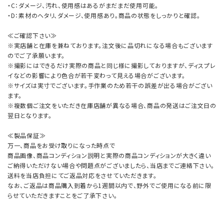
・C：ダメージ、汚れ、使用感はあるがまだまだ使用可能。
・D：素材のヘタリ、ダメージ、使用感あり。商品の状態をしっかりと確認。
≪ご確認下さい≫
※実店舗と在庫を兼ねております。注文後に品切れになる場合もございます
のでご了承願います。
※撮影にはできるだけ実際の商品と同じ様に撮影しておりますが、ディスプレ
イなどの影響により色合が若干変わって見える場合がございます。
※サイズは実寸でございます。手作業のため若干の誤差が出る場合がござい
ます。
※複数個ご注文をいただき在庫店舗が異なる場合、商品の発送はご注文日の
翌日となります。
≪製品保証≫
万一、商品をお受け取りになった時点で
商品画像、商品コンディション説明と実際の商品コンディションが大きく違い
ご納得いただけない場合や問題点がございましたら、当店までご連絡下さい。
送料を当店負担にてご返品対応をさせていただきます。
なお、ご返品は商品購入到着から1週間以内で、野外でご使用になる前に限
らせていただきますことをご了承下さい。