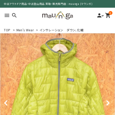
中古アウトドア用品・中古登山用品 買取・販売専門店 : maunga (マウンガ)
0
menu
search
person
shopping_cart
TOP
>
Men's Wear
>
インサレーション ダウン、化繊
search
カテゴリーで選ぶ
サイズで選ぶ
特集で選ぶ
価格で選ぶ
買取案内