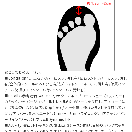
安としてお考え下さい。
■Condition：C（左右アッパーにスレ、汚れ有/左右ランドラバーにスレ、汚れ
有/全体的にソールのヘリ少し有/左右ミッドソールにスレ、汚れ有/付属イン
ソール欠損、B+インソール付、インソールの汚れ有）
■Details：参考定価：46,200円/テクニカルアプローチシューズメスカリート
のミッドカットバージョン/一般トレイル向けのソールを採用し、アプローチは
もちろん登山など、幅広く活躍します/フィット感に優れたラストを採用してい
ます/アッパー：耐水スエード1.7mm～1.9mm/ライニング：ゴアテックスブル
ーサイン/ソール：ビブラムRDynamis Trk
■Activity：登山、トレッキング、富士山、3シーズン向け、日帰り、バックパッキ
ング、ウォーキング、ハイキング、スピードハイク、キャンプ、フェス、デイリーユ