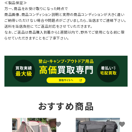
≪製品保証≫
万一、商品をお受け取りになった時点で
商品画像、商品コンディション説明と実際の商品コンディションが大きく違い
ご納得いただけない場合や問題点がございましたら、当店までご連絡下さい。
送料を当店負担にてご返品対応をさせていただきます。
なお、ご返品は商品購入到着から1週間以内で、野外でご使用になる前に限
らせていただきますことをご了承下さい。
おすすめ商品
favorite
favorite