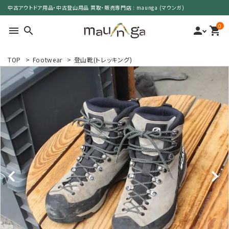
中古アウトドア用品・中古登山用品 買取・販売専門店 : maunga (マウンガ)
0
menu
search
person
shopping_cart
TOP
>
Footwear
>
登山靴(トレッキング)
search
カテゴリーで選ぶ
サイズで選ぶ
特集で選ぶ
価格で選ぶ
買取案内