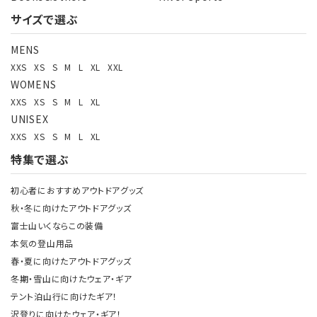
サイズで選ぶ
MENS
XXS
XS
S
M
L
XL
XXL
WOMENS
XXS
XS
S
M
L
XL
UNISEX
XXS
XS
S
M
L
XL
特集で選ぶ
初心者におすすめアウトドアグッズ
秋・冬に向けたアウトドアグッズ
富士山いくならこの装備
本気の登山用品
春・夏に向けたアウトドアグッズ
冬期・雪山に向けたウェア・ギア
テント泊山行に向けたギア！
沢登りに向けたウェア・ギア！