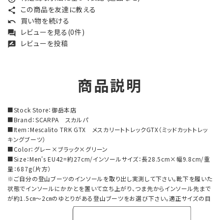
この商品を友達に教える
share
買い物を続ける
undo
レビューを見る(0件)
forum
レビューを投稿
rate_review
商品説明
■Stock Store：御岳本店
■Brand：SCARPA スカルパ
■Item：Mescalito TRK GTX メスカリートトレックGTX（ミッドカットトレッ
キングブーツ）
■Color：グレー×ブラック×グリーン
■Size：Men's EU42=約27cm/インソールサイズ：長28.5cm×幅9.8cm/重
量：687g（片方）
※ご自分の登山ブーツのインソールを取り出し実測して下さい。靴下を履いた
状態でインソールにかかとを置いて立ち上がり、つま先からインソール先まで
が約1.5㎝～2㎝のゆとりがある登山ブーツをお選び下さい。適正サイズの目