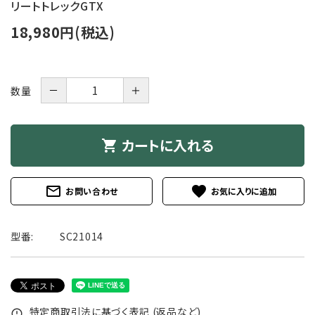
リートトレックGTX
18,980円(税込)
－
＋
数量
カートに入れる
shopping_cart
mail_outline
favorite
お問い合わせ
型番:
SC21014
特定商取引法に基づく表記 (返品など)
error_outline