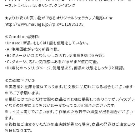
ース、トラベル、ボルダリング、クライミング
★よりお安くお買い物ができるオリジナルシェラカップ発売中！★
http://www.maunga.jp/?pid=111885135
≪Condition説明≫
・Unused：新品、もしくは1度も使用をしていない。
・A：使用回数が少なく新品同様。
・B：ダメージがほぼなく、少しの汚れ、使用感を感じる程度。
・C：ダメージ、汚れ、使用感はあるがまだまだ使用可能。
・D：素材のヘタリ、ダメージ、使用感あり。商品の状態をしっかりと確認。
≪ご確認下さい≫
※実店舗と在庫を兼ねております。注文後に品切れになる場合もございます
のでご了承願います。
※撮影にはできるだけ実際の商品と同じ様に撮影しておりますが、ディスプレ
イなどの影響により色合が若干変わって見える場合がございます。
※サイズは実寸でございます。手作業のため若干の誤差が出る場合がござい
ます。
※複数個ご注文をいただき在庫店舗が異なる場合、商品の発送はご注文日の
翌日となります。