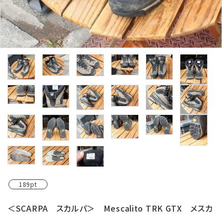
レンタル・修理
店舗情報
POLICY
INFORMATION
ACCOUNT MENU
ようこそ ゲスト 様
meeting_room
person
ログイン
新規会員登録
189pt
＜SCARPA スカルパ＞ Mescalito TRK GTX メスカ