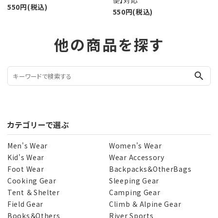
550円(税込)
550円(税込)
他の商品を探す
search
カテゴリーで選ぶ
Men's Wear
Women's Wear
Kid's Wear
Wear Accessory
Foot Wear
Backpacks＆OtherBags
Cooking Gear
Sleeping Gear
Tent ＆ Shelter
Camping Gear
Field Gear
Climb ＆ Alpine Gear
Books＆Others
River Sports