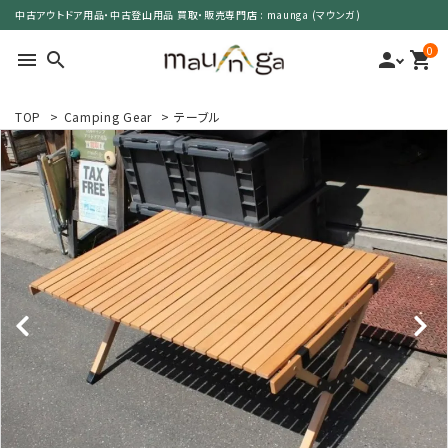
中古アウトドア用品・中古登山用品 買取・販売専門店 : maunga (マウンガ)
0
menu
search
person
shopping_cart
TOP
>
Camping Gear
>
テーブル
search
カテゴリーで選ぶ
サイズで選ぶ
特集で選ぶ
価格で選ぶ
買取案内