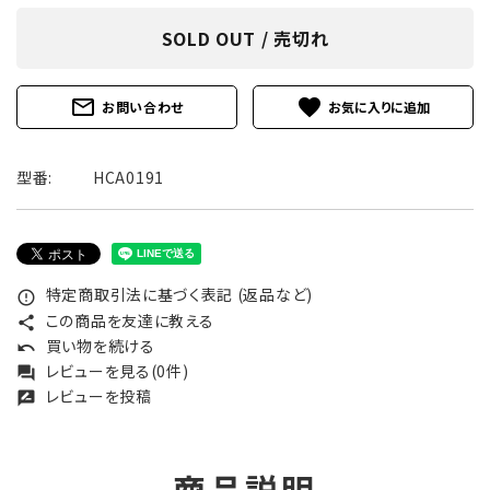
SOLD OUT / 売切れ
mail_outline
favorite
お問い合わせ
型番:
HCA0191
特定商取引法に基づく表記 (返品など)
error_outline
この商品を友達に教える
share
買い物を続ける
undo
レビューを見る(0件)
forum
レビューを投稿
rate_review