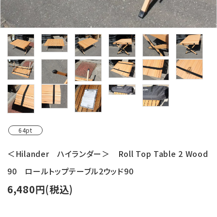
レンタル・修理
店舗情報
POLICY
INFORMATION
ACCOUNT MENU
ようこそ ゲスト 様
64pt
meeting_room
person
ログイン
新規会員登録
＜Hilander ハイランダー＞ Roll Top Table 2 Wood
90 ロールトップテーブル2ウッド90
6,480円(税込)