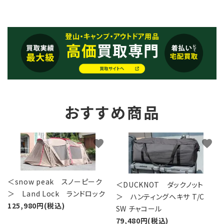
おすすめ商品
favorite
favorite
＜snow peak スノーピーク
＜DUCKNOT ダックノット
＞ Land Lock ランドロック
＞ ハンティングヘキサ T/C
125,980円(税込)
SW チャコール
79,480円(税込)