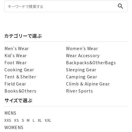
search
カテゴリーで選ぶ
Men's Wear
Women's Wear
Kid's Wear
Wear Accessory
Foot Wear
Backpacks＆OtherBags
Cooking Gear
Sleeping Gear
Tent ＆ Shelter
Camping Gear
Field Gear
Climb ＆ Alpine Gear
Books＆Others
River Sports
サイズで選ぶ
MENS
XXS
XS
S
M
L
XL
XXL
WOMENS