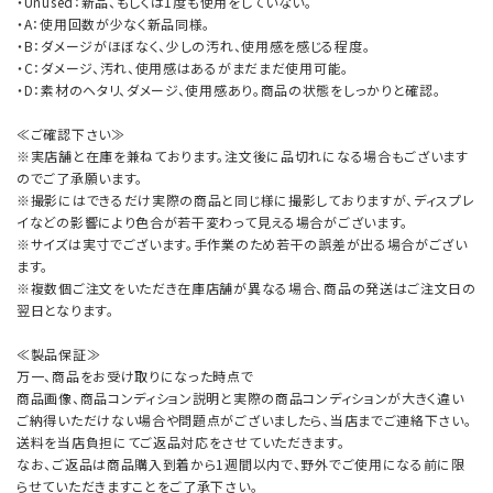
・Unused：新品、もしくは1度も使用をしていない。
・A：使用回数が少なく新品同様。
・B：ダメージがほぼなく、少しの汚れ、使用感を感じる程度。
・C：ダメージ、汚れ、使用感はあるがまだまだ使用可能。
・D：素材のヘタリ、ダメージ、使用感あり。商品の状態をしっかりと確認。
≪ご確認下さい≫
※実店舗と在庫を兼ねております。注文後に品切れになる場合もございます
のでご了承願います。
※撮影にはできるだけ実際の商品と同じ様に撮影しておりますが、ディスプレ
イなどの影響により色合が若干変わって見える場合がございます。
※サイズは実寸でございます。手作業のため若干の誤差が出る場合がござい
ます。
※複数個ご注文をいただき在庫店舗が異なる場合、商品の発送はご注文日の
翌日となります。
≪製品保証≫
万一、商品をお受け取りになった時点で
商品画像、商品コンディション説明と実際の商品コンディションが大きく違い
ご納得いただけない場合や問題点がございましたら、当店までご連絡下さい。
送料を当店負担にてご返品対応をさせていただきます。
なお、ご返品は商品購入到着から1週間以内で、野外でご使用になる前に限
らせていただきますことをご了承下さい。