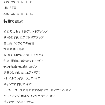
XXS
XS
S
M
L
XL
UNISEX
XXS
XS
S
M
L
XL
特集で選ぶ
初心者におすすめアウトドアグッズ
秋・冬に向けたアウトドアグッズ
富士山いくならこの装備
本気の登山用品
春・夏に向けたアウトドアグッズ
冬期・雪山に向けたウェア・ギア
テント泊山行に向けたギア！
沢登りに向けたウェア・ギア！
トレイルラン向けウェア・ギア！
キャンプに向けたギア！
デイリーユースにもおすすめなアウトドアウェア・ギア
クライミング・ボルダリング用ウェア・ギア
ヴィンテージなアイテム