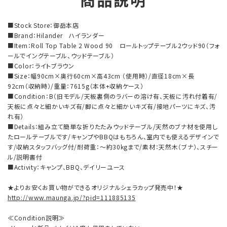
商品説明
■Stock Store：御岳本店
■Brand：Hilander ハイランダー
■Item：Roll Top Table 2 Wood 90 ロールトップテーブル2ウッド90（フォ
ールでイングテーブル、ウッドテーブル）
■Color：ライトブラウン
■Size：幅90cm×奥行60cm×高43cm （使用時）/直径18cm×長
92cm（収納時）/重量：7615g（本体+収納ケース）
■Condition：B（旧モデル/天板裏側のラバーの溶け有、天板に汚れ付着有/
天板に点々と細かいキズ有/脚に点々と細かいキズ有/接地パーツにキズ、汚
れ有）
■Details：組み立て簡単な折りたたみウッドテーブル/天然のブナ材を使用し
たロールテーブルです/キャンプやBBQはもちろん、室内でも使えるデザインで
す/収納スタッフバッグ付/耐荷重：～約30kgまで/素材：天然木（ブナ）、スチー
ル/説明書付
■Activity：キャンプ、BBQ、デイリーユース
★よりお安くお買い物ができるオリジナルシェラカップ発売中！★
http://www.maunga.jp/?pid=111885135
≪Condition説明≫