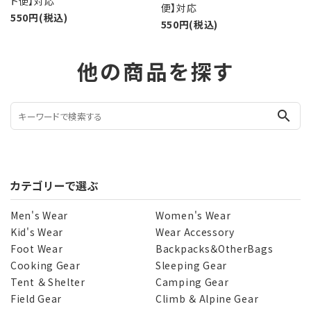
ト便】対応
便】対応
550円(税込)
550円(税込)
他の商品を探す
search
カテゴリーで選ぶ
Men's Wear
Women's Wear
Kid's Wear
Wear Accessory
Foot Wear
Backpacks＆OtherBags
Cooking Gear
Sleeping Gear
Tent ＆ Shelter
Camping Gear
Field Gear
Climb ＆ Alpine Gear