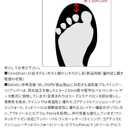
安としてお考え下さい。
■Condition：A（旧モデル/点々と細かいキズ少し有/新品同様/室内試し履き
程度の状態）
■Details：参考定価：80,300円/雪山登山に対応する高性能アルパインブー
ツ/アッパーは、防水加工を施した2.6〜2.8mm厚の堅牢なペルワンガーレザ
ーを贅沢に使用しています/足首まわりはコーデュラナイロンを部分使いし、
柔軟性を高め、ライニングは保温性に優れたゴアテックスインシュレーテッド
コンフォート、ミッドソールは衝撃吸収性に優れる2レイヤー構造のポリウレタ
ン、アウトソールにビブラム Peniaを採用し、歩行性能も強化しています/ワン
タッチアイゼン対応/アッパー：ペルワンガーレザー/ライニング：ゴアテックス
インシュレーテッドコンフォート/ソール：ビブラムPenia/ミッドソール：PU/フ