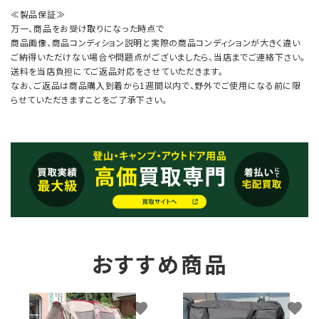
≪製品保証≫
万一、商品をお受け取りになった時点で
商品画像、商品コンディション説明と実際の商品コンディションが大きく違い
ご納得いただけない場合や問題点がございましたら、当店までご連絡下さい。
送料を当店負担にてご返品対応をさせていただきます。
なお、ご返品は商品購入到着から1週間以内で、野外でご使用になる前に限
らせていただきますことをご了承下さい。
おすすめ商品
favorite
favorite