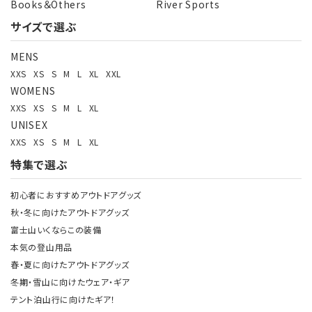
Books＆Others
River Sports
サイズで選ぶ
MENS
XXS
XS
S
M
L
XL
XXL
WOMENS
XXS
XS
S
M
L
XL
UNISEX
XXS
XS
S
M
L
XL
特集で選ぶ
初心者におすすめアウトドアグッズ
秋・冬に向けたアウトドアグッズ
富士山いくならこの装備
本気の登山用品
春・夏に向けたアウトドアグッズ
冬期・雪山に向けたウェア・ギア
テント泊山行に向けたギア！