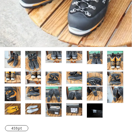
レンタル・修理
店舗情報
POLICY
INFORMATION
ACCOUNT MENU
ようこそ ゲスト 様
meeting_room
person
ログイン
新規会員登録
459pt