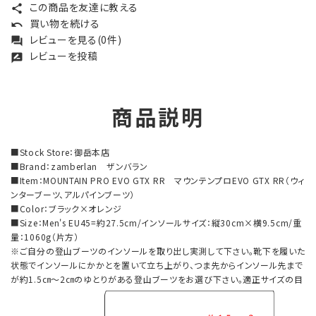
この商品を友達に教える
share
買い物を続ける
undo
レビューを見る(0件)
forum
レビューを投稿
rate_review
商品説明
■Stock Store：御岳本店
■Brand：zamberlan ザンバラン
■Item：MOUNTAIN PRO EVO GTX RR マウンテンプロEVO GTX RR（ウィ
ンターブーツ、アルパインブーツ）
■Color：ブラック×オレンジ
■Size：Men's EU45=約27.5cm/インソールサイズ：縦30cm×横9.5cm/重
量：1060g（片方）
※ご自分の登山ブーツのインソールを取り出し実測して下さい。靴下を履いた
状態でインソールにかかとを置いて立ち上がり、つま先からインソール先まで
が約1.5㎝～2㎝のゆとりがある登山ブーツをお選び下さい。適正サイズの目