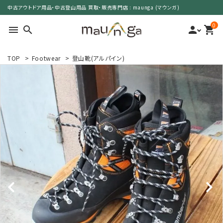
中古アウトドア用品・中古登山用品 買取・販売専門店 : maunga (マウンガ)
0
menu
search
person
shopping_cart
TOP
>
Footwear
>
登山靴(アルパイン)
search
カテゴリーで選ぶ
サイズで選ぶ
特集で選ぶ
価格で選ぶ
買取案内