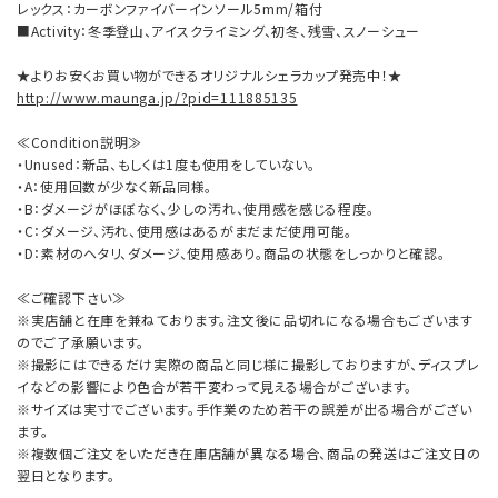
レックス：カーボンファイバーインソール5mm/箱付
■Activity：冬季登山、アイスクライミング、初冬、残雪、スノーシュー
★よりお安くお買い物ができるオリジナルシェラカップ発売中！★
http://www.maunga.jp/?pid=111885135
≪Condition説明≫
・Unused：新品、もしくは1度も使用をしていない。
・A：使用回数が少なく新品同様。
・B：ダメージがほぼなく、少しの汚れ、使用感を感じる程度。
・C：ダメージ、汚れ、使用感はあるがまだまだ使用可能。
・D：素材のヘタリ、ダメージ、使用感あり。商品の状態をしっかりと確認。
≪ご確認下さい≫
※実店舗と在庫を兼ねております。注文後に品切れになる場合もございます
のでご了承願います。
※撮影にはできるだけ実際の商品と同じ様に撮影しておりますが、ディスプレ
イなどの影響により色合が若干変わって見える場合がございます。
※サイズは実寸でございます。手作業のため若干の誤差が出る場合がござい
ます。
※複数個ご注文をいただき在庫店舗が異なる場合、商品の発送はご注文日の
翌日となります。