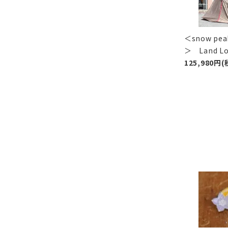
＜snow p
＞ Land 
125,980円(