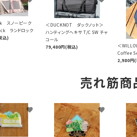
eak スノーピーク
＜DUCKNOT ダックノット＞
Lock ランドロック
ハンティングヘキサ T/C SW チャ
税込)
コール
＜WIL
79,480円(税込)
Coffee
2,980円
売れ筋商
favorite
favorite