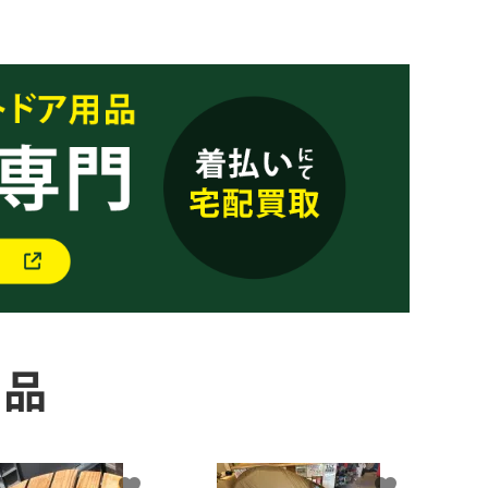
商品
favorite
favorite