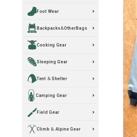
Foot Wear
買取案内
Backpacks＆OtherBags
レンタル・修理
Cooking Gear
店舗情報
POLICY
Sleeping Gear
INFORMATION
Tent ＆ Shelter
ACCOUNT MENU
Camping Gear
ようこそ ゲスト 様
Field Gear
meeting_room
person
ログイン
新規会員登録
Climb ＆ Alpine Gear