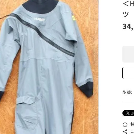
＜
XXS
XS
S
M
L
XL
OtherBags
春・夏に向けたアウトド
ツ
Cooking Gear
ッズ
Sleeping Gear
冬期・雪山に向けたウェ
34
Tent ＆ Shelter
ギア
Camping Gear
テント泊山行に向けた
Field Gear
ア！
Climb ＆ Alpine
沢登りに向けたウェア・
Gear
ア！
Books＆Others
トレイルラン向けウェア
River Sports
ア！
キャンプに向けたギア！
型番:
特
error_outline
こ
share