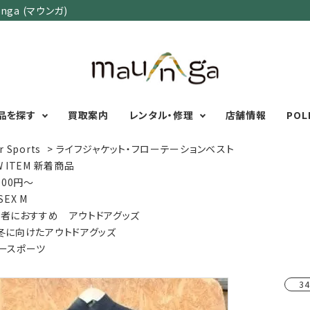
ga (マウンガ)
品を探す
買取案内
レンタル・修理
店舗情報
POL
r Sports
>
ライフジャケット・フローテーションベスト
W ITEM 新着商品
,000円～
カテゴリーで選ぶ
サイズで選ぶ
特集で選ぶ
SEX M
者におすすめ アウトドアグッズ
Men's Wear
MENS
初心者におすすめアウ
冬に向けたアウトドアグッズ
Women's Wear
XXS
XS
S
M
L
XL
XXL
アグッズ
ースポーツ
Kid's Wear
秋・冬に向けたアウトド
WOMENS
Wear Accessory
ッズ
XXS
XS
S
M
L
XL
34
Foot Wear
富士山いくならこの装
UNISEX
Backpacks＆
本気の登山用品