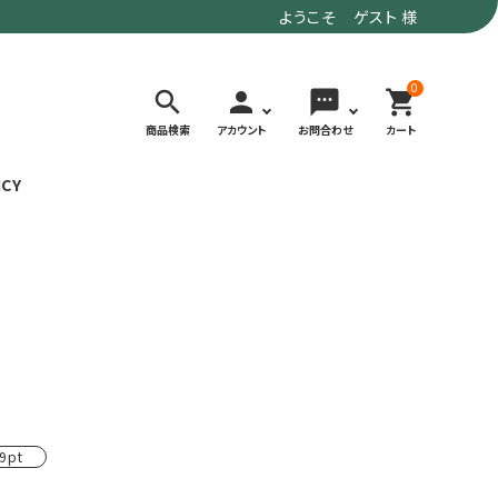
ようこそ ゲスト 様
0
search
person
sms
shopping_cart
商品検索
アカウント
お問合わせ
カート
ICY
検索する
価格で選ぶ
トド
デイリーユースにもおすすめなアウトドア
～9,900円
ウェア・ギア
10,000～
アグ
クライミング・ボルダリング用ウェア・ギア
19,990円
ヴィンテージなアイテム
20,000円～
9pt
備
ウルトラライト系
リバースポーツ