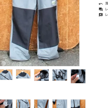
買
undo
レ
forum
レ
rate_review