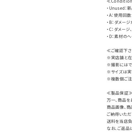
≪Conditi
・Unused
・A：使用回
・B：ダメー
・C：ダメー
・D：素材の
≪ご確認下さ
※実店舗と在
※撮影にはで
※サイズは実
※複数個ご注
≪製品保証
万一、商品を
商品画像、商
ご納得いただ
送料を当店負
なお、ご返品