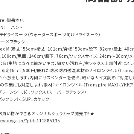
tore：御岳本店
HANT ハント
マルチドライスーツ（ウォータースポーツ向けドライスーツ）
グレー×ブラック
isex M（着丈：55cm/裄丈：101cm/身幅：53cm/股下：82cm/股上：40
：109cm/尻囲：140cm/股下：76cm/ソックスサイズ：24cm～26cm
tion：B（生地に点々と細かいキズ、細かい汚れ有/右ソックス上部付近に
s：参考定価：71,500円/優れた防水防風透湿素材のナイロンツイル（Tran
外へ放出します/内側にサスペンダーを備え、細かなサイズ調節に対応しま
作業にも対応します/素材：ナイロンツイル（Transpire MAX）、YK
プレーンシール）、ソックス（スーパーラテックス）
y：パックラフト、SUP、カヤック
お買い物ができるオリジナルシェラカップ発売中！★
.maunga.jp/?pid=111885135