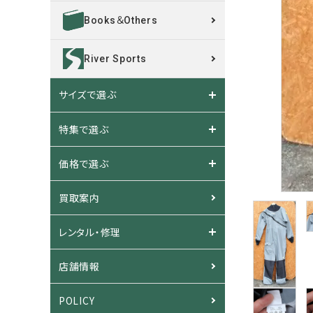
Books＆Others
River Sports
サイズで選ぶ
特集で選ぶ
価格で選ぶ
買取案内
レンタル・修理
店舗情報
POLICY