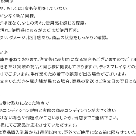
on説明≫
：新品、もしくは1度も使用をしていない。
数が少なく新品同様。
ジがほぼなく、少しの汚れ、使用感を感じる程度。
ジ、汚れ、使用感はあるがまだまだ使用可能。
ヘタリ、ダメージ、使用感あり。商品の状態をしっかりと確認。
い≫
庫を兼ねております。注文後に品切れになる場合もございますのでご了承
きるだけ実際の商品と同じ様に撮影しておりますが、ディスプレイなどの
寸でございます。手作業のため若干の誤差が出る場合がございます。
文をいただき在庫店舗が異なる場合、商品の発送はご注文日の翌日とな
≫
お受け取りになった時点で
品コンディション説明と実際の商品コンディションが大きく違い
けない場合や問題点がございましたら、当店までご連絡下さい。
担にてご返品対応をさせていただきます。
は商品購入到着から1週間以内で、野外でご使用になる前に限らせていた