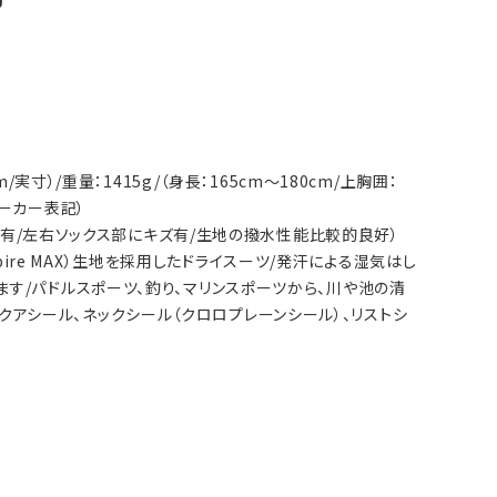
cm/実寸）/重量：1415g/（身長：165cm～180cm/上胸囲：
/メーカー表記）
スレ有/左右ソックス部にキズ有/生地の撥水性能比較的良好）
spire MAX）生地を採用したドライスーツ/発汗による湿気はし
す/パドルスポーツ、釣り、マリンスポーツから、川や池の清
Kアクアシール、ネックシール（クロロプレーンシール）、リストシ