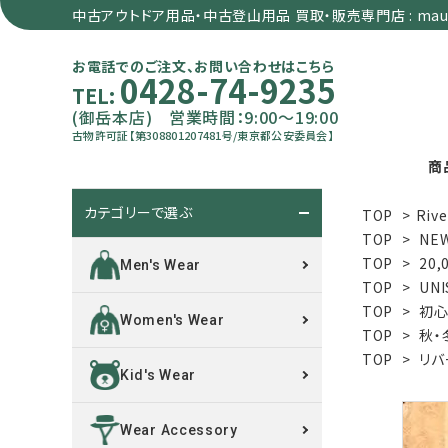
中古アウトドア用品・中古登山用品 買取・販売専門店 : maun
お電話でのご注文、お問い合わせはこちら
0428-74-9235
TEL:
(御岳本店) 営業時間：9:00～19:00
古物許可証【第308801207481号/東京都公安委員会】
商
カテゴリーで選ぶ
TOP
>
Rive
search
TOP
>
NE
TOP
>
20
Men's Wear
TOP
>
UNI
カテゴリーで選ぶ
TOP
>
初心
Women's Wear
TOP
>
秋・
サイズで選ぶ
TOP
>
リバ
Kid's Wear
特集で選ぶ
Wear Accessory
価格で選ぶ