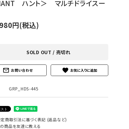
HANT ハント＞ マルチドライスー
アグ
ミリタリーライン・ミリタリー
ア・
,980円(税込)
ギ
ギ
SOLD OUT / 売切れ
・ギ
mail_outline
favorite
お問い合わせ
GRP_HDS-445
定商取引法に基づく表記 (返品など)
の商品を友達に教える