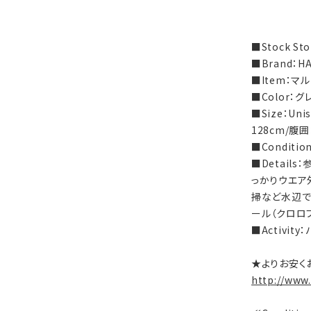
■Stock S
■Brand：
■Item：
■Color：
■Size：Un
128cm/腹囲
■Condi
■Detail
っかりウエア
掃など水辺での
ール（クロロ
■Activit
★よりお安く
http://www