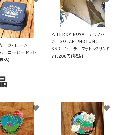
＜TERRA NOVA テラノバ
＞ SOLAR PHOTON 2
LOW ウィロー＞
SND ソーラーフォトン2サンド
 Set コーヒーセット
71,280円(税込)
(税込)
品
favorite
favorite