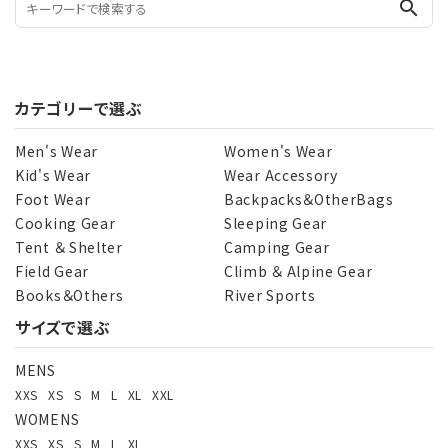
search
カテゴリーで選ぶ
Men's Wear
Women's Wear
Kid's Wear
Wear Accessory
Foot Wear
Backpacks＆OtherBags
Cooking Gear
Sleeping Gear
Tent ＆ Shelter
Camping Gear
Field Gear
Climb ＆ Alpine Gear
Books＆Others
River Sports
サイズで選ぶ
MENS
XXS
XS
S
M
L
XL
XXL
WOMENS
XXS
XS
S
M
L
XL