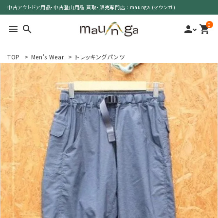
中古アウトドア用品・中古登山用品 買取・販売専門店 : maunga (マウンガ)
0
menu
search
person
shopping_cart
TOP
>
Men's Wear
>
トレッキングパンツ
search
カテゴリーで選ぶ
サイズで選ぶ
特集で選ぶ
価格で選ぶ
買取案内