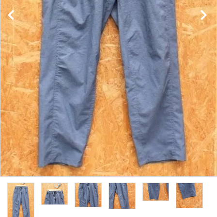
レンタル・修理
店舗情報
POLICY
INFORMATION
ACCOUNT MENU
ようこそ ゲスト 様
meeting_room
person
ログイン
新規会員登録