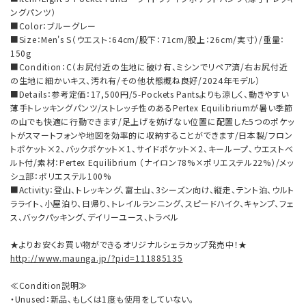
ングパンツ）
■Color：ブルーグレー
■Size：Men's S（ウエスト：64cm/股下：71cm/股上：26cm/実寸）/重量：
150g
■Condition：C（お尻付近の生地に破け有、ミシンでリペア済/右お尻付近
の生地に細かいキス、汚れ有/その他状態概ね良好/2024年モデル）
■Details：参考定価：17,500円/5-Pockets Pantsよりも涼しく、動きやすい
薄手トレッキングパンツ/ストレッチ性のあるPertex Equilibriumが暑い季節
の山でも快適に行動できます/足上げを妨げない位置に配置した5つのポケッ
トがスマートフォンや地図を効率的に収納することができます/日本製/フロン
トポケット×2、バックポケット×1、サイドポケット×2、キーループ、ウエストベ
ルト付/素材：Pertex Equilibrium （ナイロン78%×ポリエステル22%）/メッ
シュ部：ポリエステル100%
■Activity：登山、トレッキング、富士山、3シーズン向け、縦走、テント泊、ウルト
ラライト、小屋泊り、日帰り、トレイルランニング、スピードハイク、キャンプ、フェ
ス、バックパッキング、デイリーユース、トラベル
★よりお安くお買い物ができるオリジナルシェラカップ発売中！★
http://www.maunga.jp/?pid=111885135
≪Condition説明≫
・Unused：新品、もしくは1度も使用をしていない。