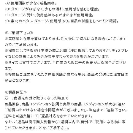
・A：使用回数が少なく新品同様。
・B：ダメージがほぼなく、少しの汚れ、使用感を感じる程度。
・C：ダメージ、汚れ、使用感はあるがまだまだ使用可能。
・D：素材のヘタリ、ダメージ、使用感あり。商品の状態をしっかりと確認。
≪ご確認下さい≫
※実店舗と在庫を兼ねております。注文後に品切れになる場合もございます
のでご了承願います。
※撮影にはできるだけ実際の商品と同じ様に撮影しておりますが、ディスプレ
イなどの影響により色合が若干変わって見える場合がございます。
※サイズは実寸でございます。手作業のため若干の誤差が出る場合がござい
ます。
※複数個ご注文をいただき在庫店舗が異なる場合、商品の発送はご注文日の
翌日となります。
≪製品保証≫
万一、商品をお受け取りになった時点で
商品画像、商品コンディション説明と実際の商品コンディションが大きく違い
ご納得いただけない場合や問題点がございましたら、当店までご連絡下さい。
送料を当店負担にてご返品対応をさせていただきます。
なお、ご返品は商品購入到着から1週間以内で、野外でご使用になる前に限
らせていただきますことをご了承下さい。