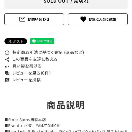
SOLD OUT / 売切れ
mail_outline
favorite
お問い合わせ
特定商取引法に基づく表記 (返品など)
error_outline
この商品を友達に教える
share
買い物を続ける
undo
レビューを見る(0件)
forum
レビューを投稿
rate_review
商品説明
■Stock Store：御岳本店
■Brand：山と道 YAMATOMICHI
■Item：Light 5-Pocket Pants ライトファイブポケットパンツ（薄手トレッキ