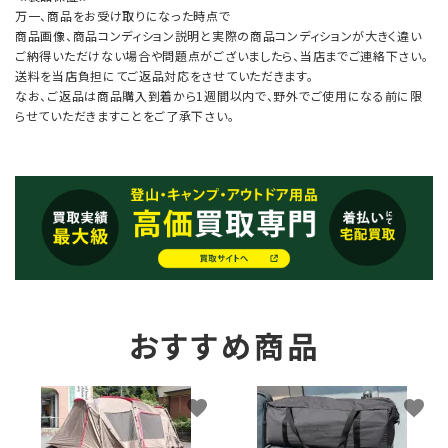
万一、商品をお受け取りになった時点で
商品画像、商品コンディション説明と実際の商品コンディションが大きく違い
ご納得いただけない場合や問題点がございましたら、当店までご連絡下さい。
送料を当店負担にてご返品対応をさせていただきます。
なお、ご返品は商品購入到着から1週間以内で、野外でご使用になる前に限
らせていただきますことをご了承下さい。
おすすめ商品
favorite
favorite