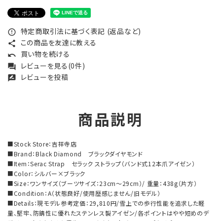
特定商取引法に基づく表記 (返品など)
error_outline
この商品を友達に教える
share
買い物を続ける
undo
レビューを見る(0件)
forum
レビューを投稿
rate_review
商品説明
■Stock Store：吉祥寺店
■Brand：Black Diamond ブラックダイヤモンド
■Item：Serac Strap セラック ストラップ（バンド式12本爪アイゼン）
■Color：シルバー×ブラック
■Size：ワンサイズ（ブーツサイズ：23cm～29cm）/ 重量：438g（片方）
■Condition：A（状態良好/使用歴感じません/旧モデル）
■Details：現モデル参考定価：29,810円/雪上での歩行性能を追求した軽
量、堅牢、防錆性に優れたステンレス製アイゼン/各ポイントはやや短めのデ