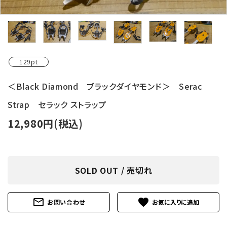
レンタル・修理
店舗情報
POLICY
129pt
INFORMATION
＜Black Diamond ブラックダイヤモンド＞ Serac
Strap セラック ストラップ
ACCOUNT MENU
ようこそ ゲスト 様
12,980円(税込)
meeting_room
person
ログイン
新規会員登録
SOLD OUT / 売切れ
mail_outline
favorite
お問い合わせ