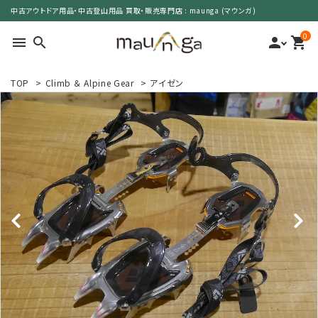
中古アウトドア用品・中古登山用品 買取・販売専門店 : maunga (マウンガ)
0
menu
search
person
shopping_cart
TOP
>
Climb ＆ Alpine Gear
>
アイゼン
search
カテゴリーで選ぶ
サイズで選ぶ
特集で選ぶ
価格で選ぶ
買取案内