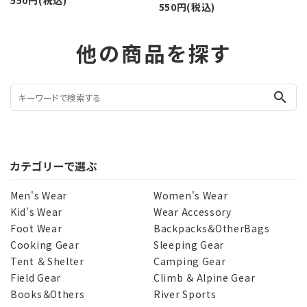
550円(税込)
550円(税込)
他の商品を探す
search
カテゴリーで選ぶ
Men's Wear
Women's Wear
Kid's Wear
Wear Accessory
Foot Wear
Backpacks＆OtherBags
Cooking Gear
Sleeping Gear
Tent ＆ Shelter
Camping Gear
Field Gear
Climb ＆ Alpine Gear
Books＆Others
River Sports