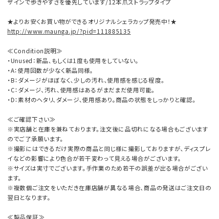
ザインで歩きやすさを優先しています/12本爪ストラップタイプ
★よりお安くお買い物ができるオリジナルシェラカップ発売中！★
http://www.maunga.jp/?pid=111885135
≪Condition説明≫
・Unused：新品、もしくは1度も使用をしていない。
・A：使用回数が少なく新品同様。
・B：ダメージがほぼなく、少しの汚れ、使用感を感じる程度。
・C：ダメージ、汚れ、使用感はあるがまだまだ使用可能。
・D：素材のヘタリ、ダメージ、使用感あり。商品の状態をしっかりと確認。
≪ご確認下さい≫
※実店舗と在庫を兼ねております。注文後に品切れになる場合もございます
のでご了承願います。
※撮影にはできるだけ実際の商品と同じ様に撮影しておりますが、ディスプレ
イなどの影響により色合が若干変わって見える場合がございます。
※サイズは実寸でございます。手作業のため若干の誤差が出る場合がござい
ます。
※複数個ご注文をいただき在庫店舗が異なる場合、商品の発送はご注文日の
翌日となります。
≪製品保証≫