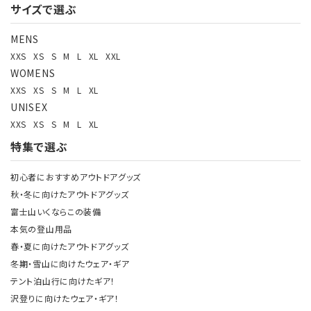
サイズで選ぶ
MENS
XXS
XS
S
M
L
XL
XXL
WOMENS
XXS
XS
S
M
L
XL
UNISEX
XXS
XS
S
M
L
XL
特集で選ぶ
初心者におすすめアウトドアグッズ
秋・冬に向けたアウトドアグッズ
富士山いくならこの装備
本気の登山用品
春・夏に向けたアウトドアグッズ
冬期・雪山に向けたウェア・ギア
テント泊山行に向けたギア！
沢登りに向けたウェア・ギア！