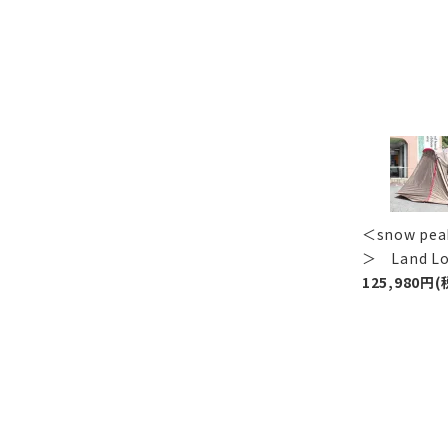
＜snow p
＞ Land 
125,980円(