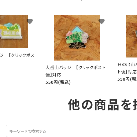
favorite
favorite
ジ 【クリックポス
日の出山
大岳山バッジ 【クリックポスト
ト便】対応
便】対応
550円(税
550円(税込)
他の商品を