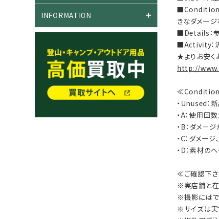
■Condi
INFORMATION
きなダメージ
■Detail
■Activi
★よりお安く
http://www
≪Conditi
・Unused
・A：使用回
・B：ダメー
・C：ダメー
・D：素材の
≪ご確認下さ
※実店舗と在
※撮影にはで
※サイズは実