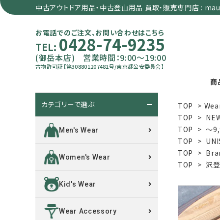
中古アウトドア用品・中古登山用品 買取・販売専門店 : maun
お電話でのご注文、お問い合わせはこちら
0428-74-9235
TEL:
(御岳本店) 営業時間：9:00～19:00
古物許可証【第308801207481号/東京都公安委員会】
商
カテゴリーで選ぶ
TOP
>
Wea
search
TOP
>
NE
TOP
>
～9
Men's Wear
TOP
>
UNI
カテゴリーで選ぶ
TOP
>
Bra
Women's Wear
TOP
>
沢登
サイズで選ぶ
Kid's Wear
特集で選ぶ
Wear Accessory
価格で選ぶ