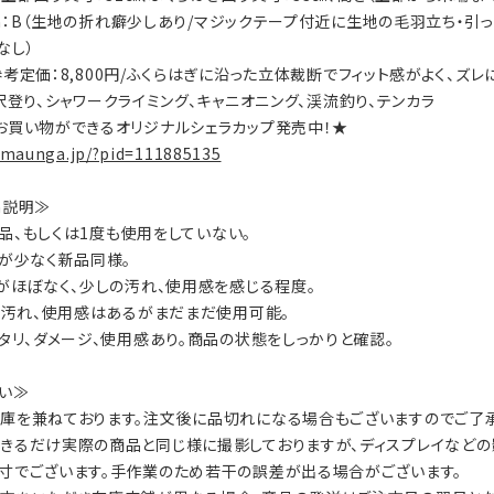
tion：B（生地の折れ癖少しあり/マジックテープ付近に生地の毛羽立ち・
なし）
s：参考定価：8,800円/ふくらはぎに沿った立体裁断でフィット感がよく、ズ
ty：沢登り、シャワークライミング、キャニオニング、渓流釣り、テンカラ
お買い物ができるオリジナルシェラカップ発売中！★
.maunga.jp/?pid=111885135
on説明≫
：新品、もしくは1度も使用をしていない。
数が少なく新品同様。
ジがほぼなく、少しの汚れ、使用感を感じる程度。
ジ、汚れ、使用感はあるがまだまだ使用可能。
ヘタリ、ダメージ、使用感あり。商品の状態をしっかりと確認。
い≫
庫を兼ねております。注文後に品切れになる場合もございますのでご了承
きるだけ実際の商品と同じ様に撮影しておりますが、ディスプレイなどの
寸でございます。手作業のため若干の誤差が出る場合がございます。