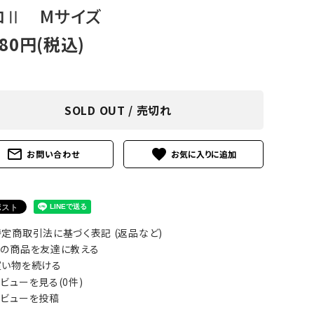
ロⅡ Mサイズ
アグ
ミリタリーライン・ミリタリー
580円(税込)
ア・
ギ
SOLD OUT / 売切れ
ギ
・ギ
mail_outline
favorite
お問い合わせ
定商取引法に基づく表記 (返品など)
の商品を友達に教える
い物を続ける
ビューを見る(0件)
ビューを投稿