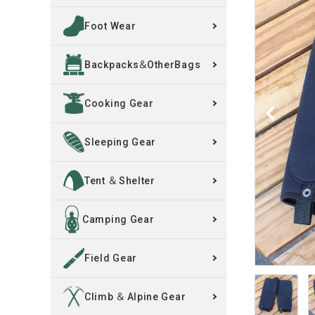
Foot Wear
買取案内
Backpacks＆OtherBags
レンタル・修理
Cooking Gear
店舗情報
POLICY
Sleeping Gear
INFORMATION
Tent ＆ Shelter
ACCOUNT MENU
Camping Gear
ようこそ ゲスト 様
Field Gear
meeting_room
person
ログイン
新規会員登録
Climb ＆ Alpine Gear