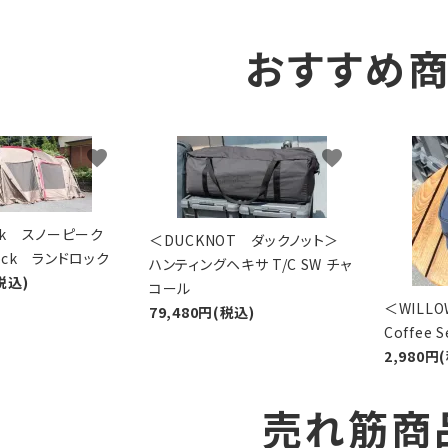
おすすめ
favorite
favorite
eak スノーピーク
＜DUCKNOT ダックノット＞
Lock ランドロック
ハンティングヘキサ T/C SW チャ
税込)
コール
＜WIL
79,480円(税込)
Coffee
2,980円
売れ筋商