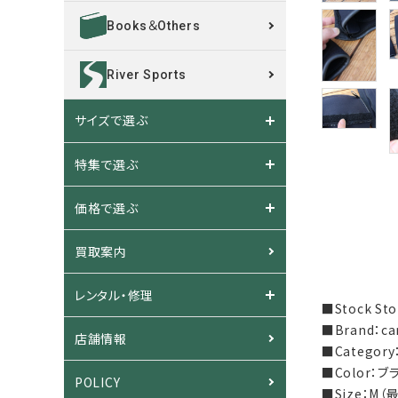
Books＆Others
River Sports
サイズで選ぶ
特集で選ぶ
価格で選ぶ
買取案内
レンタル・修理
■Stock S
■Brand：c
店舗情報
■Catego
■Color：ブ
POLICY
■Size：M