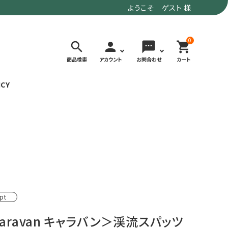
ようこそ ゲスト 様
0
search
person
sms
shopping_cart
商品検索
アカウント
お問合わせ
カート
ICY
検索する
価格で選ぶ
トド
デイリーユースにもおすすめなアウトドア
～9,900円
ウェア・ギア
10,000～
アグ
クライミング・ボルダリング用ウェア・ギア
19,990円
pt
ヴィンテージなアイテム
20,000円～
備
ウルトラライト系
aravan キャラバン＞渓流スパッツ
リバースポーツ