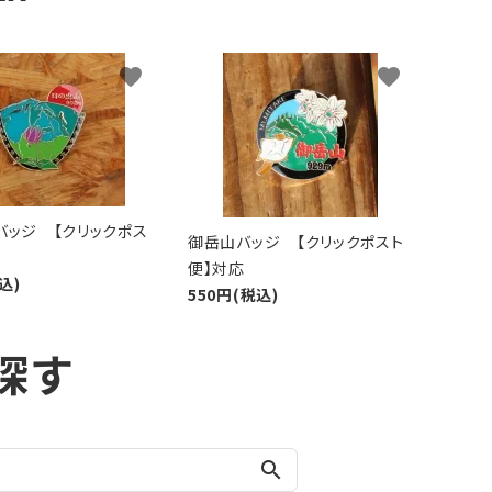
favorite
favorite
バッジ 【クリックポス
御岳山バッジ 【クリックポスト
便】対応
込)
550円(税込)
探す
search