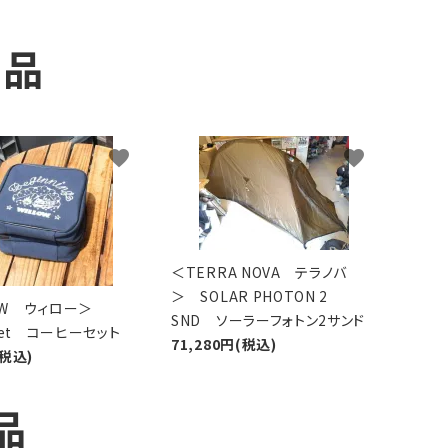
商品
favorite
favorite
＜TERRA NOVA テラノバ
＞ SOLAR PHOTON 2
LOW ウィロー＞
SND ソーラーフォトン2サンド
 Set コーヒーセット
71,280円(税込)
(税込)
品