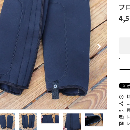
XXS
XS
S
M
L
XL
プ
OtherBags
春・夏に向けたアウトド
Cooking Gear
ッズ
4,
Sleeping Gear
冬期・雪山に向けたウェ
Tent ＆ Shelter
ギア
Camping Gear
テント泊山行に向けた
Field Gear
ア！
Climb ＆ Alpine
沢登りに向けたウェア・
Gear
ア！
Books＆Others
トレイルラン向けウェア
River Sports
ア！
キャンプに向けたギア！
特
error_outline
こ
share
買
undo
レ
forum
レ
rate_review