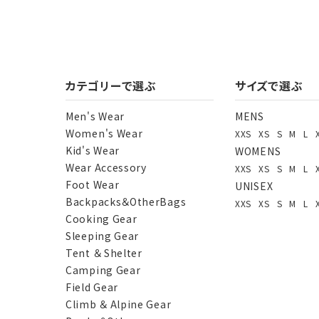
カテゴリーで選ぶ
サイズで選ぶ
Men's Wear
MENS
Women's Wear
XXS
XS
S
M
L
Kid's Wear
WOMENS
Wear Accessory
XXS
XS
S
M
L
Foot Wear
UNISEX
Backpacks＆OtherBags
XXS
XS
S
M
L
Cooking Gear
Sleeping Gear
Tent ＆ Shelter
Camping Gear
Field Gear
Climb ＆ Alpine Gear