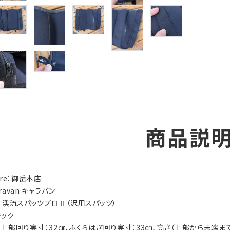
商品説
tore：御岳本店
aravan キャラバン
ry：渓流スパッツプロⅡ（沢用スパッツ）
ラック
（最上部回り実寸：32㎝、ふくらはぎ回り実寸：33㎝、高さ（上部から末端まで）：