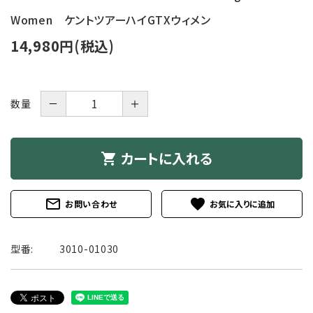
Women ケントツアーハイGTXウィメン
14,980円(税込)
－
＋
数量
カートに入れる
shopping_cart
mail_outline
favorite
お問い合わせ
型番:
3010-01030