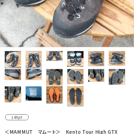
レンタル・修理
店舗情報
POLICY
INFORMATION
ACCOUNT MENU
ようこそ ゲスト 様
meeting_room
person
ログイン
新規会員登録
149pt
＜MAMMUT マムート＞ Kento Tour High GTX