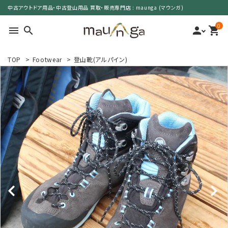
中古アウトドア用品・中古登山用品 買取・販売専門店 : maunga (マウンガ)
0
menu
search
person
shopping_cart
TOP
>
Footwear
>
登山靴(アルパイン)
search
カテゴリーで選ぶ
サイズで選ぶ
特集で選ぶ
価格で選ぶ
買取案内