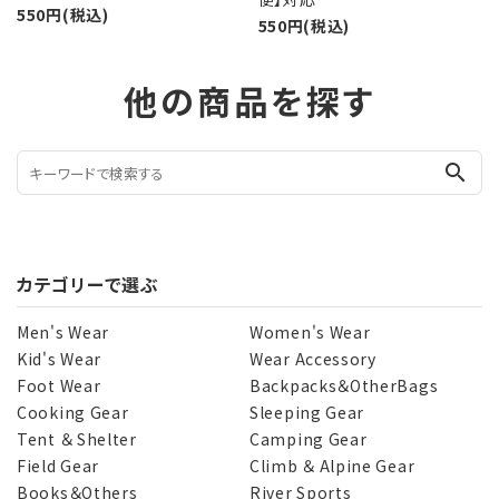
550円(税込)
550円(税込)
他の商品を探す
search
カテゴリーで選ぶ
Men's Wear
Women's Wear
Kid's Wear
Wear Accessory
Foot Wear
Backpacks＆OtherBags
Cooking Gear
Sleeping Gear
Tent ＆ Shelter
Camping Gear
Field Gear
Climb ＆ Alpine Gear
Books＆Others
River Sports