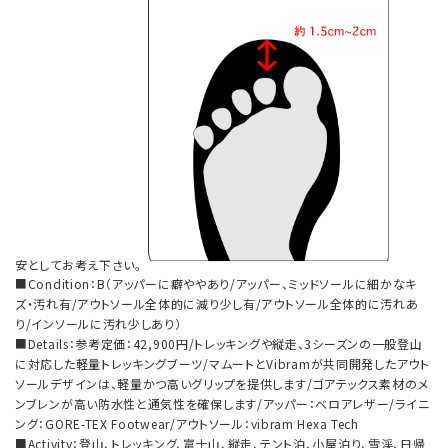
安としてお考え下さい。
■Condition：B（アッパーに癖ややあり/アッパー、ミッドソールに細かなキ
ズ・汚れ有/アウトソール全体的に減り少し有/アウトソール全体的に汚れあ
り/インソールに汚れ少しあり）
■Details：参考定価：42,900円/トレッキングや縦走、3シーズンの一般登山
に対応した軽量トレッキングブーツ/マムートとVibramが共同開発したアウト
ソールデザインは、軽量かつ高いグリップを提供します/ゴアテックス素材のメ
ンブレンが高い防水性と通気性を確保します/アッパー：べロアレザー/ライニ
ング：GORE-TEX Footwear/アウトソール：vibram Hexa Tech
■Activity：登山、トレッキング、富士山、縦走、テント泊、小屋泊り、雪渓、日帰