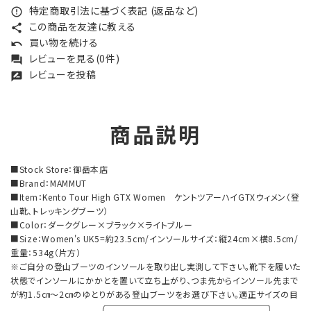
特定商取引法に基づく表記 (返品など)
error_outline
この商品を友達に教える
share
買い物を続ける
undo
レビューを見る(0件)
forum
レビューを投稿
rate_review
商品説明
■Stock Store：御岳本店
■Brand：MAMMUT
■Item：Kento Tour High GTX Women ケントツアーハイGTXウィメン（登
山靴、トレッキングブーツ）
■Color：ダークグレー×ブラック×ライトブルー
■Size：Women's UK5=約23.5cm/インソールサイズ：縦24cm×横8.5cm/
重量：534g（片方）
※ご自分の登山ブーツのインソールを取り出し実測して下さい。靴下を履いた
状態でインソールにかかとを置いて立ち上がり、つま先からインソール先まで
が約1.5㎝～2㎝のゆとりがある登山ブーツをお選び下さい。適正サイズの目