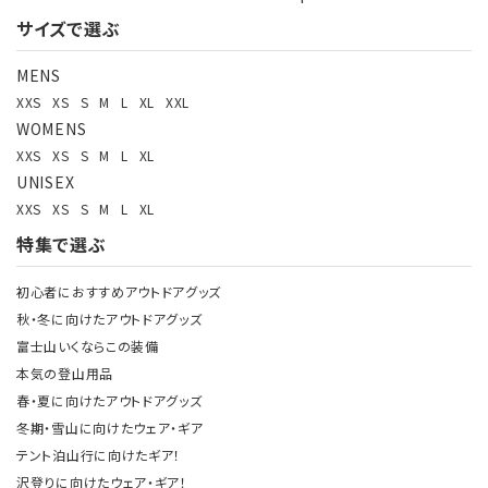
サイズで選ぶ
MENS
XXS
XS
S
M
L
XL
XXL
WOMENS
XXS
XS
S
M
L
XL
UNISEX
XXS
XS
S
M
L
XL
特集で選ぶ
初心者におすすめアウトドアグッズ
秋・冬に向けたアウトドアグッズ
富士山いくならこの装備
本気の登山用品
春・夏に向けたアウトドアグッズ
冬期・雪山に向けたウェア・ギア
テント泊山行に向けたギア！
沢登りに向けたウェア・ギア！