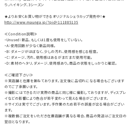
り、ハイキング、3シーズン
★よりお安くお買い物ができるオリジナルシェラカップ発売中！★
http://www.maunga.jp/?pid=111885135
≪Condition説明≫
・Unused：新品、もしくは1度も使用をしていない。
・A：使用回数が少なく新品同様。
・B：ダメージがほぼなく、少しの汚れ、使用感を感じる程度。
・C：ダメージ、汚れ、使用感はあるがまだまだ使用可能。
・D：素材のヘタリ、ダメージ、使用感あり。商品の状態をしっかりと確認。
≪ご確認下さい≫
※実店舗と在庫を兼ねております。注文後に品切れになる場合もございます
のでご了承願います。
※撮影にはできるだけ実際の商品と同じ様に撮影しておりますが、ディスプレ
イなどの影響により色合が若干変わって見える場合がございます。
※サイズは実寸でございます。手作業のため若干の誤差が出る場合がござい
ます。
※複数個ご注文をいただき在庫店舗が異なる場合、商品の発送はご注文日の
翌日となります。