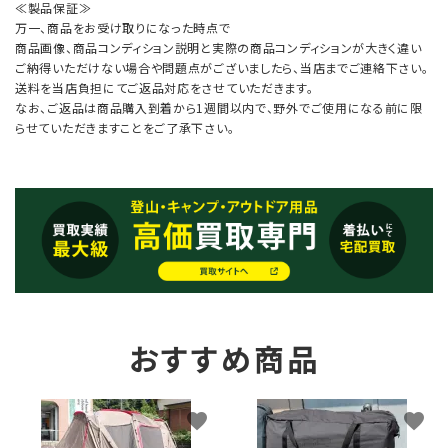
≪製品保証≫
万一、商品をお受け取りになった時点で
商品画像、商品コンディション説明と実際の商品コンディションが大きく違い
ご納得いただけない場合や問題点がございましたら、当店までご連絡下さい。
送料を当店負担にてご返品対応をさせていただきます。
なお、ご返品は商品購入到着から1週間以内で、野外でご使用になる前に限
らせていただきますことをご了承下さい。
おすすめ商品
favorite
favorite