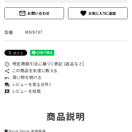
mail_outline
favorite
お問い合わせ
型番:
MIV9707
特定商取引法に基づく表記 (返品など)
error_outline
この商品を友達に教える
share
買い物を続ける
undo
レビューを見る(0件)
forum
レビューを投稿
rate_review
商品説明
■Stock Store：吉祥寺店