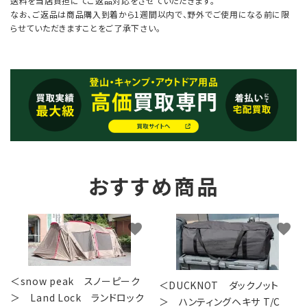
送料を当店負担にてご返品対応をさせていただきます。
なお、ご返品は商品購入到着から1週間以内で、野外でご使用になる前に限
らせていただきますことをご了承下さい。
おすすめ商品
favorite
favorite
＜snow peak スノーピーク
＜DUCKNOT ダックノット
＞ Land Lock ランドロック
＞ ハンティングヘキサ T/C