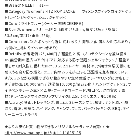
■Brand：MILLET ミレー
■Category：Women's FITZ ROY JACKET ウィメンズフィッツロイジャケッ
ト（レインジャケット、シェルジャケット）
■Color：ライトブルー(メーカー表記ICEBERG)
■Size：Women's EU L＝JP XL（着丈：69.5cm/裄丈：89cm/身幅：
53.5cm/実寸）/重量：286g
■Condition：C（右ポケット付近に汚れあり / 胸部、袖に薄いシミ汚れあり /
内側の生地にややべたつきあり）
■Details：参考定価：26,400円 / 軽量性と高いプロテクションを兼ね備え
た、無雪期の幅広いアウトドアに対応する防水透湿シェルジャケット / 軽量で
柔らかく耐久性に優れたDRYEDGE2.5レイヤー素材は、予期せぬ悪天候にも
耐えうる高い防水性と、ウエア内のムレを排出する透湿性を兼ね備えていま
す/スリムながら窮屈すぎない動きやすい立体裁断はレイヤリングに対応しま
す / 耐水圧10,000mm / 透湿性10,000g/m2/24h / ハンドポケット×2、サ
イドベンチレーション×2、裾・フードドローコード、袖口ベルクロ留め / 素
材：ドライエッジマイクロリップリサイクル2.5L （ポリエステル100%）
■Activity：登山、トレッキング、富士山、3シーズン向け、縦走、テント泊、小屋
泊り、雪渓、日帰り、ハイキング、キャンプ、フェス、バックパッキング、BBQ、デイ
リーユース、トラベル
★よりお安くお買い物ができるオリジナルシェラカップ発売中！★
http://www.maunga.jp/?pid=111885135