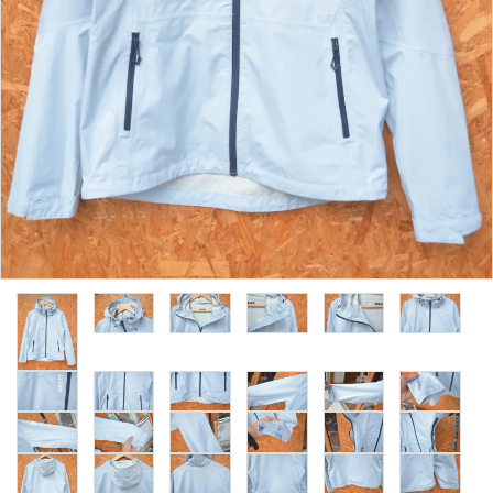
レンタル・修理
店舗情報
POLICY
INFORMATION
ACCOUNT MENU
ようこそ ゲスト 様
meeting_room
person
ログイン
新規会員登録