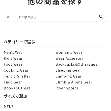
他の商品を探す
search
カテゴリーで選ぶ
Men's Wear
Women's Wear
Kid's Wear
Wear Accessory
Foot Wear
Backpacks＆OtherBags
Cooking Gear
Sleeping Gear
Tent ＆ Shelter
Camping Gear
Field Gear
Climb ＆ Alpine Gear
Books＆Others
River Sports
サイズで選ぶ
MENS