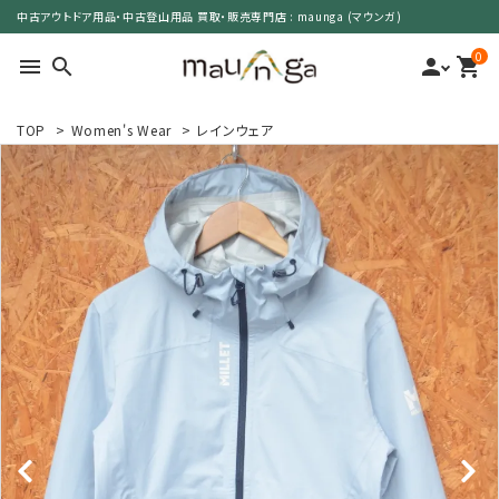
中古アウトドア用品・中古登山用品 買取・販売専門店 : maunga (マウンガ)
0
menu
search
person
shopping_cart
TOP
>
Women's Wear
>
レインウェア
search
カテゴリーで選ぶ
サイズで選ぶ
特集で選ぶ
価格で選ぶ
買取案内