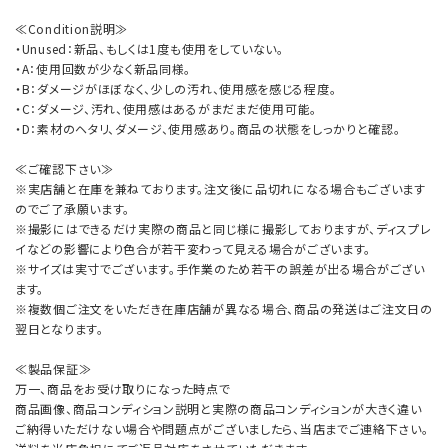
≪Condition説明≫
・Unused：新品、もしくは1度も使用をしていない。
・A：使用回数が少なく新品同様。
・B：ダメージがほぼなく、少しの汚れ、使用感を感じる程度。
・C：ダメージ、汚れ、使用感はあるがまだまだ使用可能。
・D：素材のヘタリ、ダメージ、使用感あり。商品の状態をしっかりと確認。
≪ご確認下さい≫
※実店舗と在庫を兼ねております。注文後に品切れになる場合もございます
のでご了承願います。
※撮影にはできるだけ実際の商品と同じ様に撮影しておりますが、ディスプレ
イなどの影響により色合が若干変わって見える場合がございます。
※サイズは実寸でございます。手作業のため若干の誤差が出る場合がござい
ます。
※複数個ご注文をいただき在庫店舗が異なる場合、商品の発送はご注文日の
翌日となります。
≪製品保証≫
万一、商品をお受け取りになった時点で
商品画像、商品コンディション説明と実際の商品コンディションが大きく違い
ご納得いただけない場合や問題点がございましたら、当店までご連絡下さい。