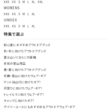
XXS
XS
S
M
L
XL
XXL
WOMENS
XXS
XS
S
M
L
XL
UNISEX
XXS
XS
S
M
L
XL
特集で選ぶ
初心者におすすめアウトドアグッズ
秋・冬に向けたアウトドアグッズ
富士山いくならこの装備
本気の登山用品
春・夏に向けたアウトドアグッズ
冬期・雪山に向けたウェア・ギア
テント泊山行に向けたギア！
沢登りに向けたウェア・ギア！
トレイルラン向けウェア・ギア！
キャンプに向けたギア！
デイリーユースにもおすすめなアウトドアウェア・ギア