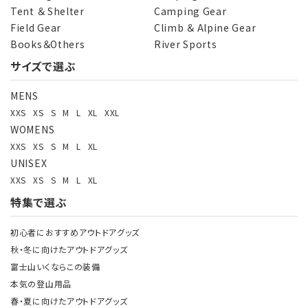
Tent ＆ Shelter
Camping Gear
Field Gear
Climb ＆ Alpine Gear
Books＆Others
River Sports
サイズで選ぶ
MENS
XXS
XS
S
M
L
XL
XXL
WOMENS
XXS
XS
S
M
L
XL
UNISEX
XXS
XS
S
M
L
XL
特集で選ぶ
初心者におすすめアウトドアグッズ
秋・冬に向けたアウトドアグッズ
富士山いくならこの装備
本気の登山用品
春・夏に向けたアウトドアグッズ