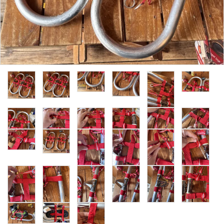
レンタル・修理
店舗情報
POLICY
INFORMATION
ACCOUNT MENU
ようこそ ゲスト 様
meeting_room
person
ログイン
新規会員登録