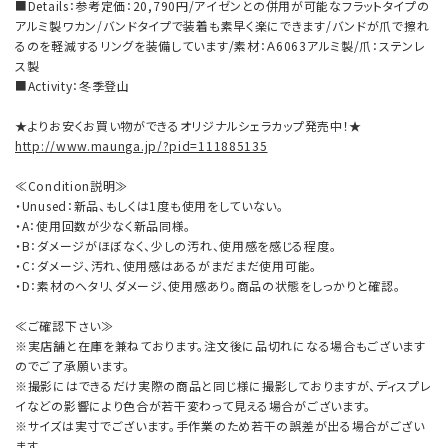
■Details：参考定価：20,790円/アイゼンとの併用が可能なフラットタイプの
アルミ製ワカン/バンドタイプで装着も素早く楽にできます/バンドが爪で擦れ
るのを軽減するリングを装備しています/素材：Ａ6063アルミ製/爪：ステンレ
ス製
■Activity：冬季登山
★よりお安くお買い物ができるオリジナルシェラカップ発売中！★
http://www.maunga.jp/?pid=111885135
≪Condition説明≫
・Unused：新品、もしくは1度も使用をしていない。
・A：使用回数が少なく新品同様。
・B：ダメージがほぼなく、少しの汚れ、使用感を感じる程度。
・C：ダメージ、汚れ、使用感はあるがまだまだ使用可能。
・D：素材のヘタリ、ダメージ、使用感あり。商品の状態をしっかりと確認。
≪ご確認下さい≫
※実店舗と在庫を兼ねております。注文後に品切れになる場合もございます
のでご了承願います。
※撮影にはできるだけ実際の商品と同じ様に撮影しておりますが、ディスプレ
イなどの影響により色合が若干変わって見える場合がございます。
※サイズは実寸でございます。手作業のため若干の誤差が出る場合がござい
ます。