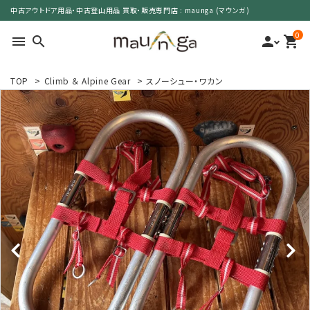
中古アウトドア用品・中古登山用品 買取・販売専門店 : maunga (マウンガ)
0
menu
search
person
shopping_cart
TOP
>
Climb ＆ Alpine Gear
>
スノーシュー・ワカン
search
カテゴリーで選ぶ
サイズで選ぶ
特集で選ぶ
価格で選ぶ
買取案内