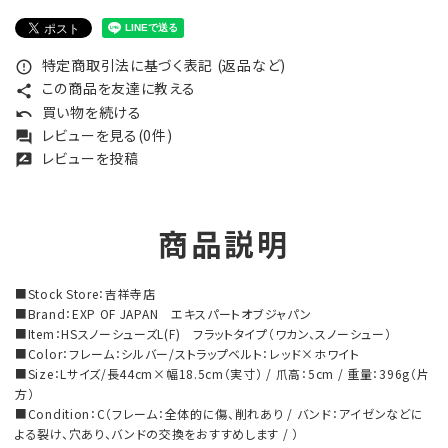
特定商取引法に基づく表記 (返品など)
error_outline
この商品を友達に教える
share
買い物を続ける
undo
レビューを見る(0件)
forum
レビューを投稿
rate_review
商品説明
■Stock Store：吉祥寺店
■Brand：EXP OF JAPAN エキスパートオブジャパン
■Item：HSスノーシューズL(F) フラットタイプ（ワカン、スノーシュー）
■Color：フレーム：シルバー/ストラップベルト：レッド×ホワイト
■Size：Lサイズ/長44cm×幅18.5cm（実寸） / 爪高：5cm / 重量：396g（片
方）
■Condition：C（フレーム：全体的に傷、削れあり / バンド：アイゼンなどに
よる裂け、穴あり、バンドの交換をおすすめします / ）