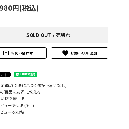
アグ
,980円(税込)
ミリタリーライン・ミリタリー
ア・
ギ
SOLD OUT / 売切れ
ギ
mail_outline
favorite
お問い合わせ
・ギ
定商取引法に基づく表記 (返品など)
の商品を友達に教える
い物を続ける
ビューを見る(0件)
ビューを投稿