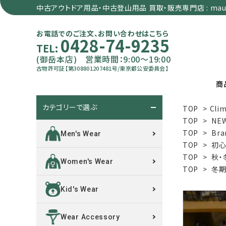
中古アウトドア用品・中古登山用品 買取・販売専門店 : maun
お電話でのご注文、お問い合わせはこちら
0428-74-9235
TEL:
(御岳本店) 営業時間：9:00～19:00
古物許可証【第308801207481号/東京都公安委員会】
商
カテゴリーで選ぶ
TOP
>
Clim
search
TOP
>
NE
TOP
>
Bra
Men's Wear
TOP
>
初心
カテゴリーで選ぶ
TOP
>
秋・
Women's Wear
TOP
>
冬期
サイズで選ぶ
Kid's Wear
特集で選ぶ
Wear Accessory
価格で選ぶ