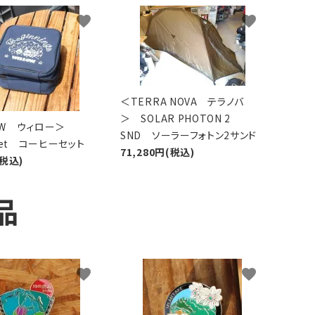
favorite
favorite
＜TERRA NOVA テラノバ
＞ SOLAR PHOTON 2
LOW ウィロー＞
SND ソーラーフォトン2サンド
 Set コーヒーセット
71,280円(税込)
(税込)
品
favorite
favorite