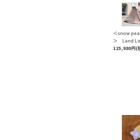
＜snow p
＞ Land 
125,980円(