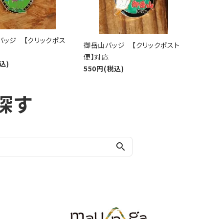
バッジ 【クリックポス
御岳山バッジ 【クリックポスト
便】対応
込)
550円(税込)
探す
search