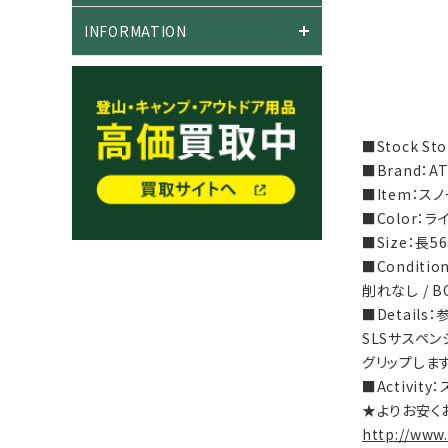
INFORMATION
■Stock S
■Brand：A
■Item：ス
■Color：
■Size：長5
■Condit
削れなし / 
■Detai
SLSサスペ
グリップしま
■Activi
★よりお安く
http://www