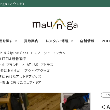
ga (マウンガ)
品を探す
買取案内
レンタル・修理
店舗情報
POL
b ＆ Alpine Gear
>
スノーシュー・ワカン
W ITEM 新着商品
nd -ブランド-
>
ATLAS -アトラス-
カテゴリーで選ぶ
サイズで選ぶ
特集で選ぶ
者におすすめ アウトドアグッズ
冬に向けたアウトドアグッズ
Men's Wear
MENS
初心者におすすめアウ
・雪山に向けたウェア・ギア
Women's Wear
XXS
XS
S
M
L
XL
XXL
アグッズ
Kid's Wear
秋・冬に向けたアウトド
WOMENS
19
Wear Accessory
ッズ
XXS
XS
S
M
L
XL
Foot Wear
富士山いくならこの装
＜
UNISEX
Backpacks＆
本気の登山用品