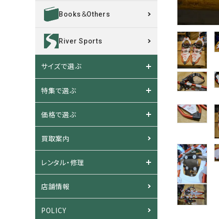
Books＆Others
River Sports
サイズで選ぶ
特集で選ぶ
価格で選ぶ
買取案内
レンタル・修理
店舗情報
POLICY