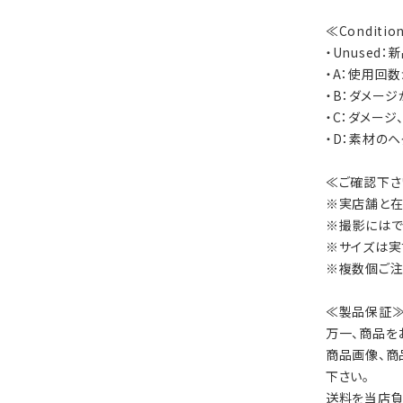
≪Conditi
・Unused
・A：使用回
・B：ダメー
・C：ダメー
・D：素材の
≪ご確認下さ
※実店舗と在
※撮影にはで
※サイズは実
※複数個ご注
≪製品保証
万一、商品を
商品画像、商
下さい。
送料を当店負