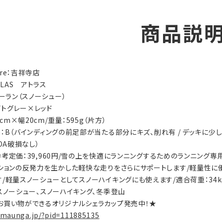
商品説
tore：吉祥寺店
TLAS アトラス
ノーラン（スノーシュー）
ライトグレー×レッド
6cm×幅20cm/重量：595g（片方）
ion：B（バインディングの前足部が当たる部分にキズ、削れ有 / デッキに少
BOA破損なし）
ls：参考定価：39,960円/雪の上を快適にランニングするためのランニン
ンションの反発力を生かした軽快な走りをさらにサポートします/軽量性に
す/軽量スノーシューとしてスノーハイキングにも使えます/適合荷重：34kg
ty：スノーシュー、スノーハイキング、冬季登山
お買い物ができるオリジナルシェラカップ発売中！★
.maunga.jp/?pid=111885135