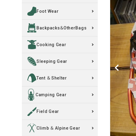
Foot Wear
買取案内
Backpacks＆OtherBags
レンタル・修理
Cooking Gear
店舗情報
POLICY
Sleeping Gear
INFORMATION
Tent ＆ Shelter
ACCOUNT MENU
Camping Gear
ようこそ ゲスト 様
Field Gear
meeting_room
person
ログイン
新規会員登録
Climb ＆ Alpine Gear