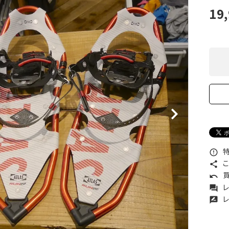
XXS
XS
S
M
L
XL
OtherBags
春・夏に向けたアウトド
19
Cooking Gear
ッズ
Sleeping Gear
冬期・雪山に向けたウェ
Tent ＆ Shelter
ギア
Camping Gear
テント泊山行に向けた
Field Gear
ア！
Climb ＆ Alpine
沢登りに向けたウェア・
Gear
ア！
Books＆Others
トレイルラン向けウェア
River Sports
ア！
キャンプに向けたギア！
特
error_outline
こ
share
買
undo
レ
forum
レ
rate_review