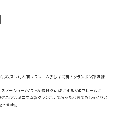
明
しキズ、スレ汚れ有 / フレーム少しキズ有 / クランポン部ほぼ
グ専用スノーシュー/ソフトな着地を可能にするＶ型フレームに
優れたアルミニウム製クランポンで凍った地面でもしっかりと
～86kg