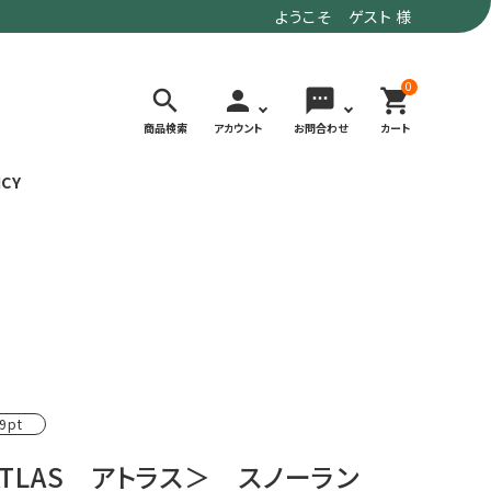
ようこそ ゲスト 様
0
search
person
sms
shopping_cart
商品検索
アカウント
お問合わせ
カート
ICY
検索する
価格で選ぶ
トド
デイリーユースにもおすすめなアウトドア
～9,900円
ウェア・ギア
10,000～
アグ
クライミング・ボルダリング用ウェア・ギア
19,990円
9pt
ヴィンテージなアイテム
20,000円～
備
ウルトラライト系
ATLAS アトラス＞ スノーラン
リバースポーツ