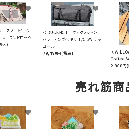
favorite
favorite
eak スノーピーク
＜DUCKNOT ダックノット＞
Lock ランドロック
ハンティングヘキサ T/C SW チャ
税込)
コール
＜WIL
79,480円(税込)
Coffee
2,980円
売れ筋商
favorite
favorite