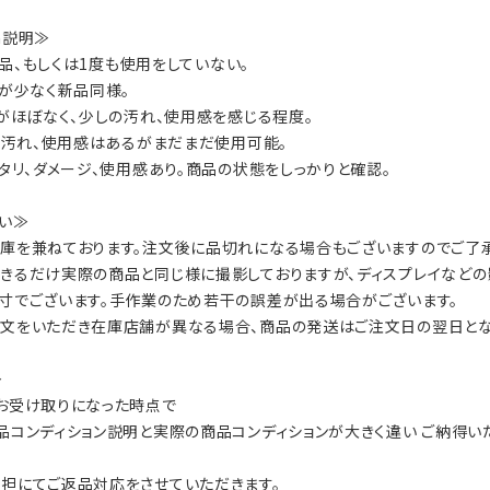
on説明≫
：新品、もしくは1度も使用をしていない。
数が少なく新品同様。
ジがほぼなく、少しの汚れ、使用感を感じる程度。
ジ、汚れ、使用感はあるがまだまだ使用可能。
ヘタリ、ダメージ、使用感あり。商品の状態をしっかりと確認。
い≫
庫を兼ねております。注文後に品切れになる場合もございますのでご了承
きるだけ実際の商品と同じ様に撮影しておりますが、ディスプレイなどの
寸でございます。手作業のため若干の誤差が出る場合がございます。
文をいただき在庫店舗が異なる場合、商品の発送はご注文日の翌日とな
≫
お受け取りになった時点で
品コンディション説明と実際の商品コンディションが大きく違い ご納得
担にてご返品対応をさせていただきます。