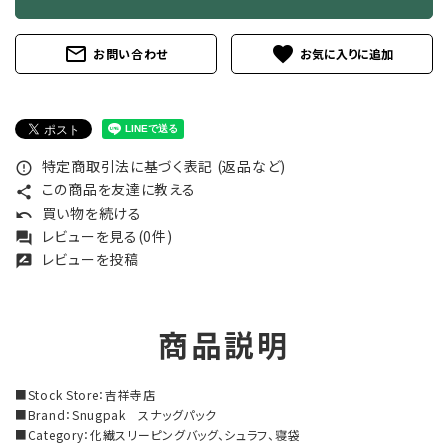
mail_outline
favorite
お問い合わせ
特定商取引法に基づく表記 (返品など)
error_outline
この商品を友達に教える
share
買い物を続ける
undo
レビューを見る(0件)
forum
レビューを投稿
rate_review
商品説明
■Stock Store：吉祥寺店
■Brand：Snugpak スナッグパック
■Category：化繊スリーピングバッグ、シュラフ、寝袋