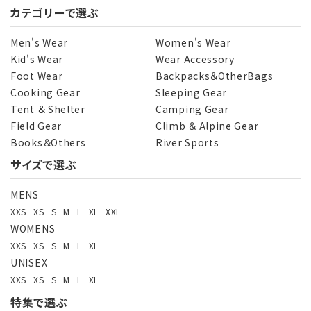
カテゴリーで選ぶ
Men's Wear
Women's Wear
Kid's Wear
Wear Accessory
Foot Wear
Backpacks＆OtherBags
Cooking Gear
Sleeping Gear
Tent ＆ Shelter
Camping Gear
Field Gear
Climb ＆ Alpine Gear
Books＆Others
River Sports
サイズで選ぶ
MENS
XXS
XS
S
M
L
XL
XXL
WOMENS
XXS
XS
S
M
L
XL
UNISEX
XXS
XS
S
M
L
XL
特集で選ぶ