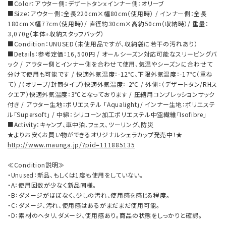
■Color：アウター側：デザートタンｘインナー側：オリーブ
■Size：アウター側：全長220cm×幅80cm（使用時） / インナー側：全長
180cm×幅77cm（使用時）/ 直径約30cm×高約50cm（収納時）/ 重量：
3,070g（本体+収納スタッフバッグ）
■Condition：UNUSED（未使用品ですが、収納袋に若干の汚れあり）
■Details：参考定価：16,500円 / オールシーズン対応可能なスリーピングバ
ック / アウター側とインナー側を合わせて使用、気温やシーズンに合わせて
分けて使用も可能です / 快適外気温度：-12℃、下限外気温度：-17℃（重ね
て） /（オリーブ/封筒タイプ）快適外気温度：-2℃ / 外側：（デザートタン/RHス
クエア）快適外気温度：3℃となっております / 圧縮用コンプレッションサック
付き / アウター生地：ポリエステル 「Aqualight」/ インナー生地：ポリエステ
ル「Supersoft」 / 中綿：シリコーン加工ポリエステル中空繊維「Isofibre」
■Activity：キャンプ、車中泊、フェス、ツーリング、防災
★よりお安くお買い物ができるオリジナルシェラカップ発売中！★
http://www.maunga.jp/?pid=111885135
≪Condition説明≫
・Unused：新品、もしくは1度も使用をしていない。
・A：使用回数が少なく新品同様。
・B：ダメージがほぼなく、少しの汚れ、使用感を感じる程度。
・C：ダメージ、汚れ、使用感はあるがまだまだ使用可能。
・D：素材のヘタリ、ダメージ、使用感あり。商品の状態をしっかりと確認。