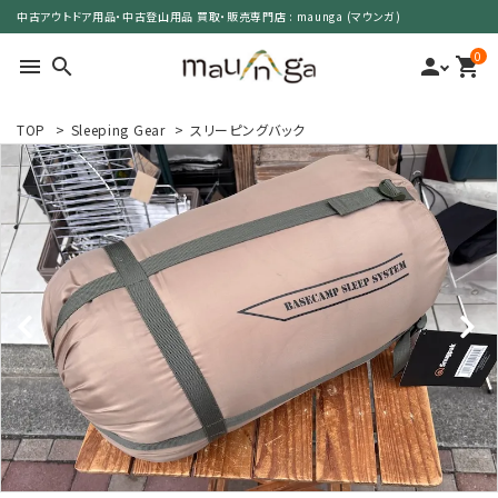
中古アウトドア用品・中古登山用品 買取・販売専門店 : maunga (マウンガ)
0
menu
search
person
shopping_cart
TOP
>
Sleeping Gear
>
スリーピングバック
search
カテゴリーで選ぶ
サイズで選ぶ
特集で選ぶ
価格で選ぶ
買取案内