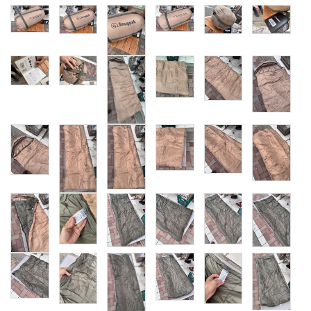
レンタル・修理
店舗情報
POLICY
INFORMATION
ACCOUNT MENU
ようこそ ゲスト 様
meeting_room
person
ログイン
新規会員登録